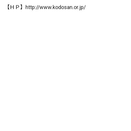
【ＨＰ】http://www.kodosan.or.jp/