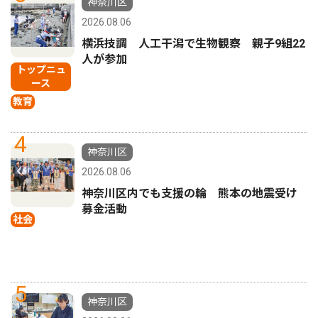
神奈川区
2026.08.06
横浜技調 人工干潟で生物観察 親子9組22
人が参加
トップニュ
ース
教育
4
神奈川区
2026.08.06
神奈川区内でも支援の輪 熊本の地震受け
募金活動
社会
5
神奈川区