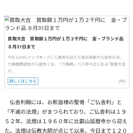
買取大吉 買取額１万円が１万２千円に 金・ブランド品
８月31日まで
今なら20％アップオープン１周年を迎えた東白楽駅から徒歩６分、
六角橋商店街から徒歩１分、「六角橋」バス停そばにある｢買取大吉
六...
詳しくはこちら
(PR)
仏舎利殿には、お釈迦様の聖骨「ご仏舎利」と
「不滅の法燈」がまつられており、ご仏舎利は１９
５２年、法燈は１９６０年に比叡山延暦寺から迎え
た。法燈は伝教大師が点じて以来、今日まで１２０