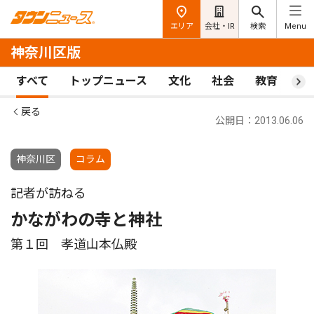
エリア
会社・IR
検索
Menu
神奈川区版
すべて
トップニュース
文化
社会
教育
ス
戻る
公開日：2013.06.06
神奈川区
コラム
記者が訪ねる
かながわの寺と神社
第１回 孝道山本仏殿