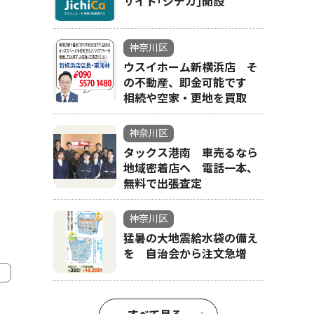
サイト｢ジチカ｣開設
神奈川区
ウスイホーム新横浜店 そ
の不動産、即金可能です
相続や空家・更地を買取
神奈川区
タックス港南 車売るなら
地域密着店へ 電話一本、
無料で出張査定
神奈川区
猛暑の大地震給水袋の備え
を 自治会から注文急増