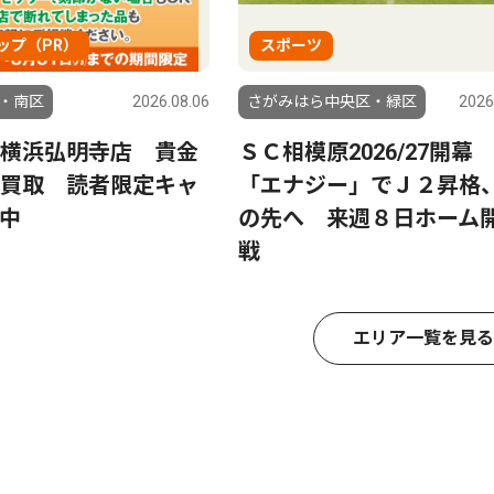
ップ（PR）
スポーツ
・南区
2026.08.06
さがみはら中央区・緑区
2026
横浜弘明寺店 貴金
ＳＣ相模原2026/27開
買取 読者限定キャ
「エナジー」でＪ２昇格
中
の先へ 来週８日ホーム
戦
エリア一覧を見る