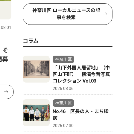
神奈川区 ローカルニュースの記
事を検索
.08.01
コラム
幕
、そ
開幕
神奈川区
「山下外国人居留地」（中
区山下町） 横濱今昔写真
コレクション Vol.03
2026.08.06
神奈川区
No.46 区長の人・まち探
訪
2026.07.30