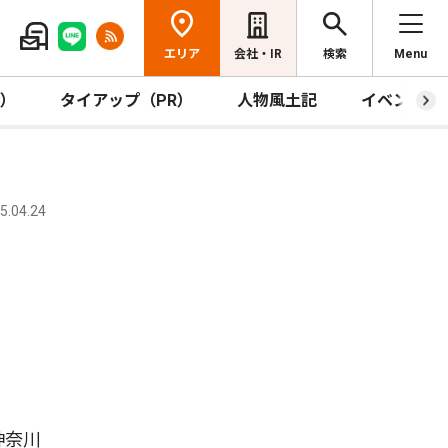
エリア
会社・IR
検索
Menu
R）
タイアップ（PR）
人物風土記
イベント
.04.24
神奈川