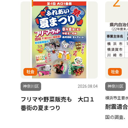
1
2
社会
社会
5.10.15
神奈川区
2026.08.04
神奈川区
横浜市主要
フリマや野菜販売も 大口１
耐震適合
番街の夏まつり
国の調査、