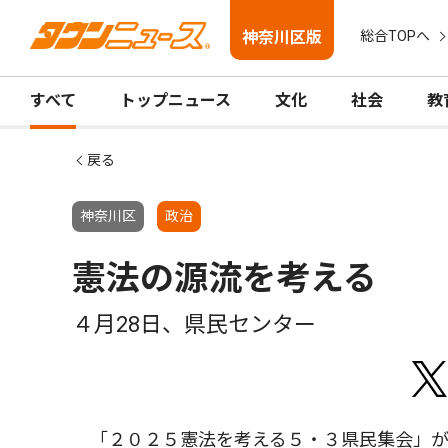
神奈川区版
総合TOPへ
すべて
トップニュース
文化
社会
教
戻る
神奈川区
政治
憲法の源流を考える
４月28日、県民センター
「２０２５憲法を考える５・３県民集会」が