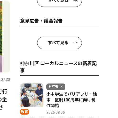
4
5
すべて見る
意見広告・議会報告
すべて見る
神奈川区 ローカルニュースの新着記
社会
社会
事
.07.30
神奈川区
2025.08.22
神奈川区
神奈川区
で行
大口通商店街で８月30・31日
浦島小す
小中学生でバリアフリー絵
の企
に「納涼夜店」
本 区制100周年に向け制
卒業生たち
作開始
さ
教育
2026.08.06