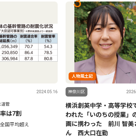
3
人物風土記
2024.05.16
神奈川区
2026
水道管
横浜創英中学・高等学校
率は7割
われた「いのちの授業」
画に携わった 前川 智美
全国平均超え
ん 西大口在勤