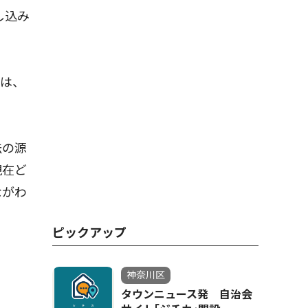
し込み
は、
法の源
現在ど
ながわ
ピックアップ
神奈川区
タウンニュース発 自治会