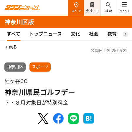
エリア
会社・IR
検索
Menu
神奈川区版
すべて
トップニュース
文化
社会
教育
ス
戻る
公開日：2025.05.22
神奈川区
スポーツ
程ヶ谷CC
神奈川県民ゴルフデー
７・８月対象日が特別料金