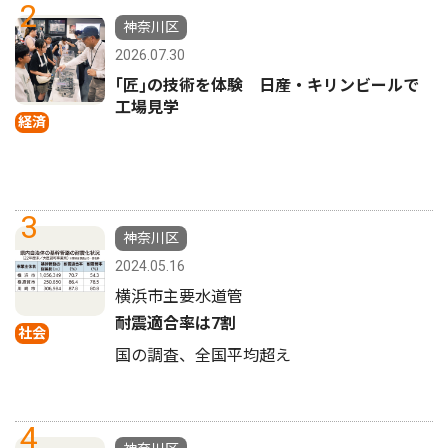
2
神奈川区
2026.07.30
｢匠｣の技術を体験 日産・キリンビールで
工場見学
経済
3
神奈川区
2024.05.16
横浜市主要水道管
耐震適合率は7割
社会
国の調査、全国平均超え
4