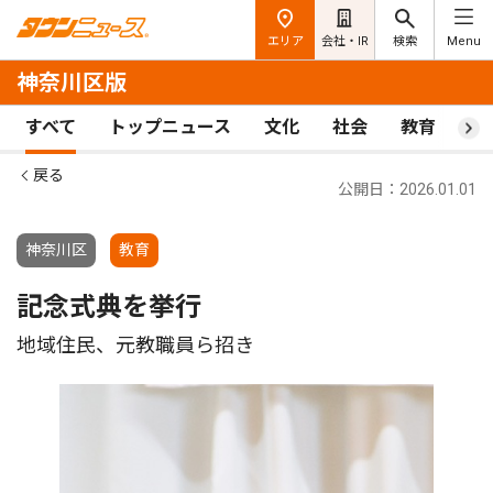
エリア
会社・IR
検索
Menu
神奈川区版
すべて
トップニュース
文化
社会
教育
ス
戻る
公開日：2026.01.01
神奈川区
教育
記念式典を挙行
地域住民、元教職員ら招き