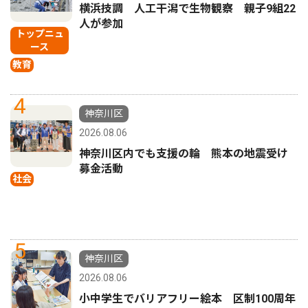
横浜技調 人工干潟で生物観察 親子9組22
人が参加
トップニュ
ース
教育
4
神奈川区
2026.08.06
神奈川区内でも支援の輪 熊本の地震受け
募金活動
社会
5
神奈川区
2026.08.06
小中学生でバリアフリー絵本 区制100周年