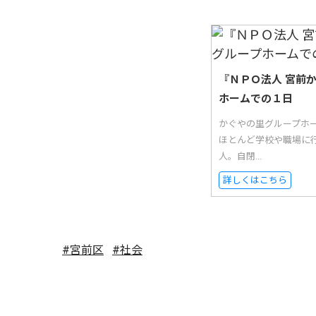
『ＮＰＯ法人 宮前
ホームでの１日
かぐやの里グループホ
ほとんど学校や職場に
人。自閉...
詳しくはこちら
#宮前区
#社会