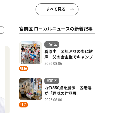
すべて見る
宮前区 ローカルニュースの新着記事
4
5
宮前区
稗原小 ３年ぶりの炎に歓
声 父の会主催でキャンプ
2026.08.06
社会
宮前区
力作350点を展示 区老連
が「趣味の作品展」
2026.08.06
社会
社会
トップニ