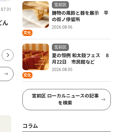
宮前区
.07.31
宮前区
2026.07.08
宮前区
鋳物の風鈴と器を展示 平
の街ノ停留所
どん
宮前区役所向かい、書店跡地
元書店跡
2026.08.06
にインターナショナルスクー
校法人が
文化
ル
宮前区
夏の恒例 和太鼓フェス ８
月22日 市民館など
2026.08.05
文化
宮前区 ローカルニュースの記事
を検索
コラム