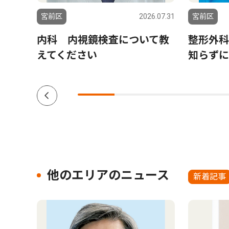
5.04.11
宮前区
2026.07.31
宮前区
内科 内視鏡検査について教
整形外科
えてください
知らずに
他のエリアのニュース
新着記事