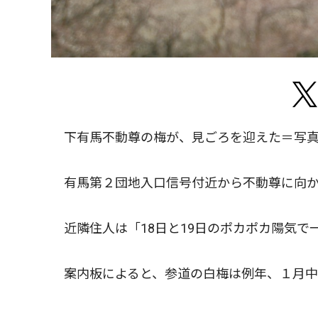
下有馬不動尊の梅が、見ごろを迎えた＝写真
有馬第２団地入口信号付近から不動尊に向か
近隣住人は「18日と19日のポカポカ陽気で
案内板によると、参道の白梅は例年、１月中