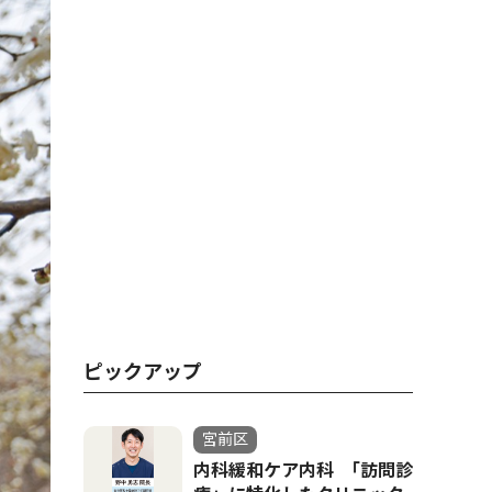
ピックアップ
宮前区
内科緩和ケア内科 ｢訪問診