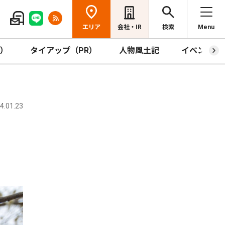
エリア
会社・IR
検索
Menu
R）
タイアップ（PR）
人物風土記
イベント
.01.23