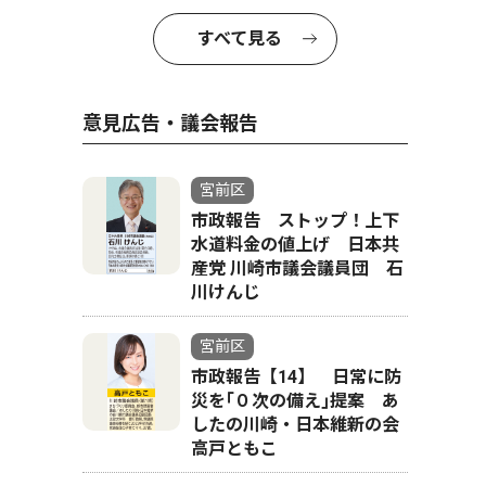
すべて見る
意見広告・議会報告
宮前区
市政報告 ストップ！上下
水道料金の値上げ 日本共
産党 川崎市議会議員団 石
川けんじ
宮前区
市政報告【14】 日常に防
災を｢０次の備え｣提案 あ
したの川崎・日本維新の会
高戸ともこ