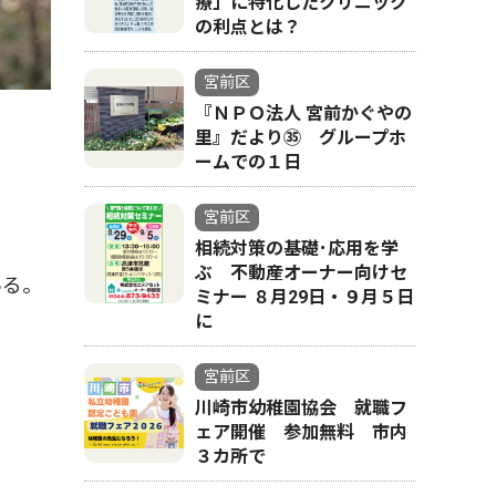
療」に特化したクリニック
の利点とは？
宮前区
『ＮＰＯ法人 宮前かぐやの
里』だより㉟ グループホ
ームでの１日
宮前区
相続対策の基礎･応用を学
ぶ 不動産オーナー向けセ
いる。
ミナー ８月29日・９月５日
に
宮前区
川崎市幼稚園協会 就職フ
。
ェア開催 参加無料 市内
３カ所で