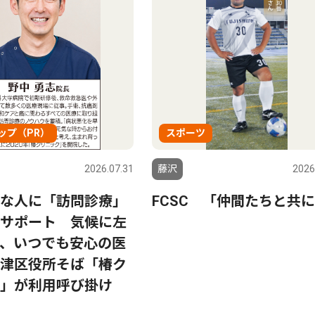
ップ（PR）
スポーツ
2026.07.31
藤沢
2026
な人に「訪問診療」
FCSC 「仲間たちと共
サポート 気候に左
、いつでも安心の医
津区役所そば「椿ク
」が利用呼び掛け