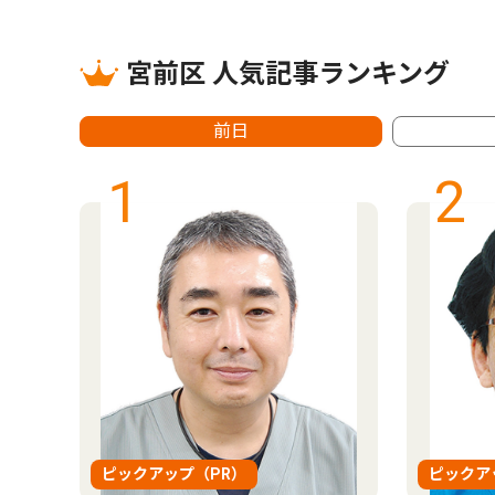
宮前区 人気記事ランキング
前日
1
2
ピックアップ（PR）
ピックア