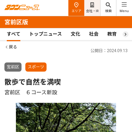
エリア
会社・IR
検索
Menu
宮前区版
すべて
トップニュース
文化
社会
教育
ス
戻る
公開日：2024.09.13
宮前区
スポーツ
散歩で自然を満喫
宮前区 ６コース新設