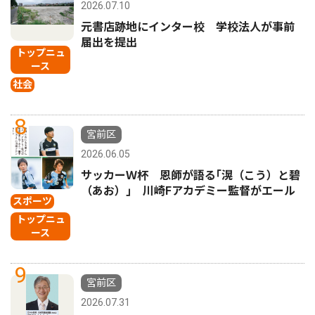
2026.07.10
元書店跡地にインター校 学校法人が事前
届出を提出
トップニュ
ース
社会
8
宮前区
2026.06.05
サッカーＷ杯 恩師が語る｢滉（こう）と碧
（あお）｣ 川崎Fアカデミー監督がエール
スポーツ
トップニュ
ース
9
宮前区
2026.07.31