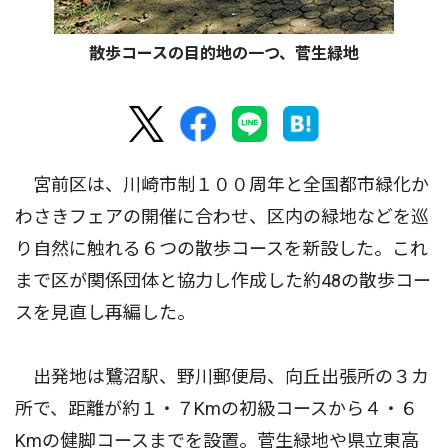
散歩コースの目的地の一つ、菅生緑地
宮前区は、川崎市制１００周年と全国都市緑化か
わさきフェアの開催に合わせ、区内の緑地などを巡
り自然に触れる６つの散歩コースを新設した。これ
まで区が関係団体と協力し作成した約48の散歩コー
スを見直し再編した。
出発地は鷺沼駅、野川郵便局、向丘出張所の３カ
所で、距離が約１・７Kmの初級コースから４・６
Kmの健脚コースまでを設置。菅生緑地や県立東高