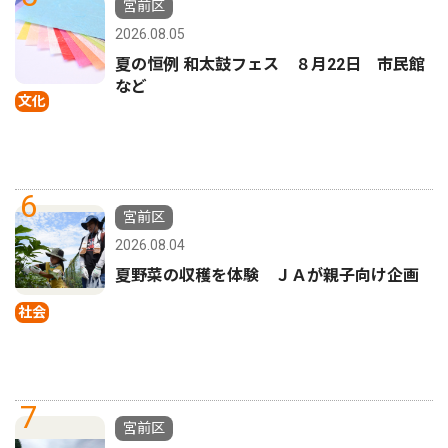
宮前区
2026.08.05
夏の恒例 和太鼓フェス ８月22日 市民館
など
文化
6
宮前区
2026.08.04
夏野菜の収穫を体験 ＪＡが親子向け企画
社会
7
宮前区