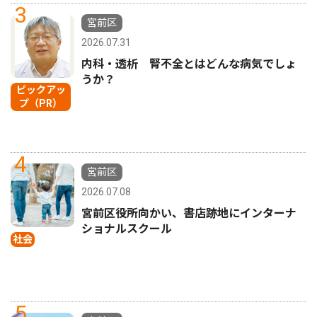
3
宮前区
2026.07.31
内科・透析 腎不全とはどんな病気でしょ
うか？
ピックアッ
プ（PR）
4
宮前区
2026.07.08
宮前区役所向かい、書店跡地にインターナ
ショナルスクール
社会
5