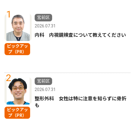
1
宮前区
2026.07.31
内科 内視鏡検査について教えてください
ピックアッ
プ（PR）
2
宮前区
2026.07.31
整形外科 女性は特に注意を知らずに骨折
も
ピックアッ
プ（PR）