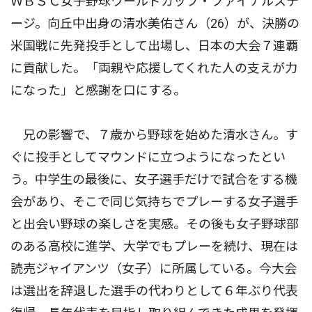
ＷＢＳＣ女子野球ワールドカップ・ファイナルステ
ージ。向丘中出身の清水美佑さん（26）が、決勝の
米国戦に先発投手として出場し、日本の大会７連覇
に貢献した。「両親や応援してくれた人の支えが力
になった」と感謝を口にする。
兄の影響で、７歳から野球を始めた清水さん。す
ぐに投手としてマウンドに立つようになったとい
う。中学生の最後に、女子選手だけで試合をする機
会があり、そこで同じ気持ちでプレーする女子選手
と出会い野球の楽しさを実感。その後も女子野球部
のある高校に進学、大学でもプレーを続け、現在は
読売ジャイアンツ（女子）に所属している。今大会
は選出を辞退した選手の代わりとして６年ぶり代表