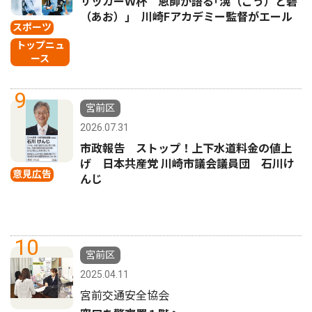
サッカーＷ杯 恩師が語る｢滉（こう）と碧
（あお）｣ 川崎Fアカデミー監督がエール
スポーツ
トップニュ
ース
9
宮前区
2026.07.31
市政報告 ストップ！上下水道料金の値上
げ 日本共産党 川崎市議会議員団 石川け
意見広告
んじ
10
宮前区
2025.04.11
宮前交通安全協会