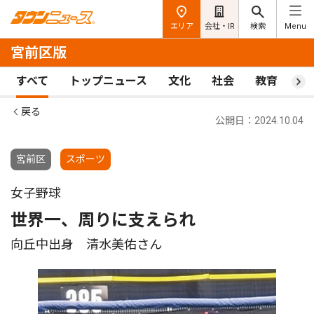
エリア
会社・IR
検索
Menu
宮前区版
すべて
トップニュース
文化
社会
教育
ス
戻る
公開日：2024.10.04
宮前区
スポーツ
女子野球
世界一、周りに支えられ
向丘中出身 清水美佑さん