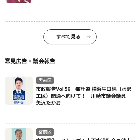
すべて見る
意見広告・議会報告
宮前区
市政報告Vol.59 都計道 横浜生田線（水沢
工区）開通へ向けて！ 川崎市議会議員
矢沢たかお
宮前区