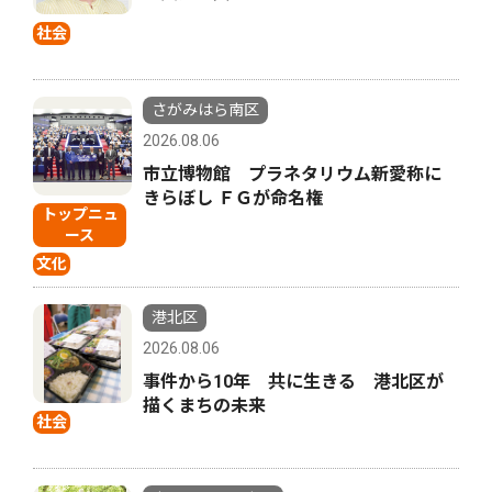
社会
さがみはら南区
2026.08.06
市立博物館 プラネタリウム新愛称に
きらぼし ＦＧが命名権
トップニュ
ース
文化
港北区
2026.08.06
事件から10年 共に生きる 港北区が
描くまちの未来
社会