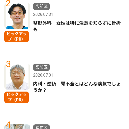
2
宮前区
2026.07.31
整形外科 女性は特に注意を知らずに骨折
も
ピックアッ
プ（PR）
3
宮前区
2026.07.31
内科・透析 腎不全とはどんな病気でしょ
うか？
ピックアッ
プ（PR）
4
宮前区