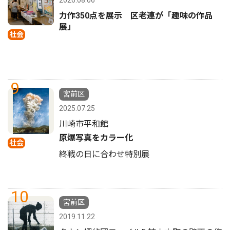
力作350点を展示 区老連が「趣味の作品
展」
社会
9
宮前区
2025.07.25
川崎市平和館
原爆写真をカラー化
社会
終戦の日に合わせ特別展
10
宮前区
2019.11.22