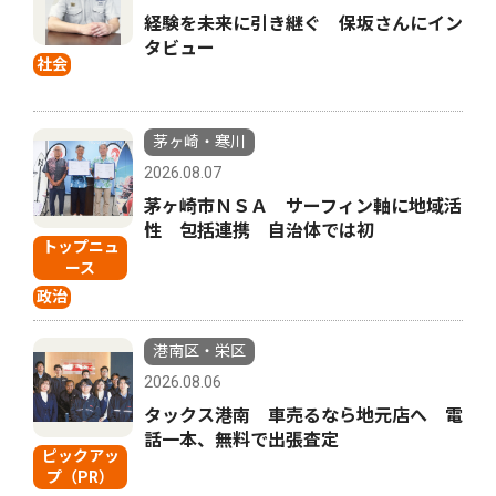
経験を未来に引き継ぐ 保坂さんにイン
タビュー
社会
茅ヶ崎・寒川
2026.08.07
茅ヶ崎市ＮＳＡ サーフィン軸に地域活
性 包括連携 自治体では初
トップニュ
ース
政治
港南区・栄区
2026.08.06
タックス港南 車売るなら地元店へ 電
話一本、無料で出張査定
ピックアッ
プ（PR）