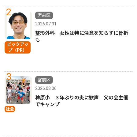
2
宮前区
2026.07.31
整形外科 女性は特に注意を知らずに骨折
も
ピックアッ
プ（PR）
3
宮前区
2026.08.06
稗原小 ３年ぶりの炎に歓声 父の会主催
でキャンプ
社会