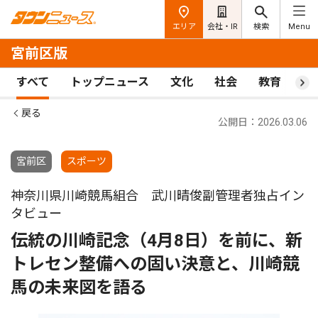
エリア
会社・IR
検索
Menu
宮前区版
すべて
トップニュース
文化
社会
教育
ス
戻る
公開日：2026.03.06
宮前区
スポーツ
神奈川県川崎競馬組合 武川晴俊副管理者独占イン
タビュー
伝統の川崎記念（4月8日）を前に、新
トレセン整備への固い決意と、川崎競
馬の未来図を語る