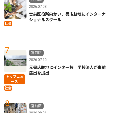
2026.07.08
宮前区役所向かい、書店跡地にインターナ
ショナルスクール
社会
7
宮前区
2026.07.10
元書店跡地にインター校 学校法人が事前
届出を提出
トップニュ
ース
社会
8
宮前区
2026.08.06