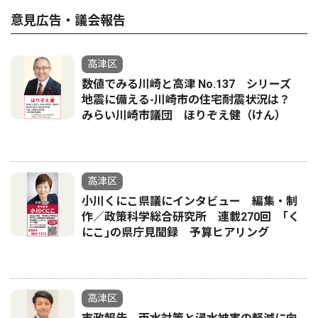
意見広告・議会報告
高津区
数値でみる川崎と高津 No.137 シリーズ
地震に備える-川崎市の住宅耐震状況は？
みらい川崎市議団 ほりぞえ健（けん）
高津区
小川くにこ県議にインタビュー 編集・制
作／政策科学総合研究所 連載270回 ｢く
にこ｣の県庁見聞録 予算ヒアリング
高津区