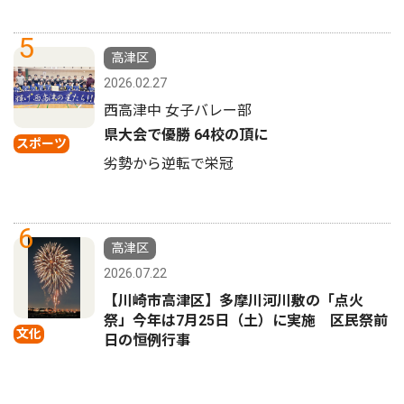
5
高津区
2026.02.27
西高津中 女子バレー部
県大会で優勝 64校の頂に
スポーツ
劣勢から逆転で栄冠
6
高津区
2026.07.22
【川崎市高津区】多摩川河川敷の「点火
祭」今年は7月25日（土）に実施 区民祭前
文化
日の恒例行事