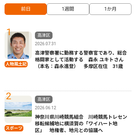
前日
1週間
1か月
1
高津区
2026.07.31
高津警察署に勤務する警察官であり、総合
格闘家として活動する 森永 ユキトさん
人物風土記
（本名：森永進登） 多摩区在住 31歳
2
高津区
2026.06.12
神奈川県川崎競馬組合 川崎競馬トレセン
移転候補地に横須賀の「ワイハート地
スポーツ
区」 地権者、地元との協議へ