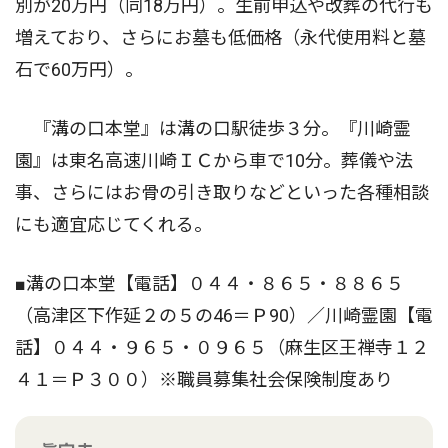
別が20万円（同18万円）。生前申込や改葬の代行も
増えており、さらにお墓も低価格（永代使用料と墓
石で60万円）。
『溝の口本堂』は溝の口駅徒歩３分。『川崎霊
園』は東名高速川崎ＩＣから車で10分。葬儀や法
事、さらにはお骨の引き取りなどといった各種相談
にも適宜応じてくれる。
■溝の口本堂【電話】０４４・８６５・８８６５
（高津区下作延２の５の46＝Ｐ90）／川崎霊園【電
話】０４４・９６５・０９６５（麻生区王禅寺１２
４１＝Ｐ３００）※職員募集社会保険制度あり