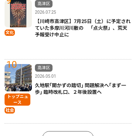
9
高津区
2026.07.25
【川崎市高津区】7月25日（土）に予定され
ていた多摩川河川敷の 「点火祭」、荒天
文化
予報受け中止に
10
高津区
2026.05.01
久地駅｢開かずの踏切｣ 問題解決へ｢まず一
歩｣ 臨時改札口、２年後設置へ
トップニュ
ース
社会