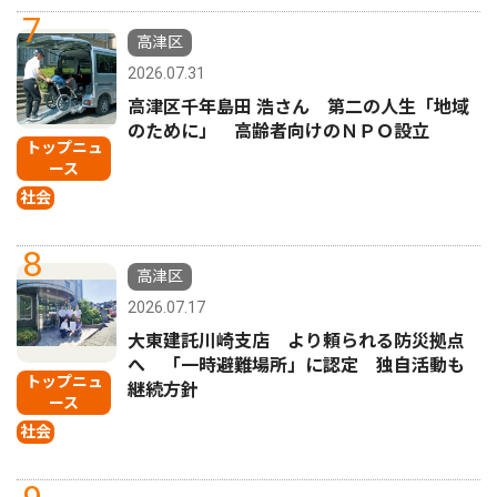
7
高津区
2026.07.31
高津区千年島田 浩さん 第二の人生「地域
のために」 高齢者向けのＮＰＯ設立
トップニュ
ース
社会
8
高津区
2026.07.17
大東建託川崎支店 より頼られる防災拠点
へ 「一時避難場所」に認定 独自活動も
トップニュ
継続方針
ース
社会