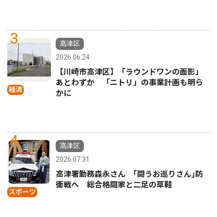
3
高津区
2026.06.24
【川崎市高津区】「ラウンドワンの面影」
あとわずか 「ニトリ」の事業計画も明ら
経済
かに
4
高津区
2026.07.31
高津署勤務森永さん ｢闘うお巡りさん｣防
衛戦へ 総合格闘家と二足の草鞋
スポーツ