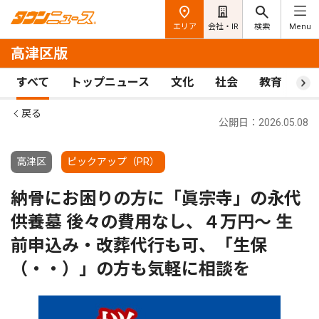
エリア
会社・IR
検索
Menu
高津区版
すべて
トップニュース
文化
社会
教育
ス
戻る
公開日：2026.05.08
高津区
ピックアップ（PR）
納骨にお困りの方に「眞宗寺」の永代
供養墓 後々の費用なし、４万円～ 生
前申込み・改葬代行も可、「生保
（・・）」の方も気軽に相談を