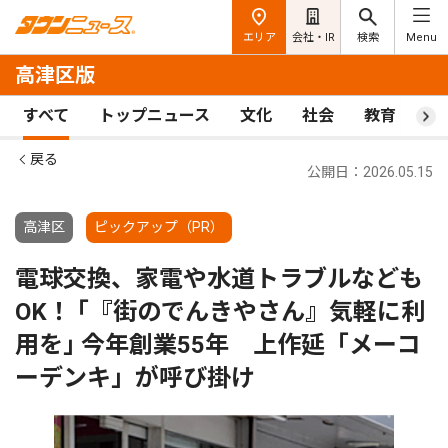
エリア
会社・IR
検索
Menu
高津区版
すべて
トップニュース
文化
社会
教育
ス
戻る
公開日：2026.05.15
高津区
ピックアップ（PR）
電球交換、家電や水道トラブルなども
OK！ ｢『街のでんきやさん』気軽に利
用を｣ 今年創業55年 上作延「メーコ
ーデンキ」が呼び掛け