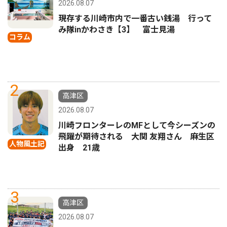
2026.08.07
現存する川崎市内で一番古い銭湯 行って
み隊inかわさき【3】 富士見湯
コラム
2
高津区
2026.08.07
川崎フロンターレのMFとして今シーズンの
飛躍が期待される 大関 友翔さん 麻生区
人物風土記
出身 21歳
3
高津区
2026.08.07