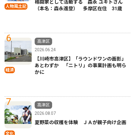
格闘家として活動する 森永 ユキトさん
人物風土記
（本名：森永進登） 多摩区在住 31歳
6
高津区
2026.06.24
【川崎市高津区】「ラウンドワンの面影」
あとわずか 「ニトリ」の事業計画も明ら
経済
かに
7
高津区
2026.08.07
夏野菜の収穫を体験 ＪＡが親子向け企画
文化