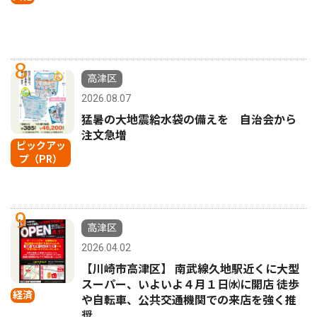
8
高津区
2026.08.07
猛暑の大地震給水袋の備えを 自治会から
注文急増
ピックアッ
プ（PR）
9
高津区
2026.04.02
【川崎市高津区】 南武線久地駅近くに大型
スーパー、いよいよ４月１日㈬に開店 徒歩
経済
や自転車、公共交通機関での来店を強く推
奨