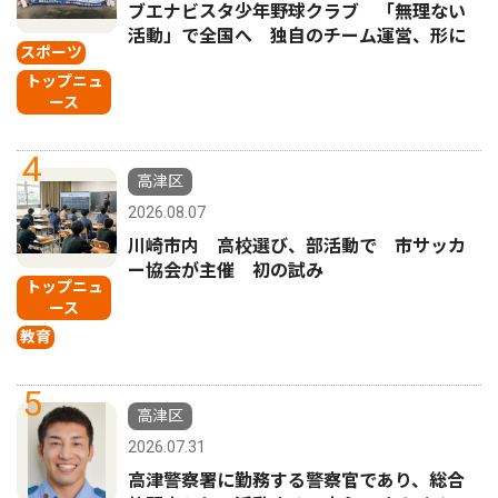
ブエナビスタ少年野球クラブ 「無理ない
活動」で全国へ 独自のチーム運営、形に
スポーツ
トップニュ
ース
4
高津区
2026.08.07
川崎市内 高校選び、部活動で 市サッカ
ー協会が主催 初の試み
トップニュ
ース
教育
5
高津区
2026.07.31
高津警察署に勤務する警察官であり、総合