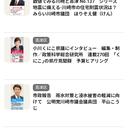
数値でみる川崎と高津 No.137 シリーズ
地震に備える-川崎市の住宅耐震状況は？
みらい川崎市議団 ほりぞえ健（けん）
高津区
小川くにこ県議にインタビュー 編集・制
作／政策科学総合研究所 連載270回 ｢く
にこ｣の県庁見聞録 予算ヒアリング
高津区
市政報告 雨水対策と浸水被害の軽減に向
けて 公明党川崎市議会議員団 平山こう
じ