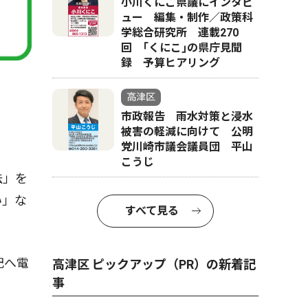
小川くにこ県議にインタビ
ュー 編集・制作／政策科
学総合研究所 連載270
回 ｢くにこ｣の県庁見聞
録 予算ヒアリング
高津区
市政報告 雨水対策と浸水
被害の軽減に向けて 公明
党川崎市議会議員団 平山
こうじ
法」を
い」な
すべて見る
記へ電
高津区 ピックアップ（PR）の新着記
事