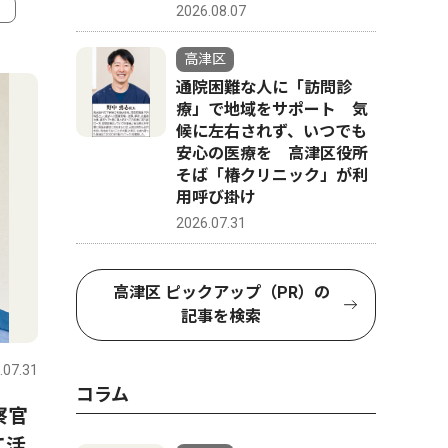
2026.08.07
4
5
高津区
通院困難な人に「訪問診
療」で地域をサポート 気
候に左右されず、いつでも
安心の医療を 高津区役所
そば「椿クリニック」が利
用呼び掛け
2026.07.31
高津区 ピックアップ（PR）の
記事を検索
スポーツ
トップニュース
経済
.07.31
高津区
2026.08.07
高津区
コラム
察官
ブエナビスタ少年野球クラ
【川崎市
て活
ブ 「無理ない活動」で全国
ワンの面