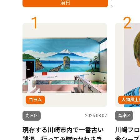
前日
1
2
コラム
人物風土
6.08.07
高津区
2026.08.07
高津区
え
現存する川崎市内で一番古い
川崎フロ
銭湯 行ってみ隊inかわさき
今シーズ