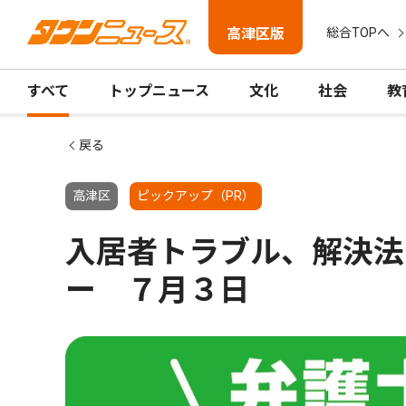
高津区版
総合TOPへ
すべて
トップニュース
文化
社会
教
戻る
高津区
ピックアップ（PR）
入居者トラブル、解決法
ー ７月３日