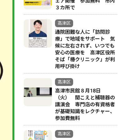
ェア開催 参加無料 市内
３カ所で
高津区
通院困難な人に「訪問診
療」で地域をサポート 気
候に左右されず、いつでも
安心の医療を 高津区役所
そば「椿クリニック」が利
用呼び掛け
高津区
高津市民館８月18日
（火） 聞こえと補聴器の
講演会 専門店の有資格者
が基礎知識をレクチャー、
参加費無料
高津区