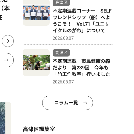
高津区
（本
へ 独自のチーム運営、形に
「ニトリ
不定期連載コーナー SELF
在
かに
フレンドシップ（船）へよ
うこそ！ Vol.71「ユニサ
イクルのがわ」について
2026.08.07
高津区
不定期連載 市民健康の森
だより 第239回 今年も
「竹工作教室」行いました
2026.08.07
コラム一覧
高津区編集室