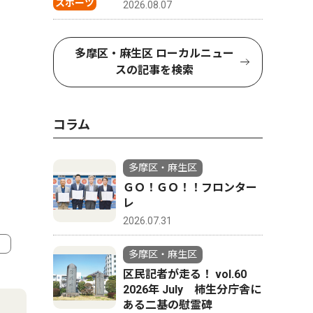
スポーツ
2026.08.07
多摩区・麻生区 ローカルニュー
スの記事を検索
コラム
多摩区・麻生区
ＧＯ！ＧＯ！！フロンター
レ
2026.07.31
多摩区・麻生区
区民記者が走る！ vol.60
4
5
2026年 July 柿生分庁舎に
ある二基の慰霊碑