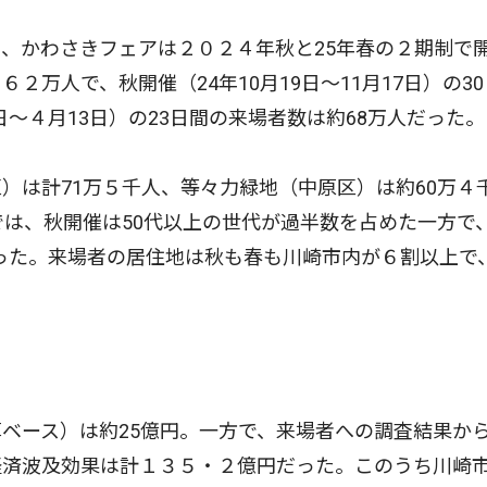
、かわさきフェアは２０２４年秋と25年春の２期制で
万人で、秋開催（24年10月19日〜11月17日）の3
日〜４月13日）の23日間の来場者数は約68万人だった。
は計71万５千人、等々力緑地（中原区）は約60万４
では、秋開催は50代以上の世代が過半数を占めた一方で
だった。来場者の居住地は秋も春も川崎市内が６割以上で
ベース）は約25億円。一方で、来場者への調査結果か
経済波及効果は計１３５・２億円だった。このうち川崎