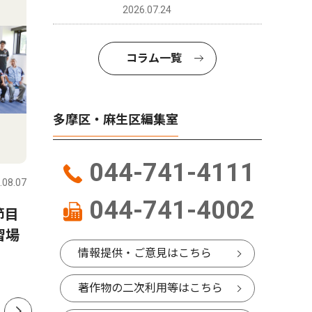
2026.07.24
コラム一覧
多摩区・麻生区編集室
文化
トップニ
044-741-4111
.08.07
多摩区・麻生区
2026.08.07
多摩区・麻
044-741-4002
節目
多摩図書館 専修大生のおす
麻生警察
習場
すめ並ぶ ８月31日まで
クラブ｣
情報提供・ご意見はこちら
化
著作物の二次利用等はこちら