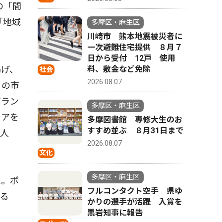
の「間
「地域
多摩区・麻生区
川崎市 熊本地震被災者に
一次避難住宅提供 ８月７
日から受付 12戸 使用
料、敷金など免除
掲げ、
社会
2026.08.07
０の市
ボラン
多摩区・麻生区
ェアを
多摩図書館 専修大生のお
すすめ並ぶ ８月31日まで
た人
2026.08.07
文化
多摩区・麻生区
た。ボ
フルコンタクト空手 県ゆ
せる
かりの選手が活躍 入賞を
黒岩知事に報告