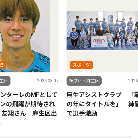
記
スポーツ
生区
2026.08.07
多摩区・麻生区
2026
ンターレのMFとして
麻生アシストクラブ 「
ンの飛躍が期待され
の年にタイトルを」 練
 友翔さん 麻生区出
で選手激励
歳