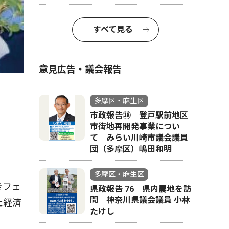
すべて見る
意見広告・議会報告
多摩区・麻生区
市政報告㊳ 登戸駅前地区
市街地再開発事業につい
て みらい川崎市議会議員
団（多摩区）嶋田和明
多摩区・麻生区
きフェ
県政報告 76 県内農地を訪
問 神奈川県議会議員 小林
た経済
たけし