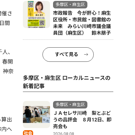
多摩区・麻生区
市政報告 今が肝心！麻生
開催さ
区役所・市民館・図書館の
0日間
未来 みらい川崎市議会議
員団（麻生区） 鈴木朋子
千人、
すべて見る
、春開
、神奈
多摩区・麻生区 ローカルニュースの
新着記事
多摩区・麻生区
ＪＡセレサ川崎 梨とぶど
ら算出
うの品評会 ８月12日、即
売会も
市内へ
社会
2026.08.08