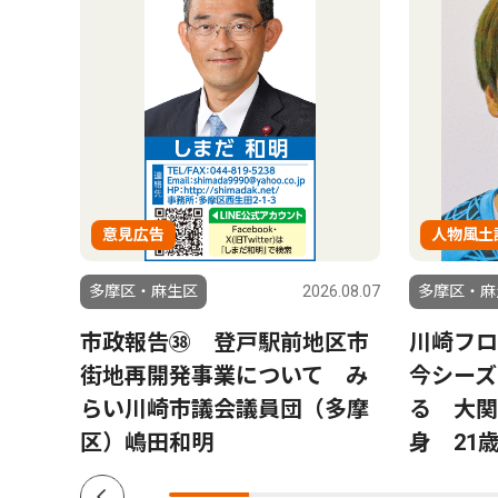
意見広告
人物風土
6.08.07
多摩区・麻生区
2026.08.07
多摩区・麻
6
市政報告㊳ 登戸駅前地区市
川崎フロ
街地再開発事業について み
今シーズ
らい川崎市議会議員団（多摩
る 大関
区）嶋田和明
身 21