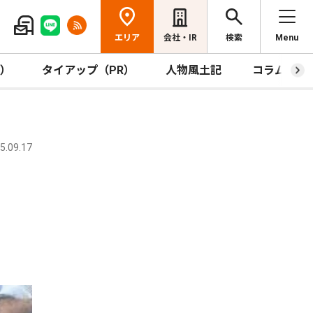
エリア
会社・IR
検索
Menu
R）
タイアップ（PR）
人物風土記
コラム
.09.17