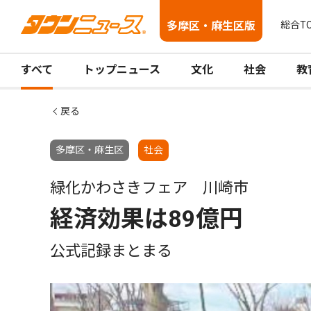
多摩区・麻生区版
総合T
すべて
トップニュース
文化
社会
教
戻る
多摩区・麻生区
社会
緑化かわさきフェア 川崎市
経済効果は89億円
公式記録まとまる