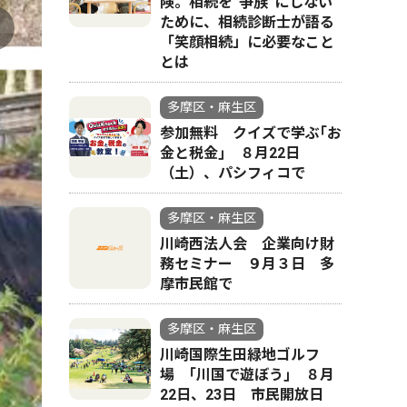
険。相続を“争族”にしない
ために、相続診断士が語る
「笑顔相続」に必要なこと
とは
多摩区・麻生区
参加無料 クイズで学ぶ｢お
富
金と税金｣ ８月22日
（土）、パシフィコで
多摩区・麻生区
川崎西法人会 企業向け財
務セミナー ９月３日 多
摩市民館で
多摩区・麻生区
川崎国際生田緑地ゴルフ
場 ｢川国で遊ぼう｣ ８月
22日、23日 市民開放日