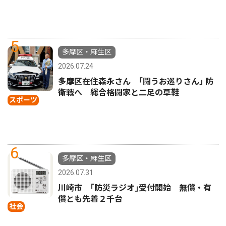
5
多摩区・麻生区
2026.07.24
多摩区在住森永さん ｢闘うお巡りさん｣ 防
衛戦へ 総合格闘家と二足の草鞋
スポーツ
6
多摩区・麻生区
2026.07.31
川崎市 ｢防災ラジオ｣受付開始 無償・有
償とも先着２千台
社会