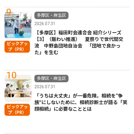
9
多摩区・麻生区
2026.07.31
【多摩区】稲田町会連合会 紹介シリーズ
【3】（賑わい推進） 夏祭りで世代間交
ピックアッ
流 中野島団地自治会 「団地で良かっ
プ（PR）
た」を生む
10
多摩区・麻生区
2026.07.31
「うちは大丈夫」が一番危険。相続を“争
族”にしないために、相続診断士が語る「笑
ピックアッ
顔相続」に必要なこととは
プ（PR）