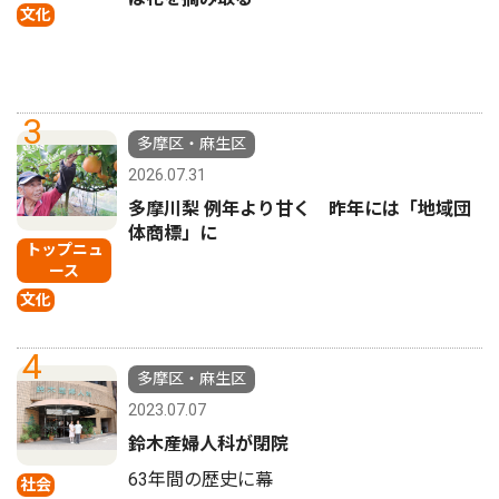
文化
3
多摩区・麻生区
2026.07.31
多摩川梨 例年より甘く 昨年には「地域団
体商標」に
トップニュ
ース
文化
4
多摩区・麻生区
2023.07.07
鈴木産婦人科が閉院
63年間の歴史に幕
社会