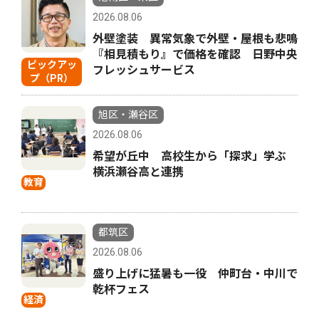
2026.08.06
外壁塗装 異常気象で外壁・屋根も悲鳴
『相見積もり』で価格を確認 日野中央
ピックアッ
フレッシュサービス
プ（PR）
旭区・瀬谷区
2026.08.06
希望が丘中 高校生から「探求」学ぶ
横浜瀬谷高と連携
教育
都筑区
2026.08.06
盛り上げに猛暑も一役 仲町台・中川で
乾杯フェス
経済