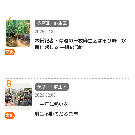
7
多摩区・麻生区
2026.07.31
本紙記者・今週の一枚麻生区はるひ野 水
面に感じる 一瞬の“涼”
文化
8
多摩区・麻生区
2026.02.06
「一年に勢いを」
麻生不動のだるま市
文化