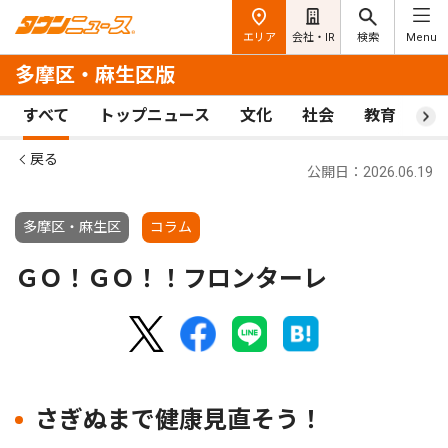
エリア
会社・IR
検索
Menu
多摩区・麻生区版
すべて
トップニュース
文化
社会
教育
ス
戻る
公開日：2026.06.19
多摩区・麻生区
コラム
ＧＯ！ＧＯ！！フロンターレ
さぎぬまで健康見直そう！