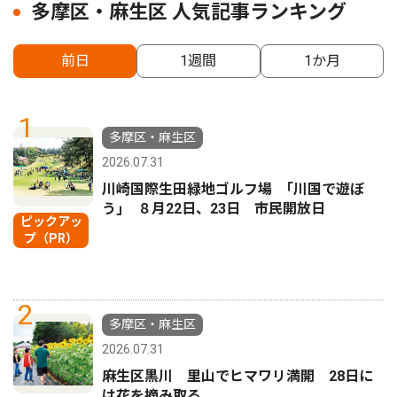
多摩区・麻生区 人気記事ランキング
前日
1週間
1か月
1
多摩区・麻生区
2026.07.31
川崎国際生田緑地ゴルフ場 ｢川国で遊ぼ
う｣ ８月22日、23日 市民開放日
ピックアッ
プ（PR）
2
多摩区・麻生区
2026.07.31
麻生区黒川 里山でヒマワリ満開 28日に
は花を摘み取る