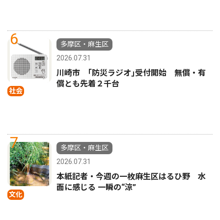
6
多摩区・麻生区
2026.07.31
川崎市 ｢防災ラジオ｣受付開始 無償・有
償とも先着２千台
社会
7
多摩区・麻生区
2026.07.31
本紙記者・今週の一枚麻生区はるひ野 水
面に感じる 一瞬の“涼”
文化