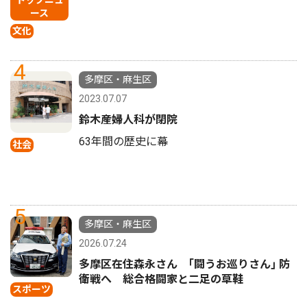
ース
文化
4
多摩区・麻生区
2023.07.07
鈴木産婦人科が閉院
63年間の歴史に幕
社会
5
多摩区・麻生区
2026.07.24
多摩区在住森永さん ｢闘うお巡りさん｣ 防
衛戦へ 総合格闘家と二足の草鞋
スポーツ