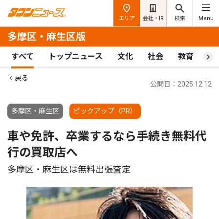
エリア
会社・IR
検索
Menu
多摩区・麻生区版
すべて
トップニュース
文化
社会
教育
ス
戻る
公開日：2025.12.12
多摩区・麻生区
ピックアップ（PR）
車や免許、卒業するなら手続き無料代
行の買取店へ
多摩区・麻生区は無料出張査定