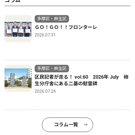
コラム
多摩区・麻生区
ＧＯ！ＧＯ！！フロンターレ
2026.07.31
多摩区・麻生区
区民記者が走る！ vol.60 2026年 July 柿
生分庁舎にある二基の慰霊碑
2026.07.24
コラム一覧