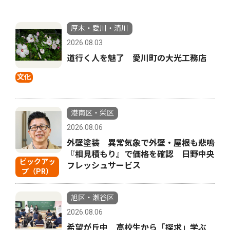
厚木・愛川・清川
2026.08.03
道行く人を魅了 愛川町の大光工務店
文化
港南区・栄区
2026.08.06
外壁塗装 異常気象で外壁・屋根も悲鳴
『相見積もり』で価格を確認 日野中央
ピックアッ
フレッシュサービス
プ（PR）
旭区・瀬谷区
2026.08.06
希望が丘中 高校生から「探求」学ぶ