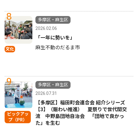
8
多摩区・麻生区
2026.02.06
「一年に勢いを」
麻生不動のだるま市
文化
9
多摩区・麻生区
2026.07.31
【多摩区】稲田町会連合会 紹介シリーズ
【3】（賑わい推進） 夏祭りで世代間交
ピックアッ
流 中野島団地自治会 「団地で良かっ
プ（PR）
た」を生む