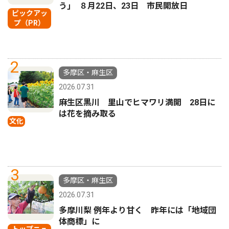
う｣ ８月22日、23日 市民開放日
ピックアッ
プ（PR）
2
多摩区・麻生区
2026.07.31
麻生区黒川 里山でヒマワリ満開 28日に
は花を摘み取る
文化
3
多摩区・麻生区
2026.07.31
多摩川梨 例年より甘く 昨年には「地域団
体商標」に
トップニュ