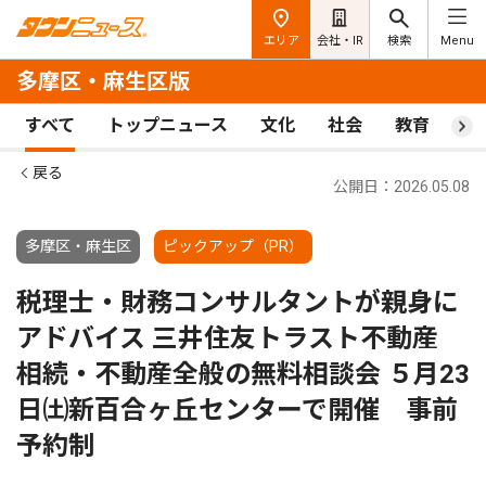
エリア
会社・IR
検索
Menu
多摩区・麻生区版
すべて
トップニュース
文化
社会
教育
ス
戻る
公開日：2026.05.08
多摩区・麻生区
ピックアップ（PR）
税理士・財務コンサルタントが親身に
アドバイス 三井住友トラスト不動産
相続・不動産全般の無料相談会 ５月23
日㈯新百合ヶ丘センターで開催 事前
予約制