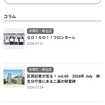
コラム
多摩区・麻生区
ＧＯ！ＧＯ！！フロンターレ
2026.07.31
多摩区・麻生区
区民記者が走る！ vol.60 2026年 July 柿
生分庁舎にある二基の慰霊碑
2026.07.24