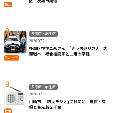
区 次期市議選
政治
8
多摩区・麻生区
2026.07.24
多摩区在住森永さん ｢闘うお巡りさん｣ 防
衛戦へ 総合格闘家と二足の草鞋
スポーツ
9
多摩区・麻生区
2026.07.31
川崎市 ｢防災ラジオ｣受付開始 無償・有
償とも先着２千台
社会