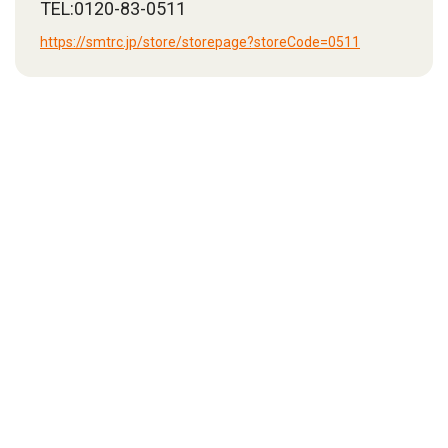
TEL:0120-83-0511
https://smtrc.jp/store/storepage?storeCode=0511