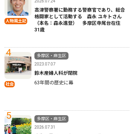
2026.07.24
高津警察署に勤務する警察官であり、総合
格闘家として活動する 森永 ユキトさん
人物風土記
（本名：森永進登） 多摩区寺尾台在住
31歳
4
多摩区・麻生区
2023.07.07
鈴木産婦人科が閉院
63年間の歴史に幕
社会
5
多摩区・麻生区
2026.07.31