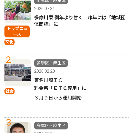
多摩区・麻生区
2026.07.31
多摩川梨 例年より甘く 昨年には「地域団
体商標」に
トップニュ
ース
文化
2
多摩区・麻生区
2026.02.20
東名川崎ＩＣ
料金所「ＥＴＣ専用」に
社会
３月９日から運用開始
3
多摩区・麻生区