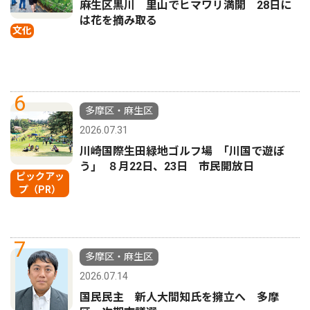
麻生区黒川 里山でヒマワリ満開 28日に
は花を摘み取る
文化
6
多摩区・麻生区
2026.07.31
川崎国際生田緑地ゴルフ場 ｢川国で遊ぼ
う｣ ８月22日、23日 市民開放日
ピックアッ
プ（PR）
7
多摩区・麻生区
2026.07.14
国民民主 新人大間知氏を擁立へ 多摩