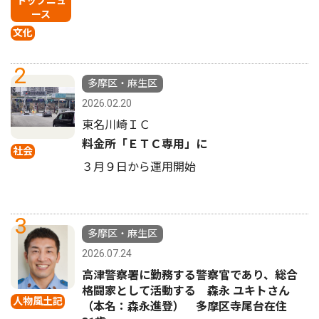
トップニュ
ース
文化
2
多摩区・麻生区
2026.02.20
東名川崎ＩＣ
料金所「ＥＴＣ専用」に
社会
３月９日から運用開始
3
多摩区・麻生区
2026.07.24
高津警察署に勤務する警察官であり、総合
格闘家として活動する 森永 ユキトさん
人物風土記
（本名：森永進登） 多摩区寺尾台在住