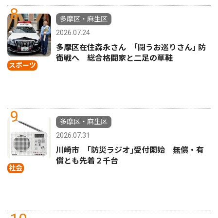
8
多摩区・麻生区
2026.07.24
多摩区在住森永さん ｢闘うお巡りさん｣ 防
衛戦へ 総合格闘家と二足の草鞋
スポーツ
9
多摩区・麻生区
2026.07.31
川崎市 ｢防災ラジオ｣受付開始 無償・有
償とも先着２千台
社会