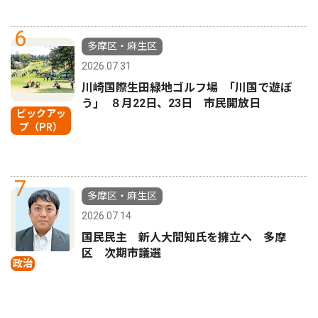
6
多摩区・麻生区
2026.07.31
川崎国際生田緑地ゴルフ場 ｢川国で遊ぼ
う｣ ８月22日、23日 市民開放日
ピックアッ
プ（PR）
7
多摩区・麻生区
2026.07.14
国民民主 新人大間知氏を擁立へ 多摩
区 次期市議選
政治