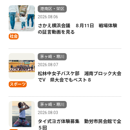
港南区・栄区
2026.08.06
さかえ横浜会議 ８月11日 戦場体験
の証言動画を見る
社会
茅ヶ崎・寒川
2026.08.07
松林中女子バスケ部 湘南ブロック大会
でⅤ 県大会でもベスト８
スポーツ
茅ヶ崎・寒川
2026.08.03
タイ式ヨガ体験募集 勤労市民会館で全
５回