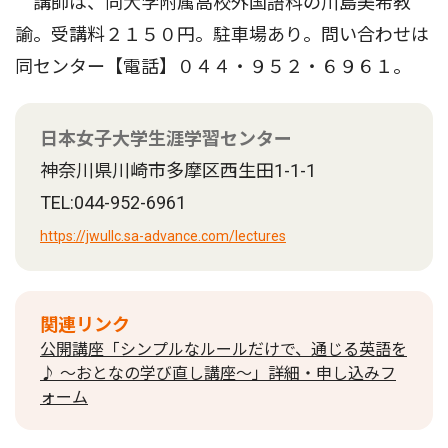
講師は、同大学附属高校外国語科の川島美希教
諭。受講料２１５０円。駐車場あり。問い合わせは
同センター【電話】０４４・９５２・６９６１。
日本女子大学生涯学習センター
神奈川県川崎市多摩区西生田1-1-1
TEL:044-952-6961
https://jwullc.sa-advance.com/lectures
関連リンク
公開講座「シンプルなルールだけで、通じる英語を
♪ 〜おとなの学び直し講座〜」詳細・申し込みフ
ォーム