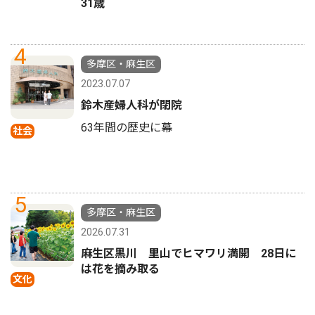
31歳
4
多摩区・麻生区
2023.07.07
鈴木産婦人科が閉院
63年間の歴史に幕
社会
5
多摩区・麻生区
2026.07.31
麻生区黒川 里山でヒマワリ満開 28日に
は花を摘み取る
文化