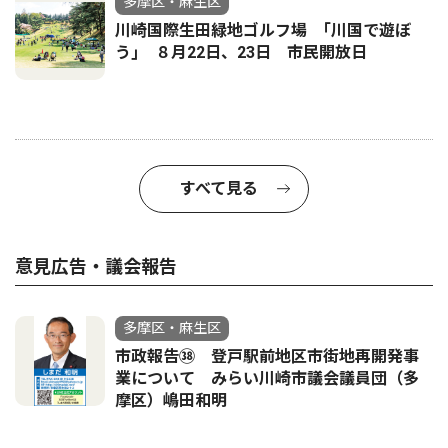
多摩区・麻生区
川崎国際生田緑地ゴルフ場 ｢川国で遊ぼ
う｣ ８月22日、23日 市民開放日
すべて見る
意見広告・議会報告
多摩区・麻生区
市政報告㊳ 登戸駅前地区市街地再開発事
業について みらい川崎市議会議員団（多
摩区）嶋田和明