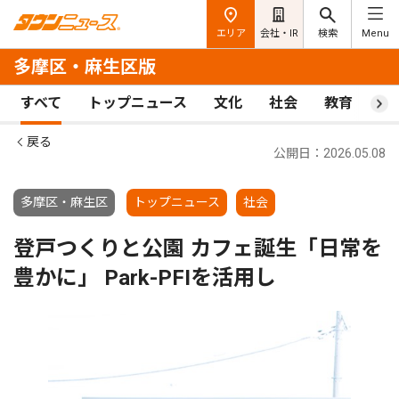
エリア
会社・IR
検索
Menu
多摩区・麻生区版
すべて
トップニュース
文化
社会
教育
ス
戻る
公開日：2026.05.08
多摩区・麻生区
トップニュース
社会
登戸つくりと公園 カフェ誕生「日常を
豊かに」 Park-PFIを活用し