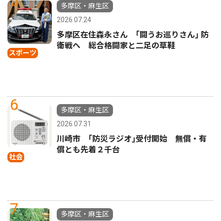
5
多摩区・麻生区
2026.07.24
多摩区在住森永さん ｢闘うお巡りさん｣ 防
衛戦へ 総合格闘家と二足の草鞋
スポーツ
6
多摩区・麻生区
2026.07.31
川崎市 ｢防災ラジオ｣受付開始 無償・有
償とも先着２千台
社会
7
多摩区・麻生区