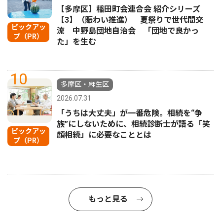
【多摩区】稲田町会連合会 紹介シリーズ
【3】（賑わい推進） 夏祭りで世代間交
ピックアッ
流 中野島団地自治会 「団地で良かっ
プ（PR）
た」を生む
10
多摩区・麻生区
2026.07.31
「うちは大丈夫」が一番危険。相続を“争
族”にしないために、相続診断士が語る「笑
ピックアッ
顔相続」に必要なこととは
プ（PR）
もっと見る