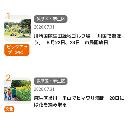
1
多摩区・麻生区
2026.07.31
川崎国際生田緑地ゴルフ場 ｢川国で遊ぼ
う｣ ８月22日、23日 市民開放日
ピックアッ
プ（PR）
2
多摩区・麻生区
2026.07.31
麻生区黒川 里山でヒマワリ満開 28日に
は花を摘み取る
文化