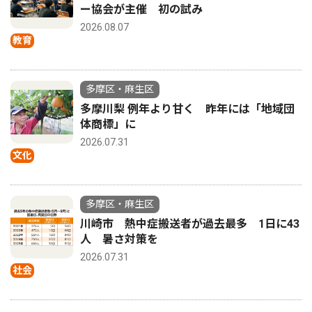
ー協会が主催 初の試み
2026.08.07
教育
多摩区・麻生区
多摩川梨 例年より甘く 昨年には「地域団
体商標」に
2026.07.31
文化
多摩区・麻生区
川崎市 熱中症搬送者が過去最多 1日に43
人 暑さ対策を
2026.07.31
社会