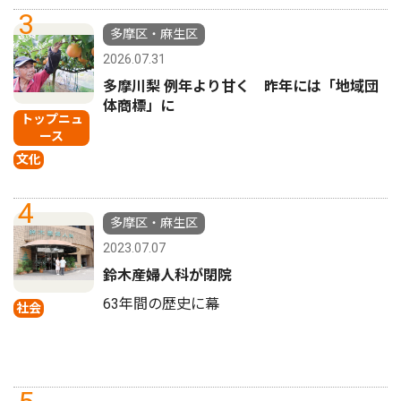
3
多摩区・麻生区
2026.07.31
多摩川梨 例年より甘く 昨年には「地域団
体商標」に
トップニュ
ース
文化
4
多摩区・麻生区
2023.07.07
鈴木産婦人科が閉院
63年間の歴史に幕
社会