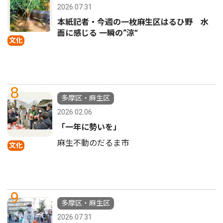
2026.07.31
本紙記者・今週の一枚麻生区はるひ野 水
面に感じる 一瞬の“涼”
文化
8
多摩区・麻生区
2026.02.06
「一年に勢いを」
麻生不動のだるま市
文化
9
多摩区・麻生区
2026.07.31