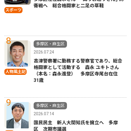
衛戦へ 総合格闘家と二足の草鞋
スポーツ
8
多摩区・麻生区
2026.07.24
高津警察署に勤務する警察官であり、総合
格闘家として活動する 森永 ユキトさん
人物風土記
（本名：森永進登） 多摩区寺尾台在住
31歳
9
多摩区・麻生区
2026.07.14
国民民主 新人大間知氏を擁立へ 多摩
区 次期市議選