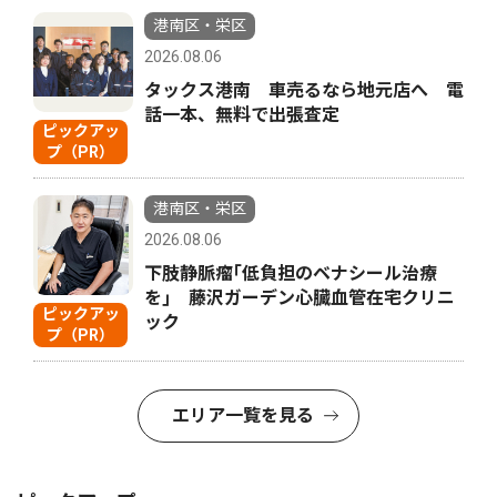
港南区・栄区
2026.08.06
タックス港南 車売るなら地元店へ 電
話一本、無料で出張査定
ピックアッ
プ（PR）
港南区・栄区
2026.08.06
下肢静脈瘤｢低負担のベナシール治療
を｣ 藤沢ガーデン心臓血管在宅クリニ
ピックアッ
ック
プ（PR）
エリア一覧を見る