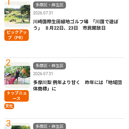
1
多摩区・麻生区
2026.07.31
川崎国際生田緑地ゴルフ場 ｢川国で遊ぼ
う｣ ８月22日、23日 市民開放日
ピックアッ
プ（PR）
2
多摩区・麻生区
2026.07.31
多摩川梨 例年より甘く 昨年には「地域団
体商標」に
トップニュ
ース
文化
3
多摩区・麻生区