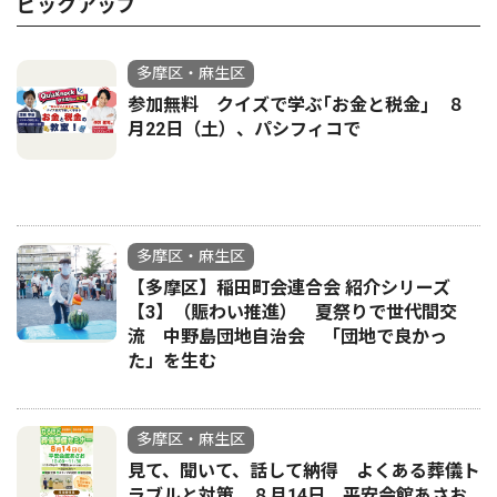
ピックアップ
多摩区・麻生区
参加無料 クイズで学ぶ｢お金と税金｣ ８
月22日（土）、パシフィコで
多摩区・麻生区
【多摩区】稲田町会連合会 紹介シリーズ
【3】（賑わい推進） 夏祭りで世代間交
流 中野島団地自治会 「団地で良かっ
た」を生む
多摩区・麻生区
見て、聞いて、話して納得 よくある葬儀ト
ラブルと対策 ８月14日 平安会館あさお