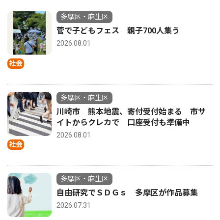
多摩区・麻生区
菅で子どもフェス 親子700人集う
2026.08.01
社会
多摩区・麻生区
川崎市 熊本地震、寄付受付始まる 市サ
イトからクレカで 口座受付も準備中
2026.08.01
社会
多摩区・麻生区
自由研究でＳＤＧｓ 多摩区が作品募集
2026.07.31