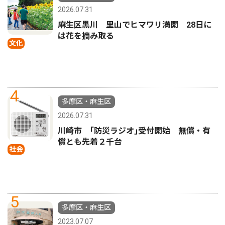
2026.07.31
麻生区黒川 里山でヒマワリ満開 28日に
は花を摘み取る
文化
4
多摩区・麻生区
2026.07.31
川崎市 ｢防災ラジオ｣受付開始 無償・有
償とも先着２千台
社会
5
多摩区・麻生区
2023.07.07