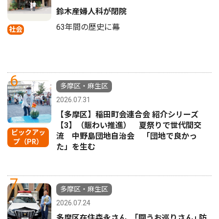
鈴木産婦人科が閉院
63年間の歴史に幕
社会
6
多摩区・麻生区
2026.07.31
【多摩区】稲田町会連合会 紹介シリーズ
【3】（賑わい推進） 夏祭りで世代間交
ピックアッ
流 中野島団地自治会 「団地で良かっ
プ（PR）
た」を生む
7
多摩区・麻生区
2026.07.24
多摩区在住森永さん ｢闘うお巡りさん｣ 防