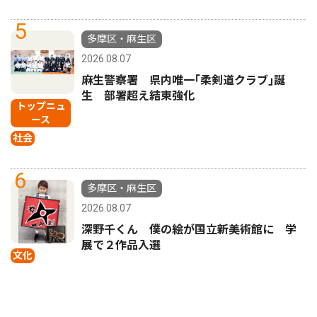
5
多摩区・麻生区
2026.08.07
麻生警察署 県内唯一｢柔剣道クラブ｣誕
生 部署超え結束強化
トップニュ
ース
社会
6
多摩区・麻生区
2026.08.07
深野千くん 僕の絵が国立新美術館に 学
展で２作品入選
文化