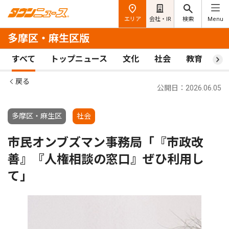
エリア
会社・IR
検索
Menu
多摩区・麻生区版
すべて
トップニュース
文化
社会
教育
ス
戻る
公開日：2026.06.05
多摩区・麻生区
社会
市民オンブズマン事務局「『市政改
善』『人権相談の窓口』ぜひ利用し
て」