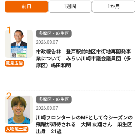
前日
1週間
1か月
1
多摩区・麻生区
2026.08.07
市政報告㊳ 登戸駅前地区市街地再開発事
業について みらい川崎市議会議員団（多
意見広告
摩区）嶋田和明
2
多摩区・麻生区
2026.08.07
川崎フロンターレのMFとして今シーズンの
飛躍が期待される 大関 友翔さん 麻生区
人物風土記
出身 21歳