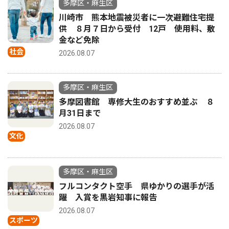
多摩区・麻生区
川崎市 熊本地震被災者に一次避難住宅提
供 ８月７日から受付 12戸 使用料、敷
金など免除
社会
2026.08.07
多摩区・麻生区
多摩図書館 専修大生のおすすめ並ぶ ８
月31日まで
2026.08.07
文化
多摩区・麻生区
フルコンタクト空手 県ゆかりの選手が活
躍 入賞を黒岩知事に報告
2026.08.07
スポーツ