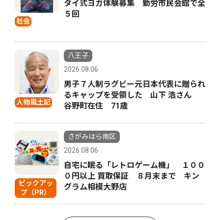
タイ式ヨガ体験募集 勤労市民会館で全
５回
社会
八王子
2026.08.06
男子７人制ラグビー元日本代表に贈られ
るキャップを受領した 山下 浩さん
人物風土記
谷野町在住 71歳
さがみはら南区
2026.08.06
自宅に眠る「レトロゲーム機」 １００
０円以上 買取保証 ８月末まで キン
ピックアッ
グラム相模大野店
プ（PR）