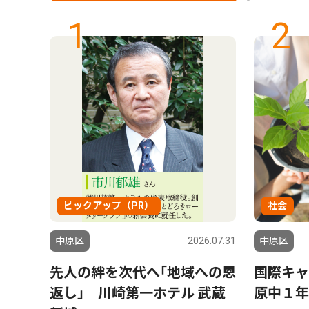
1
2
ピックアップ（PR）
社会
6.07.24
中原区
2026.07.31
中原区
 県
先人の絆を次代へ｢地域への恩
国際キャ
のチー
返し｣ 川崎第一ホテル 武蔵
原中１年