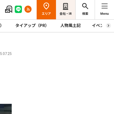
エリア
会社・IR
検索
Menu
R）
タイアップ（PR）
人物風土記
イベント
.07.25