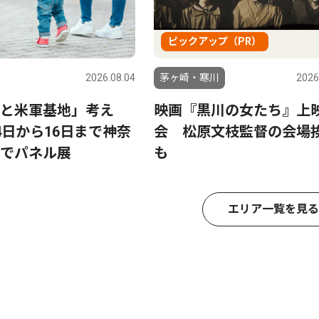
ピックアップ（PR）
2026.08.04
茅ヶ崎・寒川
2026
と米軍基地」考え
映画『黒川の女たち』上
4日から16日まで神奈
会 松原文枝監督の会場
でパネル展
も
エリア一覧を見る