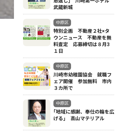
恩返し｣ 川崎第一ホテル
武蔵新城
中原区
特別企画 不動産２社×タ
ウンニュース 不動産を無
料査定 応募締切は８月3
１日
中原区
川崎市幼稚園協会 就職フ
先行
ェア開催 参加無料 市内
３カ所で
中原区
｢地域に感謝、奉仕の輪を広
げる｣ 高山マテリアル