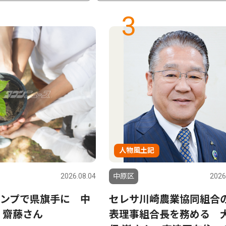
3
人物風土記
2026.08.04
中原区
2026
ンプで県旗手に 中
セレサ川崎農業協同組合
 齋藤さん
表理事組合長を務める 