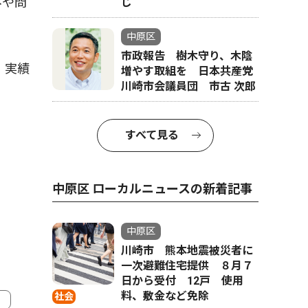
みや問
じ
中原区
市政報告 樹木守り、木陰
、実績
増やす取組を 日本共産党
川崎市会議員団 市古 次郎
すべて見る
中原区 ローカルニュースの新着記事
中原区
川崎市 熊本地震被災者に
一次避難住宅提供 ８月７
日から受付 12戸 使用
料、敷金など免除
社会