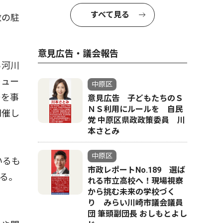
すべて見る
敷の駐
意見広告・議会報告
ら河川
キュー
中原区
ーを事
意見広告 子どもたちのＳ
ＮＳ利用にルールを 自民
開催し
党 中原区県政政策委員 川
本さとみ
中原区
いるも
市政レポートNo.189 選ば
る。
れる市立高校へ！現場視察
から挑む未来の学校づく
り みらい川崎市議会議員
団 筆頭副団長 おしもとよし