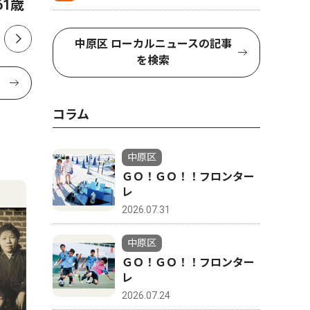
1歳
し、川崎
中原区 ローカルニュースの記事
を検索
コラム
中原区
ＧＯ！ＧＯ！！フロンター
レ
2026.07.31
中原区
ＧＯ！ＧＯ！！フロンター
レ
2026.07.24