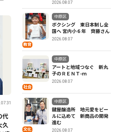
2026.08.07
4
5
中原区
ボクシング 東日本制し全
国へ 宮内小６年 齊藤さん
2026.08.07
教育
中原区
アートと地域つなぐ 新丸
子のＲＥＮＴ-ｍ
2026.08.07
社会
社会
トップニ
中原区
.07.31
中原区
2026.07.31
中原区
鍵屋醸造所 地元愛をビー
の代
平間銀座 恒例のサマーフェ
小学生バ
ルに込めて 新商品の開発
進む
大久
スタ ８月毎週土曜日
ＪＶＣ、
文化
2026.08.07