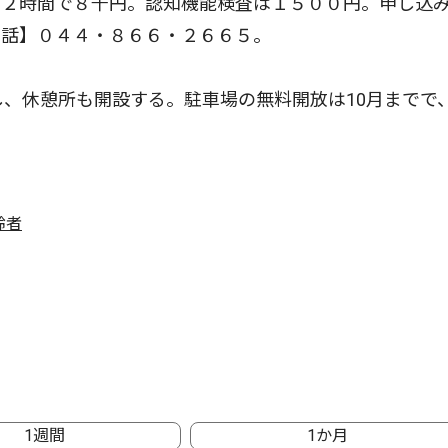
２時間で８千円。認知機能検査は１５００円。申し込
電話】０４４・８６６・２６６５。
、休憩所も開設する。駐車場の無料開放は10月までで
齢者
1週間
1か月