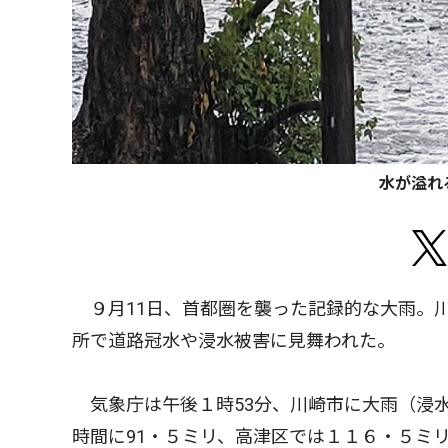
水が溢れ
９月11日、首都圏を襲った記録的な大雨。
所で道路冠水や浸水被害に見舞われた。
気象庁は午後１時53分、川崎市に大雨（浸
時間に91・５ミリ、高津区では１１６・５ミ