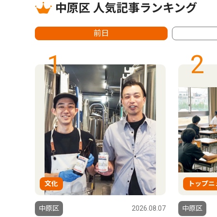
中原区 人気記事ランキング
前日
1
2
文化
トップニ
6.07.24
中原区
2026.08.07
中原区