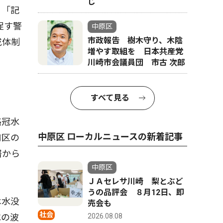
じ
る「記
促す警
中原区
市政報告 樹木守り、木陰
戒体制
増やす取組を 日本共産党
川崎市会議員団 市古 次郎
すべて見る
路冠水
中原区 ローカルニュースの新着記事
前区の
署から
中原区
ＪＡセレサ川崎 梨とぶど
うの品評会 ８月12日、即
は水没
売会も
社会
水の波
2026.08.08