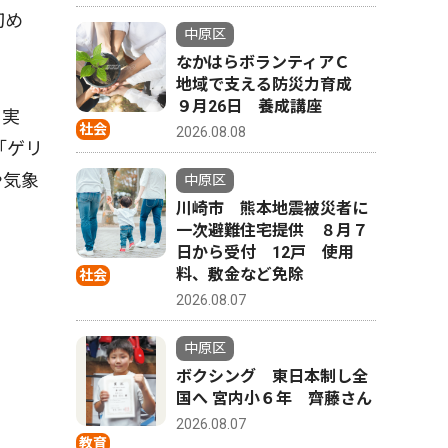
初め
中原区
なかはらボランティアＣ
地域で支える防災力育成
９月26日 養成講座
を実
社会
2026.08.08
「ゲリ
や気象
中原区
川崎市 熊本地震被災者に
一次避難住宅提供 ８月７
日から受付 12戸 使用
料、敷金など免除
社会
2026.08.07
中原区
ボクシング 東日本制し全
国へ 宮内小６年 齊藤さん
2026.08.07
教育