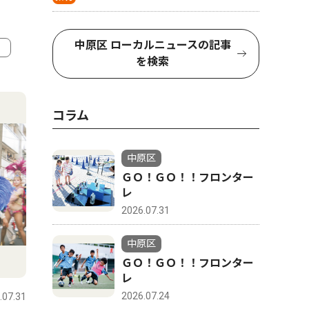
中原区 ローカルニュースの記事
を検索
4
5
コラム
中原区
ＧＯ！ＧＯ！！フロンター
レ
2026.07.31
中原区
文化
教育
ＧＯ！ＧＯ！！フロンター
レ
2026.07.24
.07.31
中原区
2026.08.07
中原区