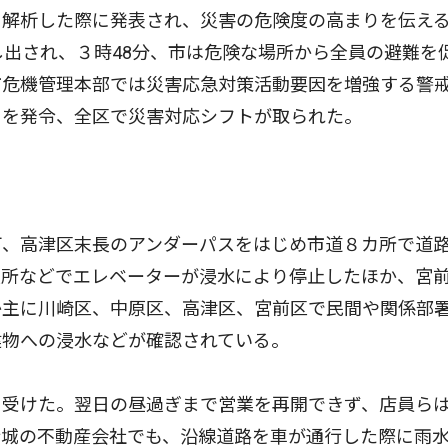
・解析した際に発表され、災害の危険度の高まりを伝え
し出され、３時48分、市は危険な場所から全員の避難を
市危機管理本部では災害応急対策活動要因を増強する警
）を発令、全区で災害対応シフトが取られた。
、高津区末長のアンダーパスをはじめ市道８カ所で道
役所などでエレベーターが浸水により停止したほか、宮
か主に川崎区、中原区、高津区、宮前区で民間や関係部
建物への浸水などが確認されている。
受けた。翌日の昼過ぎまで営業を再開できず、店員ら
新城の不動産会社でも、沿線道路を車が通行した際に雨