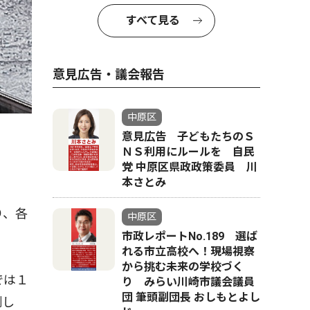
すべて見る
意見広告・議会報告
中原区
意見広告 子どもたちのＳ
ＮＳ利用にルールを 自民
党 中原区県政政策委員 川
本さとみ
り、各
中原区
市政レポートNo.189 選ば
れる市立高校へ！現場視察
から挑む未来の学校づく
では１
り みらい川崎市議会議員
団 筆頭副団長 おしもとよし
測し