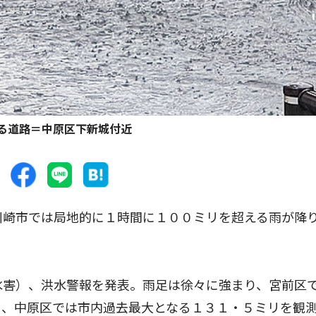
る道路＝中原区下新城付近
川崎市では局地的に１時間に１００ミリを超える雨が降
水害）、洪水警報を発表。雨足は徐々に強まり、宮前区
リ、中原区では市内過去最大となる１３１・５ミリを観