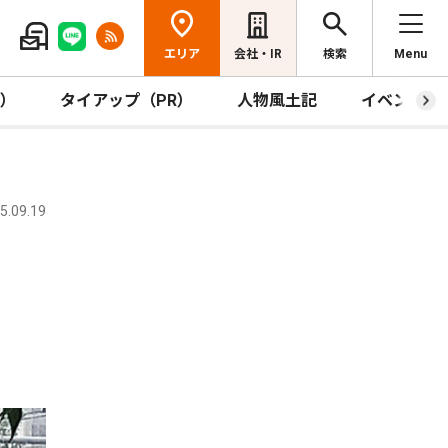
エリア
会社・IR
検索
Menu
R）
タイアップ（PR）
人物風土記
イベント
.09.19