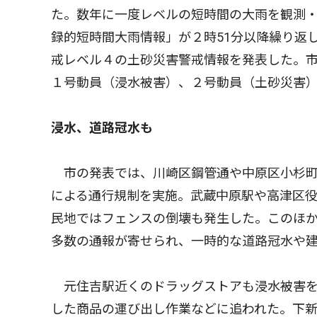
た。数年に一度レベルの短時間の大雨を観測
録的短時間大雨情報」が２時51分以降繰り返
戒レベル４の土砂災害警戒情報を発表した。
１号動員（浸水被害）、２号動員（土砂災害
浸水、道路冠水も
市の発表では、川崎区鋼管通や中原区小杉町
による通行規制を実施。武蔵中原駅や高津区
民地ではフェンスの倒壊も発生した。このほ
多数の通報が寄せられ、一時的な道路冠水や
元住吉駅近くのドラッグストアも浸水被害を
した商品の運び出し作業などに追われた。下