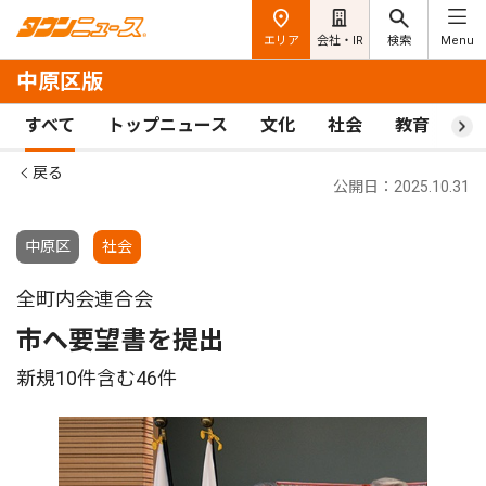
エリア
会社・IR
検索
Menu
中原区版
すべて
トップニュース
文化
社会
教育
ス
戻る
公開日：2025.10.31
中原区
社会
全町内会連合会
市へ要望書を提出
新規10件含む46件