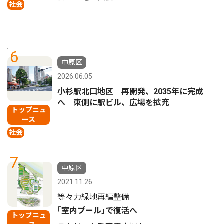
社会
6
中原区
2026.06.05
小杉駅北口地区 再開発、2035年に完成
へ 東側に駅ビル、広場を拡充
トップニュ
ース
社会
7
中原区
2021.11.26
等々力緑地再編整備
｢室内プール｣で復活へ
トップニュ