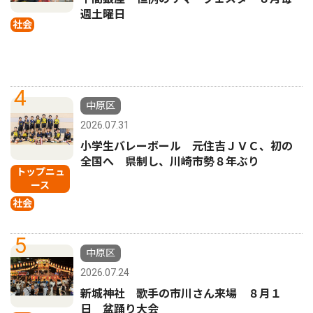
週土曜日
社会
4
中原区
2026.07.31
小学生バレーボール 元住吉ＪＶＣ、初の
全国へ 県制し、川崎市勢８年ぶり
トップニュ
ース
社会
5
中原区
2026.07.24
新城神社 歌手の市川さん来場 ８月１
日 盆踊り大会