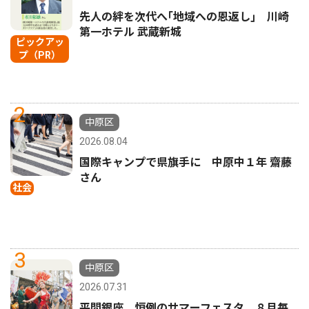
先人の絆を次代へ｢地域への恩返し｣ 川崎
第一ホテル 武蔵新城
ピックアッ
プ（PR）
2
中原区
2026.08.04
国際キャンプで県旗手に 中原中１年 齋藤
さん
社会
3
中原区
2026.07.31
平間銀座 恒例のサマーフェスタ ８月毎