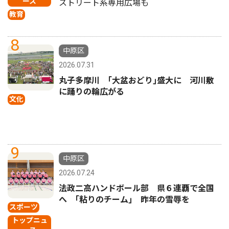
ース
ストリート系専用広場も
教育
8
中原区
2026.07.31
丸子多摩川 ｢大盆おどり｣盛大に 河川敷
に踊りの輪広がる
文化
9
中原区
2026.07.24
法政二高ハンドボール部 県６連覇で全国
へ ｢粘りのチーム｣ 昨年の雪辱を
スポーツ
トップニュ