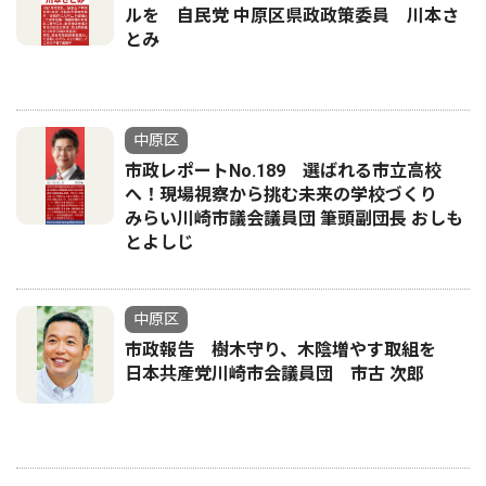
ルを 自民党 中原区県政政策委員 川本さ
とみ
中原区
市政レポートNo.189 選ばれる市立高校
へ！現場視察から挑む未来の学校づくり
みらい川崎市議会議員団 筆頭副団長 おしも
とよしじ
中原区
市政報告 樹木守り、木陰増やす取組を
日本共産党川崎市会議員団 市古 次郎