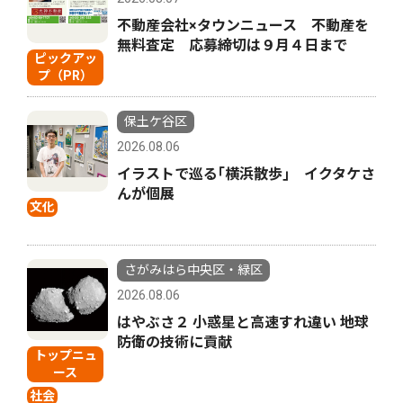
不動産会社×タウンニュース 不動産を
無料査定 応募締切は９月４日まで
ピックアッ
プ（PR）
保土ケ谷区
2026.08.06
イラストで巡る｢横浜散歩｣ イクタケさ
んが個展
文化
さがみはら中央区・緑区
2026.08.06
はやぶさ２ 小惑星と高速すれ違い 地球
防衛の技術に貢献
トップニュ
ース
社会