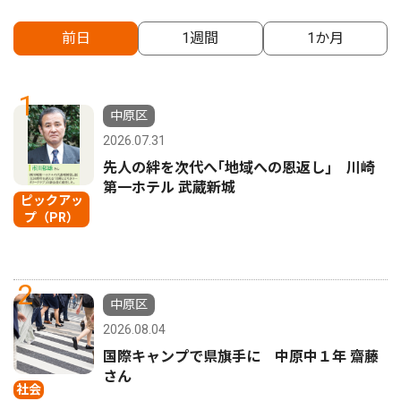
前日
1週間
1か月
1
中原区
2026.07.31
先人の絆を次代へ｢地域への恩返し｣ 川崎
第一ホテル 武蔵新城
ピックアッ
プ（PR）
2
中原区
2026.08.04
国際キャンプで県旗手に 中原中１年 齋藤
さん
社会