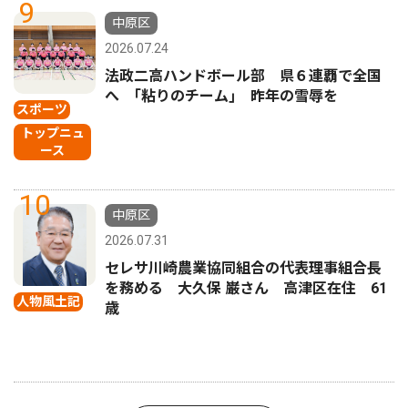
9
中原区
2026.07.24
法政二高ハンドボール部 県６連覇で全国
へ ｢粘りのチーム｣ 昨年の雪辱を
スポーツ
トップニュ
ース
10
中原区
2026.07.31
セレサ川崎農業協同組合の代表理事組合長
を務める 大久保 巌さん 高津区在住 61
人物風土記
歳