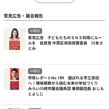
意見広告・議会報告
中原区
意見広告 子どもたちのＳＮＳ利用にルー
ルを 自民党 中原区県政政策委員 川本さ
とみ
中原区
市政レポートNo.189 選ばれる市立高校
へ！現場視察から挑む未来の学校づくり
みらい川崎市議会議員団 筆頭副団長 おしも
とよしじ