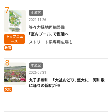
7
中原区
2021.11.26
等々力緑地再編整備
｢室内プール｣で復活へ
トップニュ
ース
ストリート系専用広場も
教育
8
中原区
2026.07.31
丸子多摩川 ｢大盆おどり｣盛大に 河川敷
に踊りの輪広がる
文化