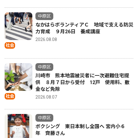
中原区
なかはらボランティアＣ 地域で支える防災
力育成 ９月26日 養成講座
2026.08.08
社会
中原区
川崎市 熊本地震被災者に一次避難住宅提
供 ８月７日から受付 12戸 使用料、敷
金など免除
社会
2026.08.07
中原区
ボクシング 東日本制し全国へ 宮内小６
年 齊藤さん