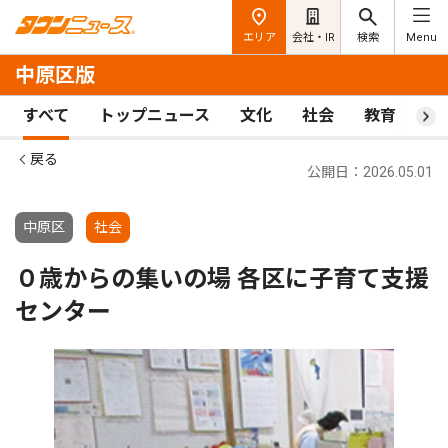
エリア
会社・IR
検索
Menu
中原区版
すべて
トップニュース
文化
社会
教育
ス
戻る
公開日：2026.05.01
中原区
社会
０歳からの集いの場 各区に子育て支援
センター