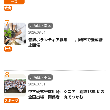
ース
教育
7
川崎区・幸区
2026.08.04
音訳ボランティア募集 川崎市で養成講
座開催
社会
8
川崎区・幸区
2026.07.31
中学硬式野球川崎西シニア 創設18年 初の
全国出場 関係者一丸でつかむ
スポーツ