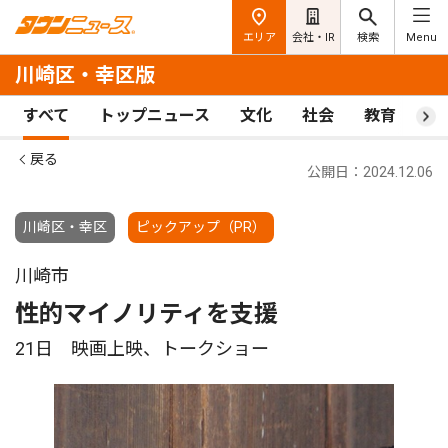
エリア
会社・IR
検索
Menu
川崎区・幸区版
すべて
トップニュース
文化
社会
教育
ス
戻る
公開日：2024.12.06
川崎区・幸区
ピックアップ（PR）
川崎市
性的マイノリティを支援
21日 映画上映、トークショー