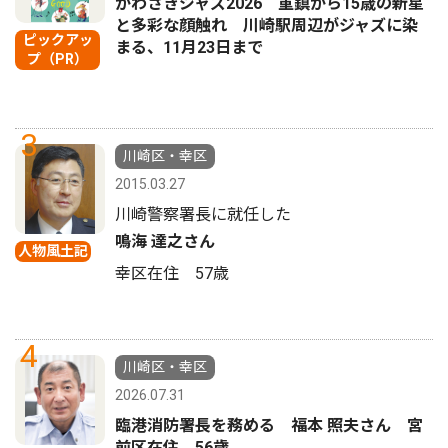
かわさきジャズ2026 重鎮から15歳の新星
と多彩な顔触れ 川崎駅周辺がジャズに染
ピックアッ
まる、11月23日まで
プ（PR）
3
川崎区・幸区
2015.03.27
川崎警察署長に就任した
鳴海 達之さん
人物風土記
幸区在住 57歳
4
川崎区・幸区
2026.07.31
臨港消防署長を務める 福本 照夫さん 宮
前区在住 56歳