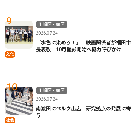
9
川崎区・幸区
2026.07.24
『水色に染めろ！』 映画関係者が福田市
長表敬 10月撮影開始へ協力呼びかけ
文化
10
川崎区・幸区
2026.07.24
南渡田にベルク出店 研究拠点の発展に寄
与
社会