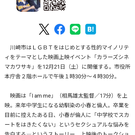
川崎市はＬＧＢＴをはじめとする性的マイノリテ
ィをテーマとした映画上映イベント「カラーズシネ
マカワサキ」を12月21日（土）に開催する。市役所
本庁舎２階ホールで午後１時30分〜４時30分。
映画は「I am me」（相馬雄太監督／17分）を上
映。来年中学生になる幼馴染の小春と倫人。卒業を
目前に控えたある日、小春が倫人に「中学校でスカ
ートをはきたくない」というセクシュアルな悩みを
告白する―というストーリー。上映後のトークショ