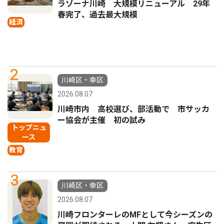
ラゾーナ川崎 大規模リニューアル 29年
春完了、過去最大規模
経済
2
川崎区・幸区
2026.08.07
川崎市内 高校選び、部活動で 市サッカ
ー協会が主催 初の試み
トップニュ
ース
教育
3
川崎区・幸区
2026.08.07
川崎フロンターレのMFとして今シーズンの