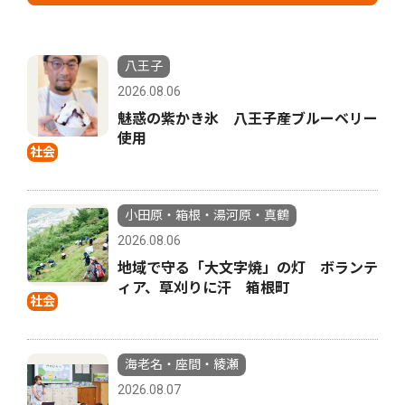
八王子
2026.08.06
魅惑の紫かき氷 八王子産ブルーベリー
使用
社会
小田原・箱根・湯河原・真鶴
2026.08.06
地域で守る「大文字焼」の灯 ボランテ
ィア、草刈りに汗 箱根町
社会
海老名・座間・綾瀬
2026.08.07