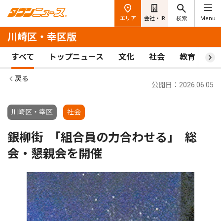
エリア
会社・IR
検索
Menu
川崎区・幸区版
すべて
トップニュース
文化
社会
教育
ス
戻る
公開日：2026.06.05
川崎区・幸区
社会
銀柳街 ｢組合員の力合わせる｣ 総
会・懇親会を開催