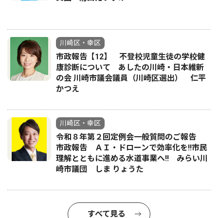
川崎区・幸区
市政報告【12】 不登校児童生徒の学校健
康診断について あしたの川崎・日本維新
の会 川崎市議会議員（川崎区選出） 仁平
かつえ
川崎区・幸区
令和８年第２回定例会一般質問のご報告
市政報告 ＡＩ・ドローンで効率化を!!市民
理解とともに進める水道事業へ!! みらい川
崎市議団 しま りょうた
すべて見る