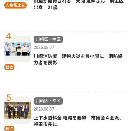
飛躍が期待される 大関 友翔さん 麻生区
人物風土記
出身 21歳
4
川崎区・幸区
2026.08.07
川崎消防署 建物火災を最小限に 消防協
力者を表彰
社会
5
川崎区・幸区
2026.08.07
上下水道料金 軽減を要望 市議会４会派、
福田市長に
政治