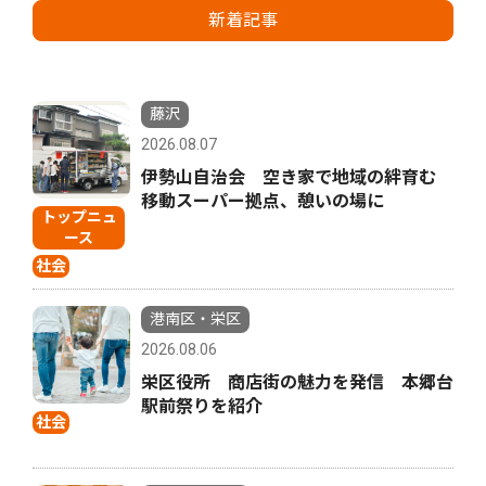
新着記事
藤沢
2026.08.07
伊勢山自治会 空き家で地域の絆育む
移動スーパー拠点、憩いの場に
トップニュ
ース
社会
港南区・栄区
2026.08.06
栄区役所 商店街の魅力を発信 本郷台
駅前祭りを紹介
社会