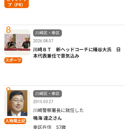
プ（PR）
8
川崎区・幸区
2026.08.07
川崎ＢＴ 新ヘッドコーチに桶谷大氏 日
本代表兼任で意気込み
スポーツ
9
川崎区・幸区
2015.03.27
川崎警察署長に就任した
鳴海 達之さん
人物風土記
幸区在住 57歳