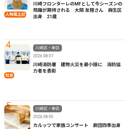
川崎フロンターレのMFとして今シーズンの
飛躍が期待される 大関 友翔さん 麻生区
人物風土記
出身 21歳
4
川崎区・幸区
2026.08.07
川崎消防署 建物火災を最小限に 消防協
力者を表彰
社会
5
川崎区・幸区
2026.08.05
カルッツで家族コンサート 劇団四季出身