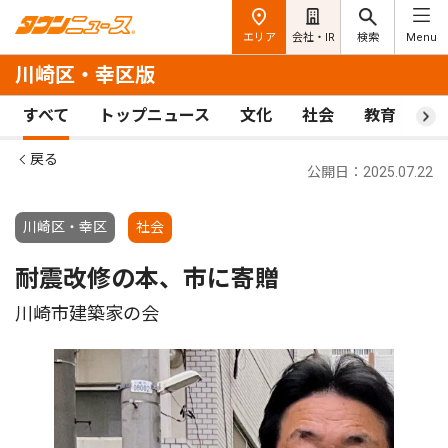
エリア
会社・IR
検索
Menu
川崎区・幸区版
すべて
トップニュース
文化
社会
教育
ス
戻る
公開日：2025.07.22
川崎区・幸区
社会
耐震改修の本、市に寄贈
川崎市建築家の会