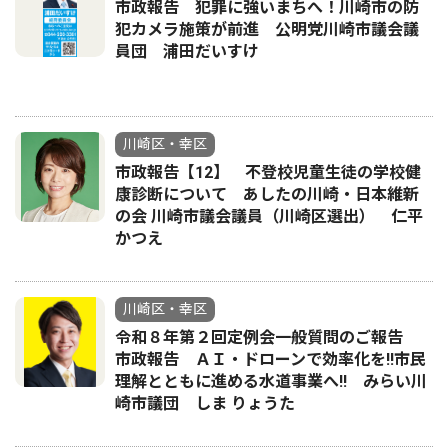
市政報告 犯罪に強いまちへ！川崎市の防
犯カメラ施策が前進 公明党川崎市議会議
員団 浦田だいすけ
川崎区・幸区
市政報告【12】 不登校児童生徒の学校健
康診断について あしたの川崎・日本維新
の会 川崎市議会議員（川崎区選出） 仁平
かつえ
川崎区・幸区
令和８年第２回定例会一般質問のご報告
市政報告 ＡＩ・ドローンで効率化を!!市民
理解とともに進める水道事業へ!! みらい川
崎市議団 しま りょうた