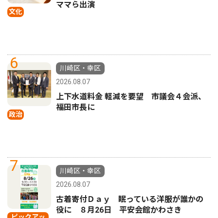
ママら出演
文化
6
川崎区・幸区
2026.08.07
上下水道料金 軽減を要望 市議会４会派、
福田市長に
政治
7
川崎区・幸区
2026.08.07
古着寄付Ｄａｙ 眠っている洋服が誰かの
役に ８月26日 平安会館かわさき
ピックアッ