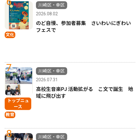
6
川崎区・幸区
2026.08.02
のど自慢、参加者募集 さいわいにぎわい
フェスで
文化
7
川崎区・幸区
2026.07.31
高校生音楽PJ 活動拡がる こ文で誕生 地
域に飛び出す
トップニュ
ース
教育
8
川崎区・幸区