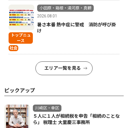
小田原・箱根・湯河原・真鶴
2026.08.01
暑さ本番 熱中症に警戒 消防が呼び掛
け
トップニュ
ース
社会
エリア一覧を見る
ピックアップ
川崎区・幸区
５人に１人が相続税を申告「相続のことな
ら」 税理士 大里慶三事務所