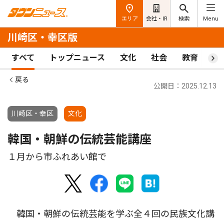
エリア
会社・IR
検索
Menu
川崎区・幸区版
すべて
トップニュース
文化
社会
教育
ス
戻る
公開日：2025.12.13
川崎区・幸区
文化
韓国・朝鮮の伝統芸能講座
１月から市ふれあい館で
韓国・朝鮮の伝統芸能を学ぶ全４回の民族文化講