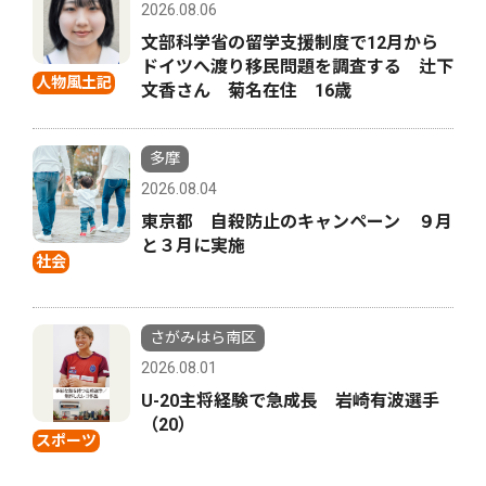
2026.08.06
文部科学省の留学支援制度で12月から
ドイツへ渡り移民問題を調査する 辻下
人物風土記
文香さん 菊名在住 16歳
多摩
2026.08.04
東京都 自殺防止のキャンペーン ９月
と３月に実施
社会
さがみはら南区
2026.08.01
U-20主将経験で急成長 岩崎有波選手
（20）
スポーツ