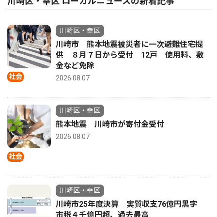
川崎区・幸区 ローカルニュースの新着記事
川崎区・幸区
川崎市 熊本地震被災者に一次避難住宅提
供 ８月７日から受付 12戸 使用料、敷
金など免除
社会
2026.08.07
川崎区・幸区
熊本地震 川崎市が寄付金受付
2026.08.07
社会
川崎区・幸区
川崎市25年度決算 実質収支76億円黒字
市税４千億円超、過去最高