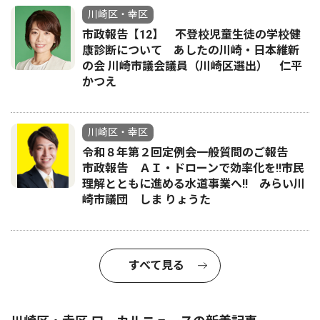
川崎区・幸区
市政報告【12】 不登校児童生徒の学校健
康診断について あしたの川崎・日本維新
の会 川崎市議会議員（川崎区選出） 仁平
かつえ
川崎区・幸区
令和８年第２回定例会一般質問のご報告
市政報告 ＡＩ・ドローンで効率化を!!市民
理解とともに進める水道事業へ!! みらい川
崎市議団 しま りょうた
すべて見る