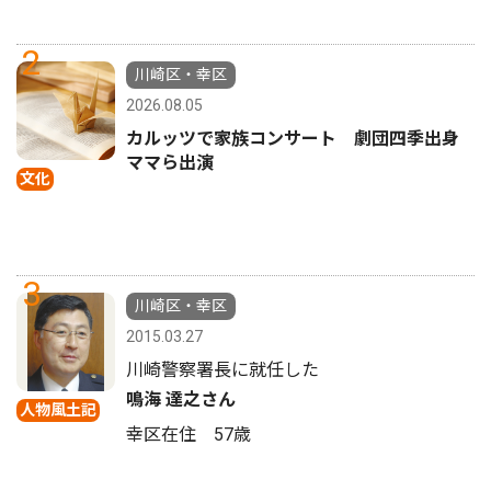
2
川崎区・幸区
2026.08.05
カルッツで家族コンサート 劇団四季出身
ママら出演
文化
3
川崎区・幸区
2015.03.27
川崎警察署長に就任した
鳴海 達之さん
人物風土記
幸区在住 57歳