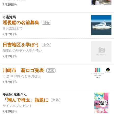
7月29日号
市港湾局
巡視船の名前募集
社会
８月22日まで
7月29日号
日吉地区を学ぼう
文化
加瀬山の歴史や大型かるた
7月29日号
川崎市 新ロゴ発表
文化
市政100周年などを見据え
7月29日号
漫画家 魔夜さん
「翔んで埼玉」話題に
文化
サイン本プレゼント
7月29日号