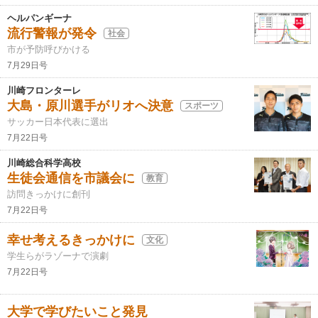
ヘルパンギーナ
流行警報が発令
社会
市が予防呼びかける
7月29日号
川崎フロンターレ
大島・原川選手がリオへ決意
スポーツ
サッカー日本代表に選出
7月22日号
川崎総合科学高校
生徒会通信を市議会に
教育
訪問きっかけに創刊
7月22日号
幸せ考えるきっかけに
文化
学生らがラゾーナで演劇
7月22日号
大学で学びたいこと発見