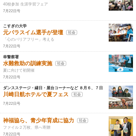
40校参加 生涯学習フェア
7月22日号
こすぎの大学
元パラスイム選手が登壇
社会
「心のバリアフリー」考える
7月22日号
幸警察署
水難救助の訓練実施
社会
夏に向けて初開催
7月22日号
ダンスステージ・縁日・屋台コーナーなど ８月６、７日
川崎日航ホテルで夏フェス
社会
7月22日号
神福協ら、青少年育成に協力
社会
ファイル２万枚、県へ寄贈
7月22日号