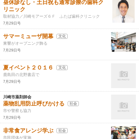
昼休診なし・土日祝も通常診療の歯科ク
リニック
取材協力／川崎モアーズ６Ｆ ふたば歯科クリニック
7月29日号
サマーミューザ開幕
文化
東響がオープニング飾る
7月29日号
夏イベント２０１６
文化
鹿島田の北野書店で
7月29日号
川崎市薬剤師会
薬物乱用防止呼びかける
社会
市や警察も協力
7月29日号
非常食アレンジ学ぶ
社会
市民団体が実施