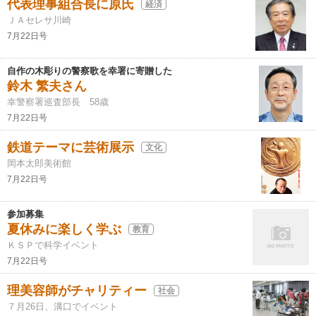
代表理事組合長に原氏
経済
ＪＡセレサ川崎
7月22日号
自作の木彫りの警察歌を幸署に寄贈した
鈴木 繁夫さん
幸警察署巡査部長 58歳
7月22日号
鉄道テーマに芸術展示
文化
岡本太郎美術館
7月22日号
参加募集
夏休みに楽しく学ぶ
教育
ＫＳＰで科学イベント
7月22日号
理美容師がチャリティー
社会
７月26日、溝口でイベント