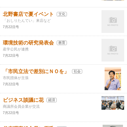
北野書店で夏イベント
文化
「おしりたんてい」来店など
7月22日号
環境技術の研究発表会
教育
産学公民が連携
7月22日号
「市民立法で差別にＮＯを」
社会
市民団体が主張
7月22日号
ビジネス談議に花
経済
商議所会員企業が交流
7月22日号