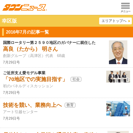
メニュ
幸区版
エリアトップへ
ー
2016年7月の記事一覧
国際ロータリー第２５９０地区のガバナーに就任した
高良（たから） 明さん
創新グループ（高津区）代表 68歳
7月29日号
ご近所支え愛モデル事業
「70地区での実施目指す」
社会
初のパネルディスカッション
7月29日号
技術を競い、業務向上へ
教育
アート引越センター
7月29日号