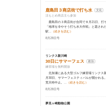
鹿島田３商店街で打ち水
文化
涼もとめ商店主ら参加
鹿島田の３商店街が合同で８月21日、打
「地球を冷やそう打ち水大作戦」と題され
駅...
（続きを読む）
8月28日号
リンクス新川崎
30日にサマーフェス
政治
練習場を無料開放
北加瀬にある大型ゴルフ練習場リンクス新
月30日、サマーフェスティバルが開かれる
荒天時中止。...
（続きを読む）
8月28日号
夢見ヶ崎動物公園