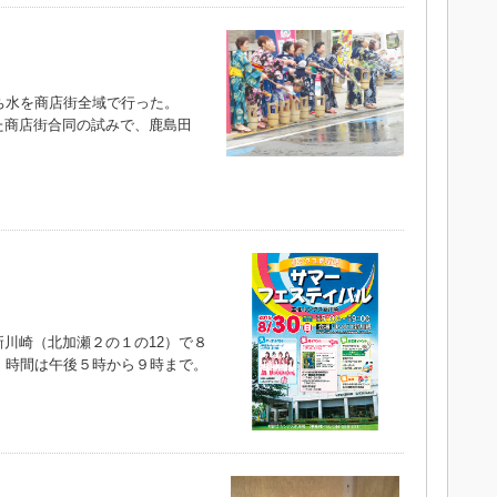
ち水を商店街全域で行った。
た商店街合同の試みで、鹿島田
川崎（北加瀬２の１の12）で８
。時間は午後５時から９時まで。