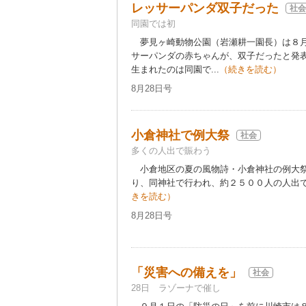
レッサーパンダ双子だった
社会
同園では初
夢見ヶ崎動物公園（岩瀬耕一園長）は８月1
サーパンダの赤ちゃんが、双子だったと発
生まれたのは同園で...
（続きを読む）
8月28日号
小倉神社で例大祭
社会
多くの人出で賑わう
小倉地区の夏の風物詩・小倉神社の例大祭が
り、同神社で行われ、約２５００人の人出で賑
きを読む）
8月28日号
「災害への備えを」
社会
28日 ラゾーナで催し