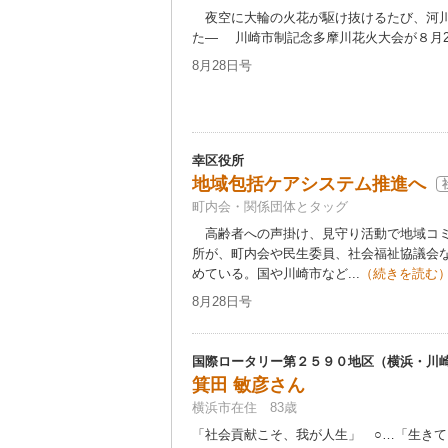
夜空に大輪の火花が駆け抜けるたび、河川
た― 川崎市制記念多摩川花火大会が８月22
8月28日号
幸区役所
地域包括ケアシステム推進へ
町内会・関係団体とタッグ
高齢者への声掛け、見守り活動で地域コミ
所が、町内会や民生委員、社会福祉協議会
めている。国や川崎市など...
（続きを読む
8月28日号
国際ロータリー第２５９０地区（横浜・川
箕田 敏彦さん
横浜市在住 83歳
「社会貢献こそ、我が人生」 ○…「生き