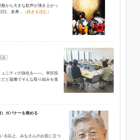
敷から大きな歓声が沸き上がっ
日、多摩...
（続きを読む）
社会
ュニティの強化を――。幸区役
などと協働でそんな取り組みを進
）
崎）ガバナーを務める
ている以上、みなさんのお役に立つ