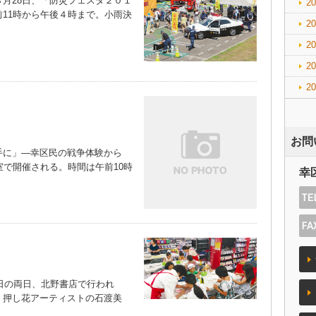
月28日、「防災フェスタ２０１
2
11時から午後４時まで。小雨決
2
2
2
2
お問
に」―幸区民の戦争体験から
室で開催される。時間は午前10時
幸
日の両日、北野書店で行われ
。押し花アーティストの石渡美