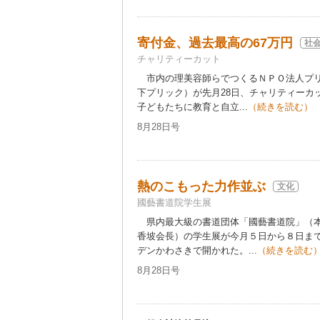
寄付金、過去最高の67万円
社
チャリティーカット
市内の理美容師らでつくるＮＰＯ法人プリ
下プリック）が先月28日、チャリティーカ
子どもたちに教育と自立...
（続きを読む）
8月28日号
熱のこもった力作並ぶ
文化
國藝書道院学生展
県内最大級の書道団体「國藝書道院」（本
香坡会長）の学生展が今月５日から８日ま
デンかわさきで開かれた。...
（続きを読む
8月28日号