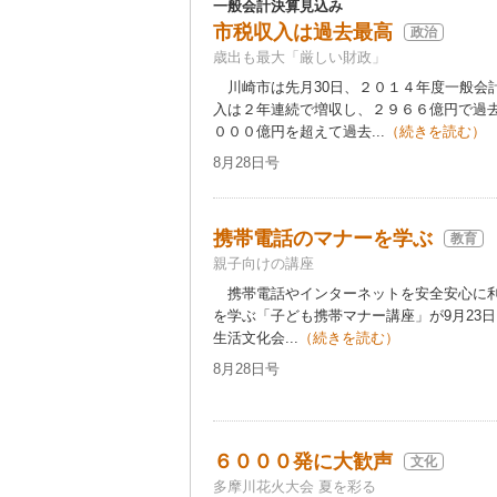
一般会計決算見込み
市税収入は過去最高
政治
歳出も最大「厳しい財政」
川崎市は先月30日、２０１４年度一般会
入は２年連続で増収し、２９６６億円で過
０００億円を超えて過去...
（続きを読む）
8月28日号
携帯電話のマナーを学ぶ
教育
親子向けの講座
携帯電話やインターネットを安全安心に利
を学ぶ「子ども携帯マナー講座」が9月23
生活文化会...
（続きを読む）
8月28日号
６０００発に大歓声
文化
多摩川花火大会 夏を彩る