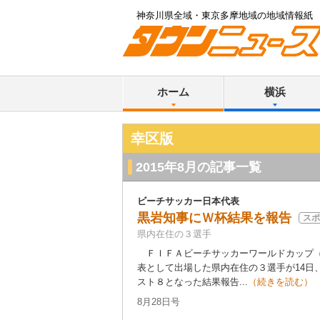
神奈川県全域・東京多摩地域の地域情報紙
ホーム
横浜
幸区版
2015年8月の記事一覧
ビーチサッカー日本代表
黒岩知事にＷ杯結果を報告
スポ
県内在住の３選手
ＦＩＦＡビーチサッカーワールドカップ（
表として出場した県内在住の３選手が14日
スト８となった結果報告...
（続きを読む）
8月28日号