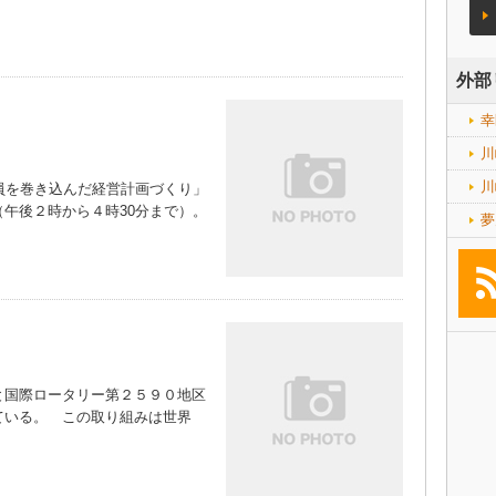
外部
幸
川
川
員を巻き込んだ経営計画づくり」
午後２時から４時30分まで）。
夢
国際ロータリー第２５９０地区
ている。 この取り組みは世界