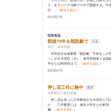
９月１日の「防災の日」を前に川崎市は８
５」をラゾーナ川崎プラザで開催する。午前
行。...
（続きを読む）
8月28日号
区民有志
戦後70年を朗読劇で
社会
30日、幸市民館
市民自主企画事業『朗読劇「平和をこの手
―』が８月30日（日）、幸市民館第１会議
半から11時50分まで...
（続きを読む）
8月28日号
押し花工作に熱中
教育
北野書店で教室実施
押し花を使った工作教室が８月20日と21
た。 工作教室には、地元小学生らが参加
彌...
（続きを読む）