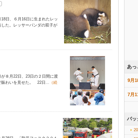
8日、６月16日に生まれたレッ
表した。レッサーパンダの双子が
あっ
８月22日、23日の２日間に渡
9月1
わいを見せた。 22日...
（続
7月1
バッ
2