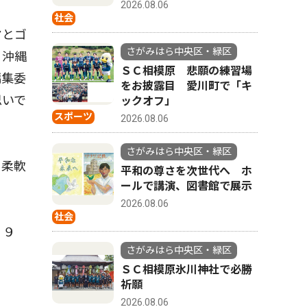
2026.08.06
社会
ヤとゴ
さがみはら中央区・緑区
、沖縄
ＳＣ相模原 悲願の練習場
編集委
をお披露目 愛川町で「キ
思いで
ックオフ」
スポーツ
2026.08.06
さがみはら中央区・緑区
、柔軟
平和の尊さを次世代へ ホ
ールで講演、図書館で展示
2026.08.06
社会
０９
さがみはら中央区・緑区
ＳＣ相模原氷川神社で必勝
祈願
2026.08.06