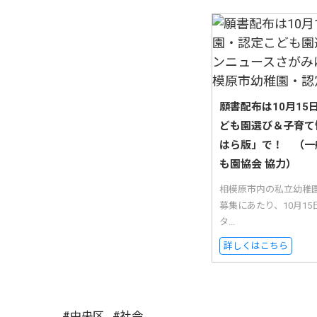
願書配布は10月1
ども園選び＆子育て
はら版」で！ （一
も園協会 協力）
相模原市内の私立幼稚
募集にあたり、10月1
タ...
詳しくはこちら
#中央区
#社会