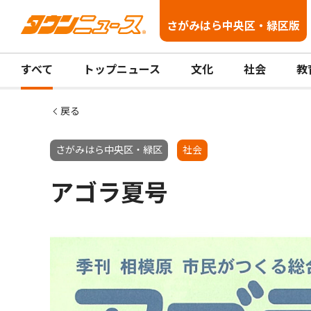
さがみはら中央区・緑区版
すべて
トップニュース
文化
社会
教
戻る
さがみはら中央区・緑区
社会
アゴラ夏号