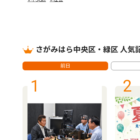
さがみはら中央区・緑区 人気
前日
1
2