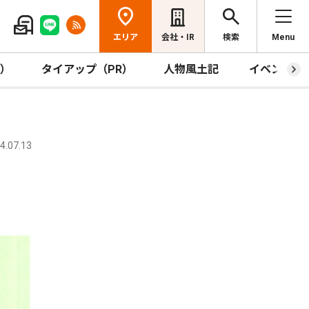
エリア
会社・IR
検索
Menu
R）
タイアップ（PR）
人物風土記
イベント
.07.13