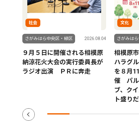
社会
文化
6.07.30
さがみはら中央区・緑区
2026.08.04
さがみはら
出の
９月５日に開催される相模原
相模原市
学時
納涼花火大会の実行委員長が
ハラグル
を与え
ラジオ出演 ＰＲに奔走
を８月1
催 パル
ブ、クイ
ト盛りだ