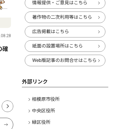
情報提供・ご意見はこちら
著作物の二次利用等はこちら
スポーツ
ピックアッ
広告掲載はこちら
.08.28
さがみはら中央区・緑区
2026.08.01
さがみはら
紙面の設置場所はこちら
の確
「一番は、皆に楽しんでもら
晃友相模
うこと」 SC相模原応援団体
館内覧会
Web版記事のお問合せはこちら
R.O.O.T.S コールリーダー
小澤仁院
小林航太郎さん（24／南区在
外部リンク
住）
相模原市役所
中央区役所
緑区役所