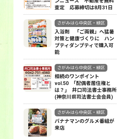
ンニュース 不動産を無料
査定 応募締切は8月31日
さがみはら中央区・緑区
入浴剤 「ご両親」へ猛暑
対策と健康づくりに ハン
プティダンプティで購入可
能
さがみはら中央区・緑区
相続のワンポイント
vol.50 ｢配偶者居住権と
は？｣ 井口司法書士事務所
(神奈川県司法書士会会員)
さがみはら中央区・緑区
バナナマンのグルメ番組が
来店