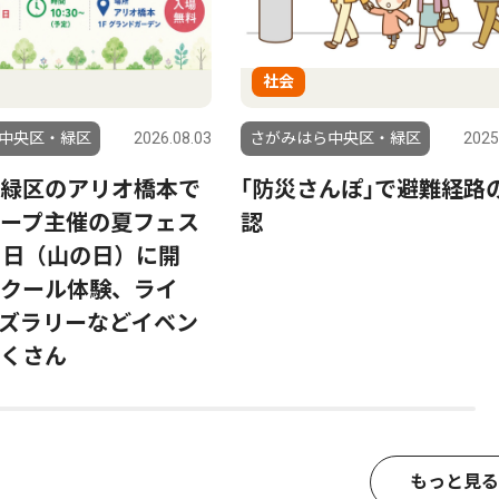
社会
中央区・緑区
2026.08.03
さがみはら中央区・緑区
2025
緑区のアリオ橋本で
｢防災さんぽ｣で避難経路
ープ主催の夏フェス
認
1日（山の日）に開
クール体験、ライ
ズラリーなどイベン
くさん
もっと見る