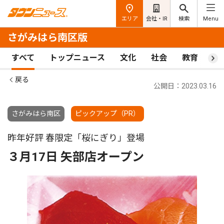
エリア
会社・IR
検索
Menu
さがみはら南区版
すべて
トップニュース
文化
社会
教育
ス
戻る
公開日：2023.03.16
さがみはら南区
ピックアップ（PR）
昨年好評 春限定「桜にぎり」登場
３月17日 矢部店オープン