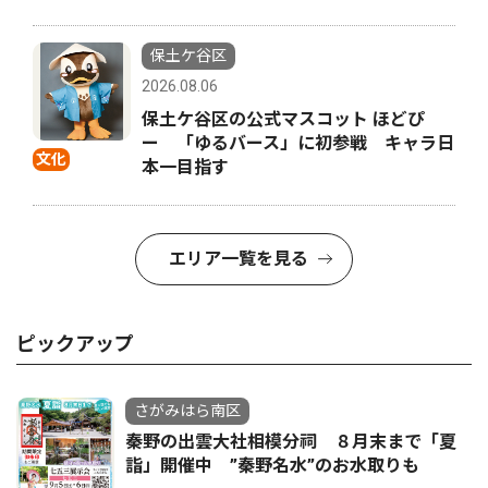
保土ケ谷区
2026.08.06
保土ケ谷区の公式マスコット ほどぴ
ー 「ゆるバース」に初参戦 キャラ日
文化
本一目指す
エリア一覧を見る
ピックアップ
さがみはら南区
秦野の出雲大社相模分祠 ８月末まで「夏
詣」開催中 ”秦野名水”のお水取りも