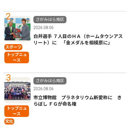
2
さがみはら南区
2026.08.06
白井選手 ７人目のＨＡ（ホームタウンアス
リート）に 「金メダルを相模原に」
スポーツ
トップニュ
ース
3
さがみはら南区
2026.08.06
市立博物館 プラネタリウム新愛称に き
らぼし ＦＧが命名権
トップニュ
ース
文化