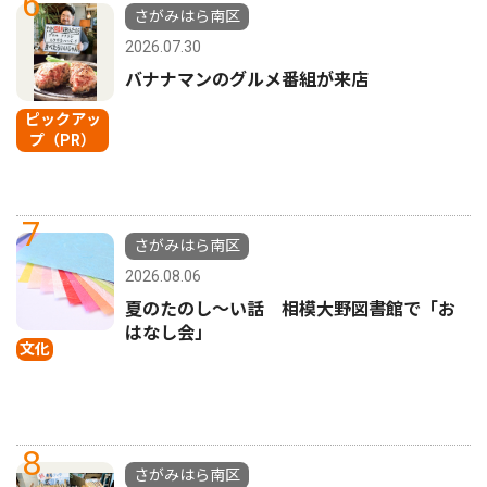
6
さがみはら南区
2026.07.30
バナナマンのグルメ番組が来店
ピックアッ
プ（PR）
7
さがみはら南区
2026.08.06
夏のたのし〜い話 相模大野図書館で「お
はなし会」
文化
8
さがみはら南区