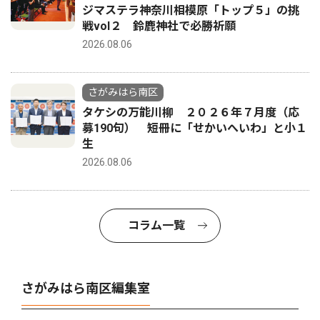
ジマステラ神奈川相模原「トップ５」の挑
戦vol２ 鈴鹿神社で必勝祈願
2026.08.06
さがみはら南区
タケシの万能川柳 ２０２６年７月度（応
募190句） 短冊に「せかいへいわ」と小１
生
2026.08.06
コラム一覧
さがみはら南区編集室