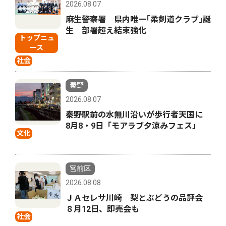
2026.08.07
麻生警察署 県内唯一｢柔剣道クラブ｣誕
生 部署超え結束強化
トップニュ
ース
社会
秦野
2026.08.07
秦野駅前の水無川沿いが歩行者天国に
8月8・9日「モアラブ夕涼みフェス」
文化
宮前区
2026.08.08
ＪＡセレサ川崎 梨とぶどうの品評会
８月12日、即売会も
社会