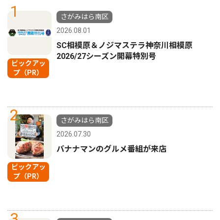
1
さがみはら南区
2026.08.01
SC相模原＆ノジマステラ神奈川相模原
2026/27シーズン開幕特別号
ピックアッ
プ（PR）
2
さがみはら南区
2026.07.30
バナナマンのグルメ番組が来店
ピックアッ
プ（PR）
3