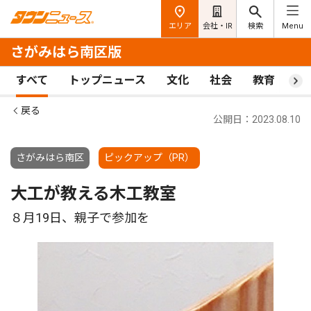
エリア
会社・IR
検索
Menu
さがみはら南区版
すべて
トップニュース
文化
社会
教育
ス
戻る
公開日：2023.08.10
さがみはら南区
ピックアップ（PR）
大工が教える木工教室
８月19日、親子で参加を