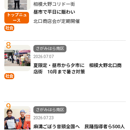
相模大野コリドー街
昼市で平日に賑わい
トップニュ
ース
北口商店会が定期開催
社会
8
さがみはら南区
2026.07.07
夏限定・昼市から夕市に 相模大野北口商
店街 10月まで暑さ対策
社会
9
さがみはら南区
2026.07.23
麻溝ごぼう音頭全国へ 民踊指導者ら500人