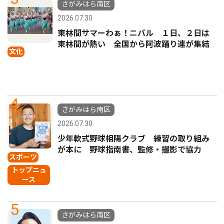
さがみはら南区
2026.07.30
東林間サマーわぁ！ニバル １日、２日は
東林間が熱い 全国から阿波踊り連が集結
文化
4
さがみはら南区
2026.07.30
少年軟式野球相陽クラブ 練習の取り組み
が本に 野球指南書、監修・撮影で協力
スポーツ
トップニュ
ース
5
さがみはら南区