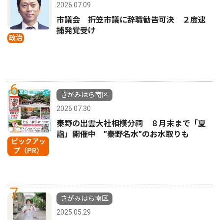
2026.07.09
市議会 折笠市議に辞職勧告可決 ２度逮
捕発覚受け
政治
6
さがみはら南区
2026.07.30
秦野の出雲大社相模分祠 ８月末まで「夏
詣」開催中 ”秦野名水”のお水取りも
ピックアッ
プ（PR）
7
さがみはら南区
2025.05.29