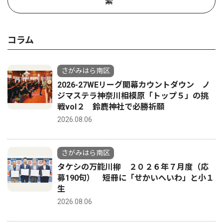
索
コラム
さがみはら南区
2026-27WEリーグ開幕カウントダウン ノ
ジマステラ神奈川相模原「トップ５」の挑
戦vol２ 鈴鹿神社で必勝祈願
2026.08.06
さがみはら南区
タケシの万能川柳 ２０２６年７月度（応
募190句） 短冊に「せかいへいわ」と小１
生
2026.08.06