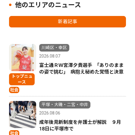
他のエリアのニュース
新着記事
川崎区・幸区
2026.08.07
富士通ＲＷ宮澤夕貴選手 ｢ありのまま
の姿で挑む｣ 病抱え秘めた覚悟と決意
トップニュ
ース
社会
平塚・大磯・二宮・中井
2026.08.06
成年後見新制度を弁護士が解説 ９月
18日に平塚市で
社会