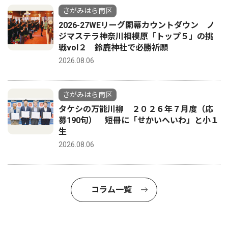
さがみはら南区
2026-27WEリーグ開幕カウントダウン ノ
ジマステラ神奈川相模原「トップ５」の挑
戦vol２ 鈴鹿神社で必勝祈願
2026.08.06
さがみはら南区
タケシの万能川柳 ２０２６年７月度（応
募190句） 短冊に「せかいへいわ」と小１
生
2026.08.06
コラム一覧