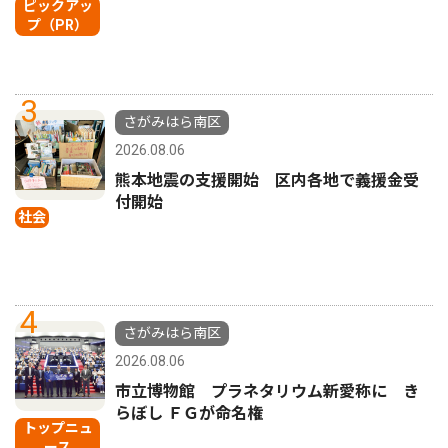
ピックアッ
プ（PR）
3
さがみはら南区
2026.08.06
熊本地震の支援開始 区内各地で義援金受
付開始
社会
4
さがみはら南区
2026.08.06
市立博物館 プラネタリウム新愛称に き
らぼし ＦＧが命名権
トップニュ
ース