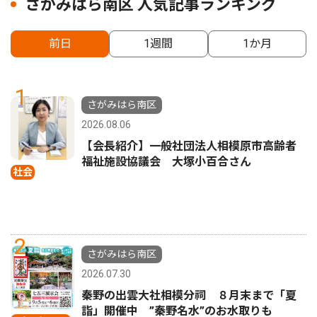
さがみはら南区 人気記事ランキング
前日
1週間
1か月
1
さがみはら南区
2026.08.06
【会長紹介】一般社団法人相模原市高齢者
福祉施設協議会 大塚小百合さん
社会
2
さがみはら南区
2026.07.30
秦野の出雲大社相模分祠 ８月末まで「夏
詣」開催中 ”秦野名水”のお水取りも