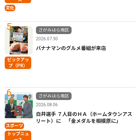
文化
5
さがみはら南区
2026.07.30
バナナマンのグルメ番組が来店
ピックアッ
プ（PR）
6
さがみはら南区
2026.08.06
白井選手 ７人目のＨＡ（ホームタウンアス
リート）に 「金メダルを相模原に」
スポーツ
トップニュ
ース