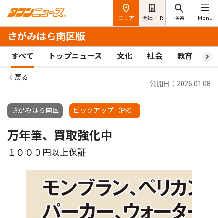
エリア
会社・IR
検索
Menu
さがみはら南区版
すべて
トップニュース
文化
社会
教育
ス
戻る
公開日：2026.01.08
さがみはら南区
ピックアップ（PR）
万年筆、買取強化中
１０００円以上保証