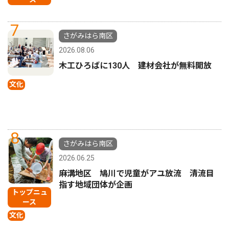
7
さがみはら南区
2026.08.06
木工ひろばに130人 建材会社が無料開放
文化
8
さがみはら南区
2026.06.25
麻溝地区 鳩川で児童がアユ放流 清流目
指す地域団体が企画
トップニュ
ース
文化