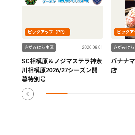
ピックアップ（PR）
ピックア
5.05.29
さがみはら南区
2026.08.01
さがみはら
SC相模原＆ノジマステラ神奈
バナナマ
川相模原2026/27シーズン開
店
幕特別号