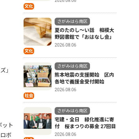
2026.08.06
文化
さがみはら南区
夏のたのし〜い話 相模大
野図書館で「おはなし会」
2026.08.06
文化
さがみはら南区
ーズ」
熊本地震の支援開始 区内
各地で義援金受付開始
2026.08.06
社会
さがみはら南区
宅建・全日 緑化推進に寄
ボット
付 桜まつりの募金 27回目
のロボ
2026.08.06