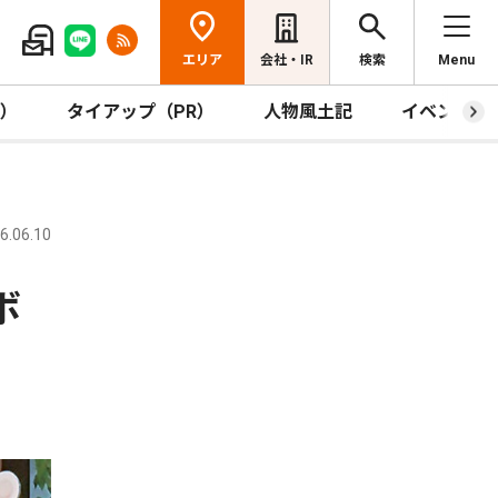
エリア
会社・IR
検索
Menu
R）
タイアップ（PR）
人物風土記
イベント
.06.10
ボ