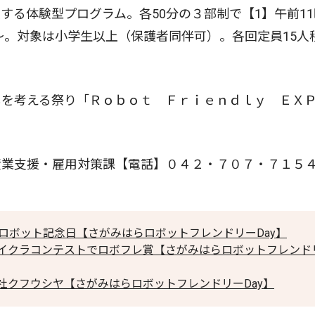
る体験型プログラム。各50分の３部制で【1】午前11
〜。対象は小学生以上（保護者同伴可）。各回定員15人
を考える祭り「Ｒｏｂｏｔ Ｆｒｉｅｎｄｌｙ Ｅ
業支援・雇用対策課【電話】０４２・７０７・７１５
ロボット記念日【さがみはらロボットフレンドリーDay】
イクラコンテストでロボフレ賞【さがみはらロボットフレンド
社クフウシヤ【さがみはらロボットフレンドリーDay】