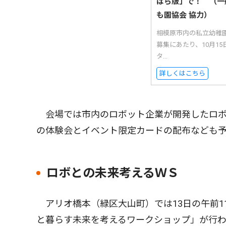
はら版」で！ （一
も園協会 協力）
相模原市内の私立幼稚
募集にあたり、10月1
タ...
詳しくはこちら
会場では市内のロボット企業が開発したロボ
の体験会とイベント限定カードの配布なども
ロボとの未来考えるＷＳ
アリオ橋本（緑区大山町）では13日の午前1
と暮らす未来を考えるワークショップ」が行