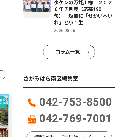
タケシの万能川柳 ２０２
６年７月度（応募190
句） 短冊に「せかいへい
わ」と小１生
2026.08.06
コラム一覧
さがみはら南区編集室
4
5
042-753-8500
042-769-7001