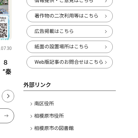
情報提供・ご意見はこちら
著作物の二次利用等はこちら
広告掲載はこちら
スポーツ
トップニュース
政治
紙面の設置場所はこちら
.07.30
さがみはら南区
2026.07.30
さがみはら
 ８
少年軟式野球相陽クラブ 練
市議会 
Web版記事のお問合せはこちら
”秦
習の取り組みが本に 野球指
可決 ２
南書、監修・撮影で協力
外部リンク
南区役所
相模原市役所
相模原市の図書館