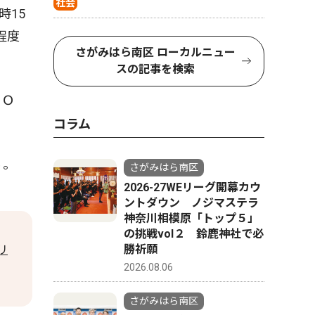
社会
時15
程度
さがみはら南区 ローカルニュー
スの記事を検索
ＸＰＯ
コラム
４。
さがみはら南区
2026-27WEリーグ開幕カウ
ントダウン ノジマステラ
神奈川相模原「トップ５」
の挑戦vol２ 鈴鹿神社で必
勝祈願
リ
2026.08.06
さがみはら南区