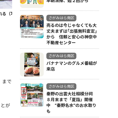
早朝清掃、週２回から
れる（写真提供／相模原市）
さがみはら南区
売るのは今じゃなくても大
丈夫まずは｢出張無料査定｣
から 信頼と安心の神奈中
不動産センター
さがみはら南区
バナナマンのグルメ番組が
来店
）まで
さがみはら南区
秦野の出雲大社相模分祠
８月末まで「夏詣」開催
ことが
中 ”秦野名水”のお水取り
も