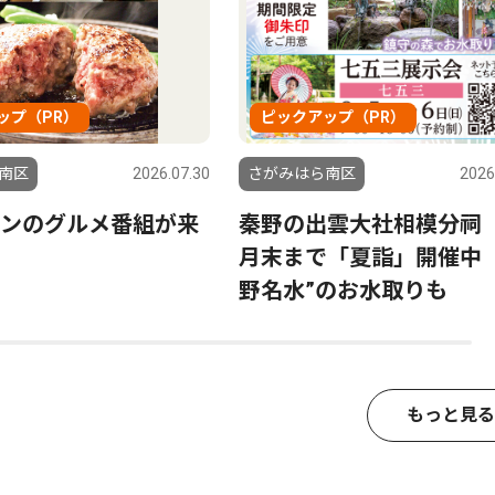
ップ（PR）
ピックアップ（PR）
南区
2026.07.30
さがみはら南区
2026
ンのグルメ番組が来
秦野の出雲大社相模分祠
月末まで「夏詣」開催中 
野名水”のお水取りも
もっと見る