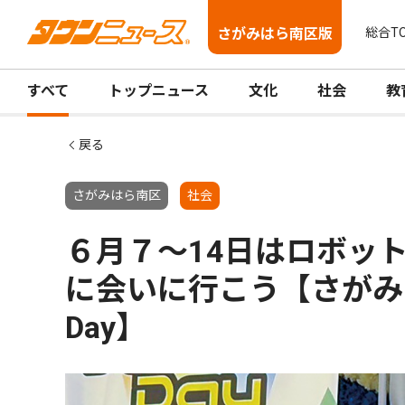
さがみはら南区版
総合T
すべて
トップニュース
文化
社会
教
戻る
さがみはら南区
社会
６月７〜14日はロボット
に会いに行こう【さがみ
Day】