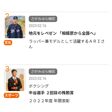
2
さがみはら緑区
2023.02.16
地元をレペゼン 「相模原から全国へ」
ラッパー兼モデルとして活躍するＡＲＩさ
文化
ん
3
さがみはら緑区
2023.02.16
ボクシング
中谷選手 ２回目の殊勲賞
スポーツ
２０２２年度 年間表彰