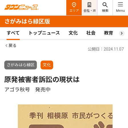
エリア
会社・IR
検索
Menu
さがみはら緑区版
すべて
トップニュース
文化
社会
教育
ス
戻る
公開日：2024.11.07
さがみはら緑区
文化
原発被害者訴訟の現状は
アゴラ秋号 発売中