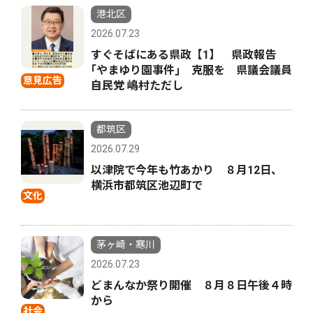
港北区
2026.07.23
すぐそばにある県政【1】 県政報告
｢やまゆり園事件｣ 克服を 県議会議員
意見広告
自民党 嶋村ただし
都筑区
2026.07.29
以津院で今年も竹あかり ８月12日、
横浜市都筑区池辺町で
文化
茅ヶ崎・寒川
2026.07.23
どまんなか祭り開催 ８月８日午後４時
から
社会