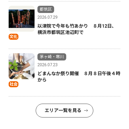
都筑区
2026.07.29
以津院で今年も竹あかり ８月12日、
横浜市都筑区池辺町で
文化
茅ヶ崎・寒川
2026.07.23
どまんなか祭り開催 ８月８日午後４時
から
社会
エリア一覧を見る