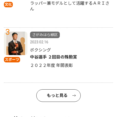
ラッパー兼モデルとして活躍するＡＲＩさ
文化
ん
3
さがみはら緑区
2023.02.16
ボクシング
中谷選手 ２回目の殊勲賞
スポーツ
２０２２年度 年間表彰
もっと見る