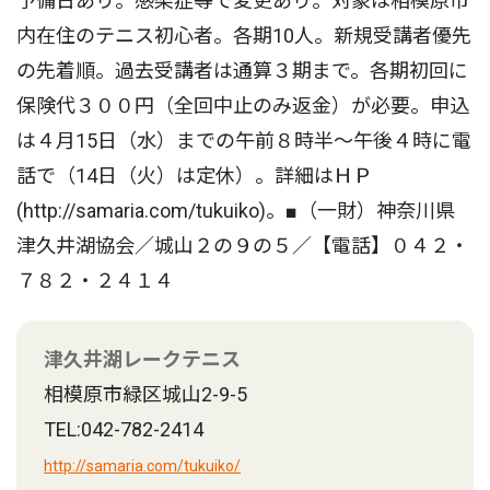
予備日あり。感染症等で変更あり。対象は相模原市
内在住のテニス初心者。各期10人。新規受講者優先
の先着順。過去受講者は通算３期まで。各期初回に
保険代３００円（全回中止のみ返金）が必要。申込
は４月15日（水）までの午前８時半〜午後４時に電
話で（14日（火）は定休）。詳細はＨＰ
(http://samaria.com/tukuiko)。■（一財）神奈川県
津久井湖協会／城山２の９の５／【電話】０４２・
７８２・２４１４
津久井湖レークテニス
相模原市緑区城山2-9-5
TEL:042-782-2414
http://samaria.com/tukuiko/