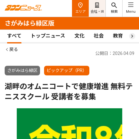
エリア
会社・IR
検索
Menu
さがみはら緑区版
すべて
トップニュース
文化
社会
教育
ス
戻る
公開日：2026.04.09
さがみはら緑区
ピックアップ（PR）
湖畔のオムニコートで健康増進 無料テ
ニススクール 受講者を募集