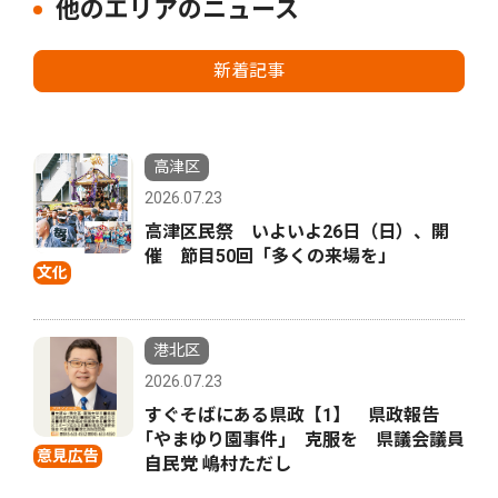
他のエリアのニュース
新着記事
高津区
2026.07.23
高津区民祭 いよいよ26日（日）、開
催 節目50回「多くの来場を」
文化
港北区
2026.07.23
すぐそばにある県政【1】 県政報告
｢やまゆり園事件｣ 克服を 県議会議員
意見広告
自民党 嶋村ただし