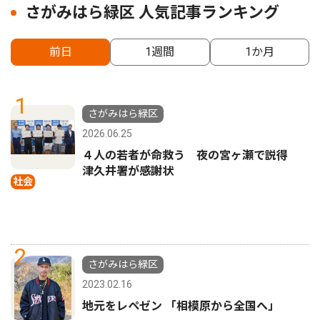
さがみはら緑区 人気記事ランキング
前日
1週間
1か月
1
さがみはら緑区
2026.06.25
４人の若者が命救う 夜の宮ヶ瀬で説得
津久井署が感謝状
社会
2
さがみはら緑区
2023.02.16
地元をレペゼン 「相模原から全国へ」