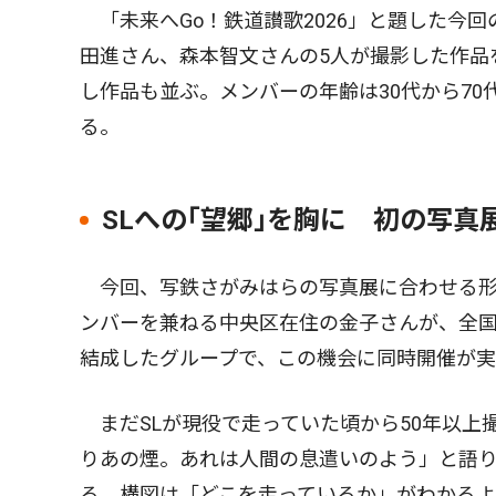
「未来へGo！鉄道讃歌2026」と題した今
田進さん、森本智文さんの5人が撮影した作品を
し作品も並ぶ。メンバーの年齢は30代から7
る。
SLへの｢望郷｣を胸に 初の写真
今回、写鉄さがみはらの写真展に合わせる形
ンバーを兼ねる中央区在住の金子さんが、全国
結成したグループで、この機会に同時開催が
まだSLが現役で走っていた頃から50年以上
りあの煙。あれは人間の息遣いのよう」と語
る。構図は「どこを走っているか」がわかる