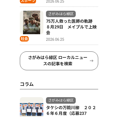
スポーツ
2026.06.25
さがみはら緑区
75万人救った医師の軌跡
８月29日 メイプルで上映
会
社会
2026.06.25
さがみはら緑区 ローカルニュー
スの記事を検索
秩父鉄道（埼玉県）SL
コラム
さがみはら緑区
タケシの万能川柳 ２０２
６年６月度（応募237