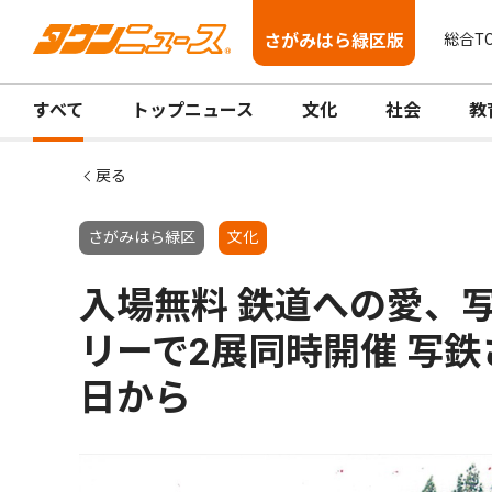
さがみはら緑区版
総合T
すべて
トップニュース
文化
社会
教
戻る
さがみはら緑区
文化
入場無料 鉄道への愛、
リーで2展同時開催 写鉄
日から