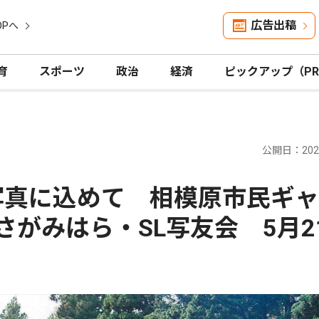
広告出稿
OPへ
育
スポーツ
政治
経済
ピックアップ（P
公開日：2026
写真に込めて 相模原市民ギ
さがみはら・SL写友会 5月2