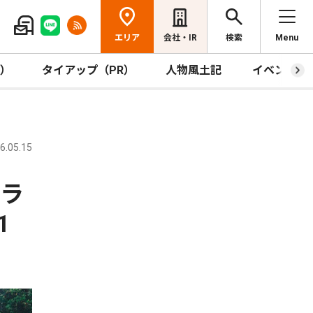
エリア
会社・IR
検索
Menu
R）
タイアップ（PR）
人物風土記
イベント
.05.15
ャラ
1