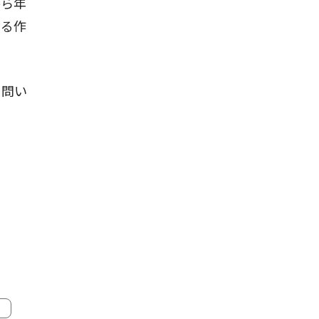
から年
なる作
。問い