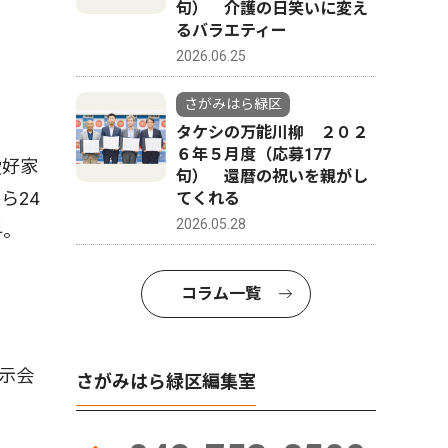
句） 介護の日笑いに変え
るバラエティー
2026.06.25
さがみはら緑区
タケシの万能川柳 ２０２
６年５月度（応募177
愛好家
句） 還暦の祝いを親がし
ら24
てくれる
2026.05.28
料。
コラム一覧
示会
さがみはら緑区編集室