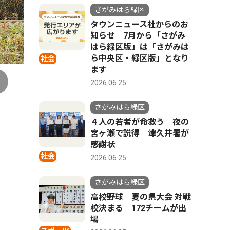
さがみはら緑区
タウンニュース社からのお
知らせ 7月から「さがみ
はら緑区版」は「さがみは
ら中央区・緑区版」となり
社会
ます
2026.06.25
さがみはら緑区
４人の若者が命救う 夜の
宮ヶ瀬で説得 津久井署が
感謝状
社会
2026.06.25
さがみはら緑区
高校野球 夏の県大会 対戦
校決まる 172チームが出
場