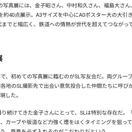
回の写真展には、金子昭さん、中村和久さん、福島大さん
約40点展示。A3サイズを中心にA0ポスター大の大引
0代までと幅広く、鉄道への情熱が世代を超えてつながっ
展
で、初めての写真展に臨むのがSL写友会だ。両グルー
各地のSL撮影先で出会い意気投合した仲間たちに呼び
実現した。
撮り続けてきた金子さんにとって、SLは特別な存在だ。
り、カーブや坂道など力強く煙をはくタイミングを狙っ
よう、風景を必ず入れるのがこだわりだという。