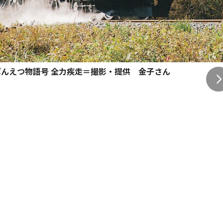
7ばんえつ物語号 全力疾走＝撮影・提供 金子さん