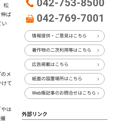
042-753-8500
、松
き伸ば
042-769-7001
てい
情報提供・ご意見はこちら
著作物の二次利用等はこちら
広告掲載はこちら
プのメ
紙面の設置場所はこちら
かけて
Web版記事のお問合せはこちら
「やは
外部リンク
て撮