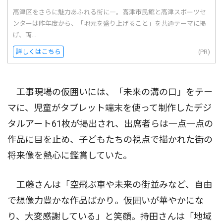
高津区をさらに魅力あふれる街に―。高津市民館と高津スポーツセ
ンターは昨年度から、「地元を盛り上げること」を共通テーマに掲
げ、両...
詳しくはこちら
(PR)
工事現場の仮囲いには、「未来の溝の口」をテー
マに、児童がタブレット端末を使って制作したデジ
タルアート61枚が掲出され、出席者らは一点一点の
作品に目を止め、子どもたちの視点で描かれた街の
将来像を熱心に鑑賞していた。
工藤さんは「空飛ぶ車や未来の街並みなど、自由
で想像力豊かな作品ばかり。仮囲いが華やかにな
り、大変感謝している」と笑顔。持田さんは「地域