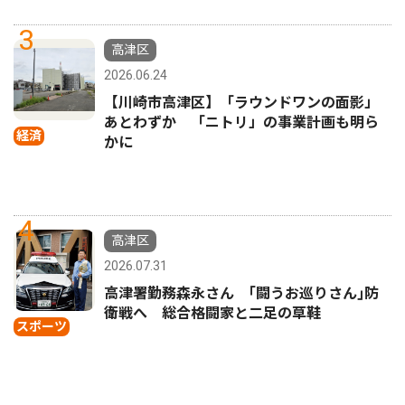
3
高津区
2026.06.24
【川崎市高津区】「ラウンドワンの面影」
あとわずか 「ニトリ」の事業計画も明ら
経済
かに
4
高津区
2026.07.31
高津署勤務森永さん ｢闘うお巡りさん｣防
衛戦へ 総合格闘家と二足の草鞋
スポーツ