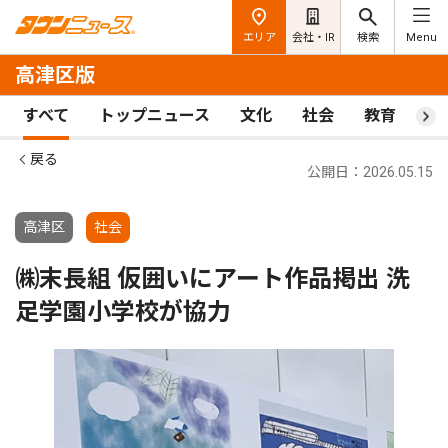
エリア
会社・IR
検索
Menu
高津区版
すべて
トップニュース
文化
社会
教育
ス
戻る
公開日：2026.05.15
高津区
社会
㈱末長組 仮囲いにアート作品掲出 洗
足学園小学校が協力