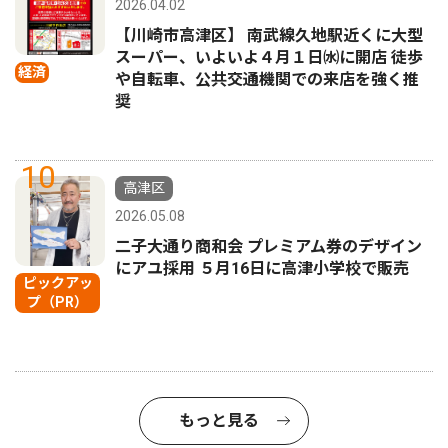
2026.04.02
【川崎市高津区】 南武線久地駅近くに大型
スーパー、いよいよ４月１日㈬に開店 徒歩
経済
や自転車、公共交通機関での来店を強く推
奨
10
高津区
2026.05.08
二子大通り商和会 プレミアム券のデザイン
にアユ採用 ５月16日に高津小学校で販売
ピックアッ
プ（PR）
もっと見る