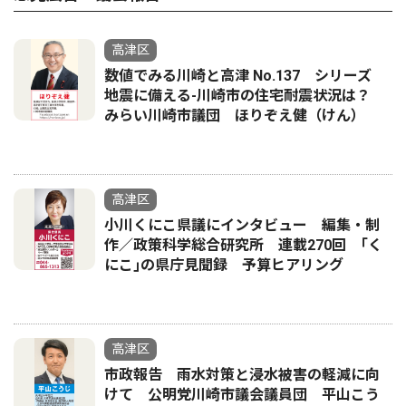
高津区
数値でみる川崎と高津 No.137 シリーズ
地震に備える-川崎市の住宅耐震状況は？
みらい川崎市議団 ほりぞえ健（けん）
高津区
小川くにこ県議にインタビュー 編集・制
作／政策科学総合研究所 連載270回 ｢く
にこ｣の県庁見聞録 予算ヒアリング
高津区
市政報告 雨水対策と浸水被害の軽減に向
けて 公明党川崎市議会議員団 平山こう