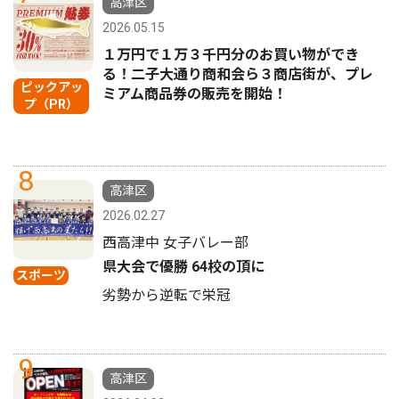
高津区
2026.05.15
１万円で１万３千円分のお買い物ができ
る！二子大通り商和会ら３商店街が、プレ
ピックアッ
ミアム商品券の販売を開始！
プ（PR）
8
高津区
2026.02.27
西高津中 女子バレー部
県大会で優勝 64校の頂に
スポーツ
劣勢から逆転で栄冠
9
高津区