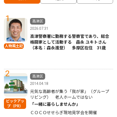
1
高津区
2026.07.31
高津警察署に勤務する警察官であり、総合
格闘家として活動する 森永 ユキトさん
人物風土記
（本名：森永進登） 多摩区在住 31歳
2
高津区
2014.04.18
元気な高齢者が集う「我が家」（グループ
リビング） 老人ホームではない
ピックアッ
「一緒に暮らしませんか」
プ（PR）
ＣＯＣＯせせらぎ現地見学会を開催