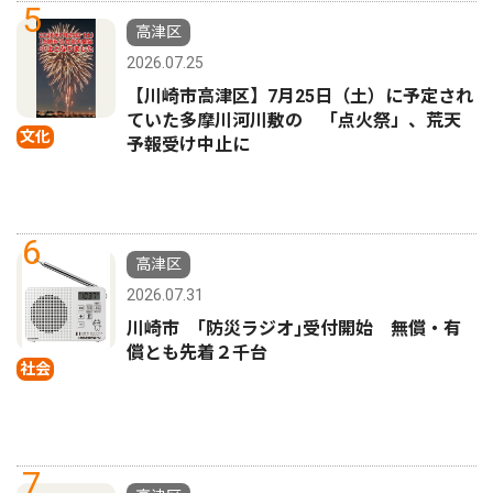
5
高津区
2026.07.25
【川崎市高津区】7月25日（土）に予定され
ていた多摩川河川敷の 「点火祭」、荒天
文化
予報受け中止に
6
高津区
2026.07.31
川崎市 ｢防災ラジオ｣受付開始 無償・有
償とも先着２千台
社会
7