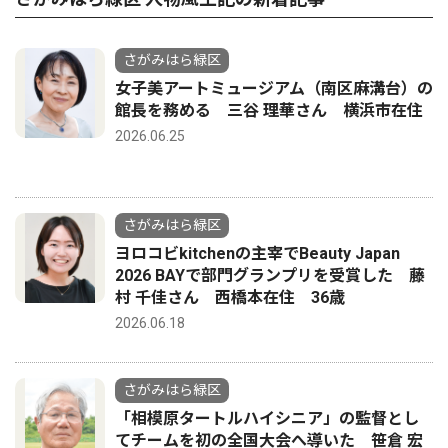
さがみはら緑区
女子美アートミュージアム（南区麻溝台）の
館長を務める 三谷 理華さん 横浜市在住
2026.06.25
さがみはら緑区
ヨロコビkitchenの主宰でBeauty Japan
2026 BAYで部門グランプリを受賞した 藤
村 千佳さん 西橋本在住 36歳
2026.06.18
さがみはら緑区
「相模原タートルハイシニア」の監督とし
てチームを初の全国大会へ導いた 笹倉 宏