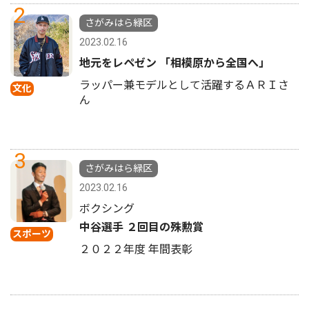
2
さがみはら緑区
2023.02.16
地元をレペゼン 「相模原から全国へ」
ラッパー兼モデルとして活躍するＡＲＩさ
文化
ん
3
さがみはら緑区
2023.02.16
ボクシング
中谷選手 ２回目の殊勲賞
スポーツ
２０２２年度 年間表彰