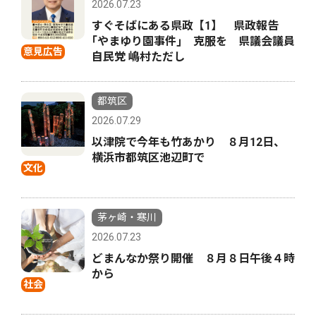
2026.07.23
すぐそばにある県政【1】 県政報告
｢やまゆり園事件｣ 克服を 県議会議員
意見広告
自民党 嶋村ただし
都筑区
2026.07.29
以津院で今年も竹あかり ８月12日、
横浜市都筑区池辺町で
文化
茅ヶ崎・寒川
2026.07.23
どまんなか祭り開催 ８月８日午後４時
から
社会