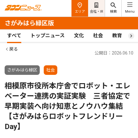
エリア
会社・IR
検索
Menu
さがみはら緑区版
すべて
トップニュース
文化
社会
教育
ス
戻る
公開日：2026.06.10
さがみはら緑区
社会
相模原市役所本庁舎でロボット・エレ
ベーター連携の実証実験 三者協定で
早期実装へ向け知恵とノウハウ集結
【さがみはらロボットフレンドリー
Day】