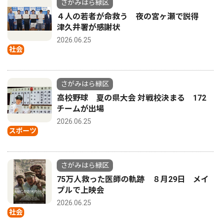
さがみはら緑区
４人の若者が命救う 夜の宮ヶ瀬で説得
津久井署が感謝状
2026.06.25
社会
さがみはら緑区
高校野球 夏の県大会 対戦校決まる 172
チームが出場
2026.06.25
スポーツ
さがみはら緑区
75万人救った医師の軌跡 ８月29日 メイ
プルで上映会
2026.06.25
社会