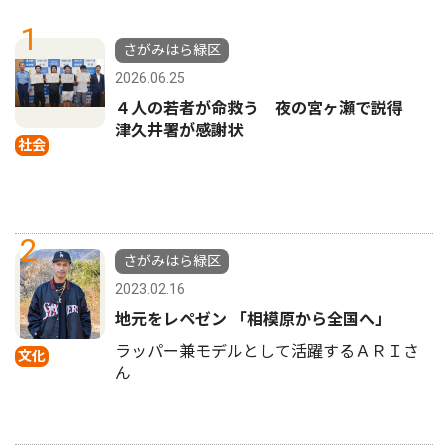
1
さがみはら緑区
2026.06.25
４人の若者が命救う 夜の宮ヶ瀬で説得
津久井署が感謝状
社会
2
さがみはら緑区
2023.02.16
地元をレペゼン 「相模原から全国へ」
ラッパー兼モデルとして活躍するＡＲＩさ
文化
ん