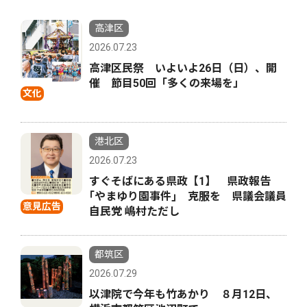
高津区
2026.07.23
高津区民祭 いよいよ26日（日）、開
催 節目50回「多くの来場を」
文化
港北区
2026.07.23
すぐそばにある県政【1】 県政報告
｢やまゆり園事件｣ 克服を 県議会議員
意見広告
自民党 嶋村ただし
都筑区
2026.07.29
以津院で今年も竹あかり ８月12日、