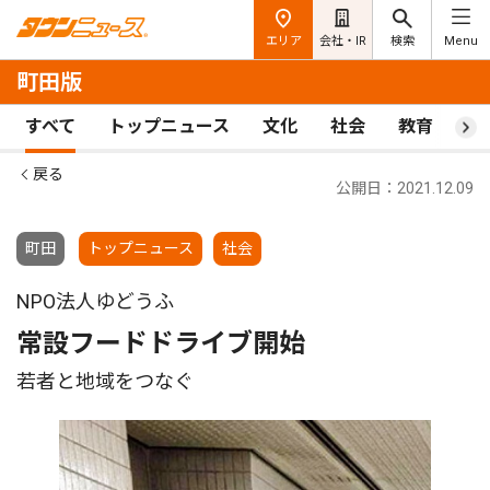
エリア
会社・IR
検索
Menu
町田版
すべて
トップニュース
文化
社会
教育
ス
戻る
公開日：2021.12.09
町田
トップニュース
社会
NPO法人ゆどうふ
常設フードドライブ開始
若者と地域をつなぐ