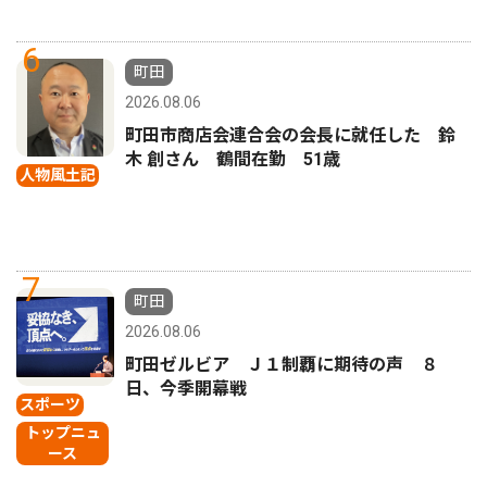
6
町田
2026.08.06
町田市商店会連合会の会長に就任した 鈴
木 創さん 鶴間在勤 51歳
人物風土記
7
町田
2026.08.06
町田ゼルビア Ｊ１制覇に期待の声 ８
日、今季開幕戦
スポーツ
トップニュ
ース