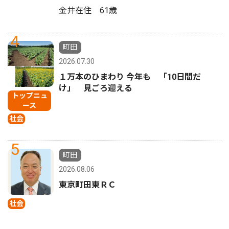
金井在住 61歳
4
町田
2026.07.30
１万本のひまわり 今年も 「10日間だ
け」 見ごろ迎える
トップニュ
ース
社会
5
町田
2026.08.06
東京町田東ＲＣ
社会