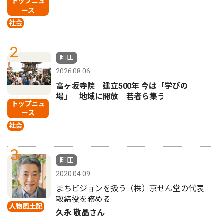
トップニュ
ース
社会
2
町田
2026.08.06
高ヶ坂寺院 建立500年 今は「学びの
場」 地域に開放 若者ら集う
トップニュ
ース
社会
3
町田
2020.04.09
まちビジョンを扱う（株）京せん堂の代表
取締役を務める
人物風土記
久永 敬晶さん