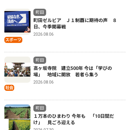
町田
町田ゼルビア Ｊ１制覇に期待の声 ８
日、今季開幕戦
2026.08.06
スポーツ
町田
高ヶ坂寺院 建立500年 今は「学びの
場」 地域に開放 若者ら集う
2026.08.06
社会
町田
１万本のひまわり 今年も 「10日間だ
け」 見ごろ迎える
2026.07.30