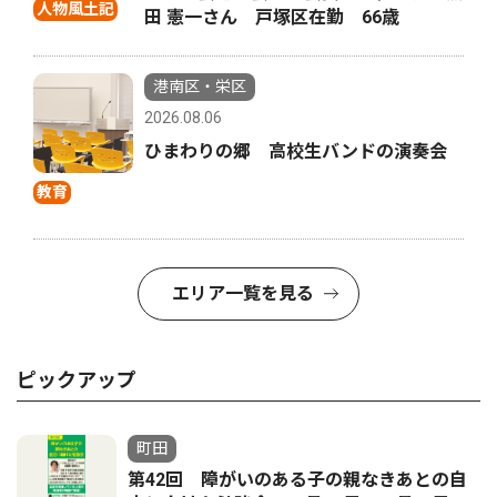
人物風土記
田 憲一さん 戸塚区在勤 66歳
港南区・栄区
2026.08.06
ひまわりの郷 高校生バンドの演奏会
教育
エリア一覧を見る
ピックアップ
町田
第42回 障がいのある子の親なきあとの自