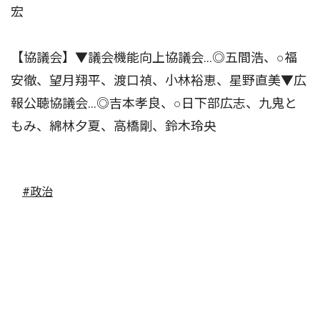
宏
【協議会】▼議会機能向上協議会…◎五間浩、○福
安徹、望月翔平、渡口禎、小林裕恵、星野直美▼広
報公聴協議会…◎吉本孝良、○日下部広志、九鬼と
もみ、綿林夕夏、高橋剛、鈴木玲央
#政治