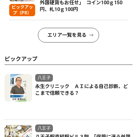
外国硬貨もお任せ｣ コイン100ｇ150
ピックアッ
円、札10ｇ100円
プ（PR）
エリア一覧を見る
ピックアップ
八王子
永生クリニック ＡＩによる自己診断、ど
こまで信頼できる？
八王子
八王子駅直結駅ビル３階 ｢保管に迷う外国