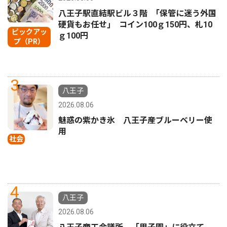
八王子駅直結駅ビル３階 ｢保管に迷う外国
硬貨もお任せ｣ コイン100ｇ150円、札10
ピックアッ
ｇ100円
プ（PR）
3
八王子
2026.08.06
魅惑の紫かき氷 八王子産ブルーベリー使
用
社会
4
八王子
2026.08.06