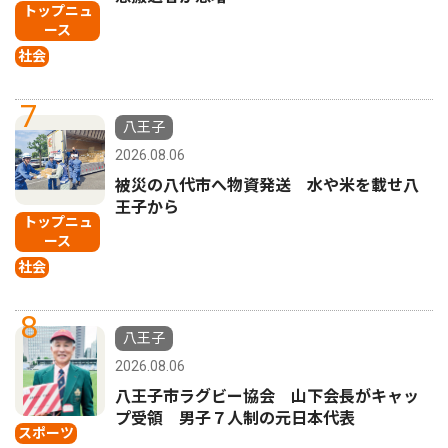
トップニュ
ース
社会
7
八王子
2026.08.06
被災の八代市へ物資発送 水や米を載せ八
王子から
トップニュ
ース
社会
8
八王子
2026.08.06
八王子市ラグビー協会 山下会長がキャッ
プ受領 男子７人制の元日本代表
スポーツ