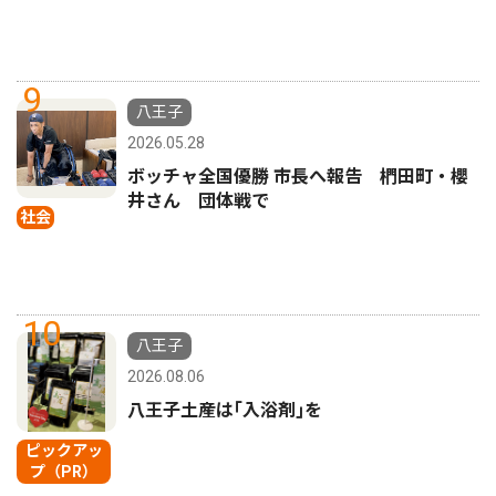
9
八王子
2026.05.28
ボッチャ全国優勝 市長へ報告 椚田町・櫻
井さん 団体戦で
社会
10
八王子
2026.08.06
八王子土産は｢入浴剤｣を
ピックアッ
プ（PR）