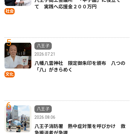
八王子商工会議所 「甲子園」に役立て
て 実践へ応援金２００万円
社会
5
八王子
2026.07.21
八幡八雲神社 限定御朱印を頒布 八つの
「八」がきらめく
文化
6
八王子
2026.08.06
八王子消防署 熱中症対策を呼びかけ 救
急搬送者が急増