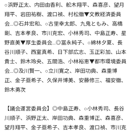
○浜野正太、内田由香利、舩木翔平、森喜彦、望月
翔平、岩田祐樹、渡口禎、村松徹▼文教経済委員
会…◎石井宏和、○古里幸太郎、九鬼ともみ、高橋
剛、吉本孝良、市川克宏、小林秀司、中島正寿、星
野直美▼厚生委員会…◎冨永純子、○綿林夕夏、長
谷川順子、西室真希、日下部広志、玉正彩加、山本
貴士、鈴木玲央、五間浩、小林裕恵▼都市環境委員
会…◎及川賢一、○立川寛之、岸田功典、森重博
正、金子亜希子、久保井博美、安藤修三、福安徹、
鈴木勇次
【議会運営委員会】◎中島正寿、○小林秀司、長谷
川順子、浜野正太、岸田功典、森重博正、森喜彦、
望月翔平、金子亜希子、吉本孝良、渡口禎、市川克