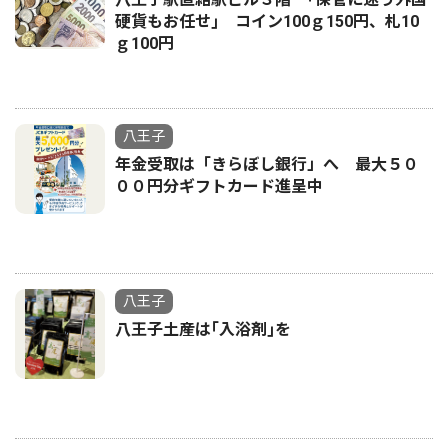
硬貨もお任せ｣ コイン100ｇ150円、札10
ｇ100円
八王子
年金受取は「きらぼし銀行」へ 最大５０
００円分ギフトカード進呈中
八王子
八王子土産は｢入浴剤｣を