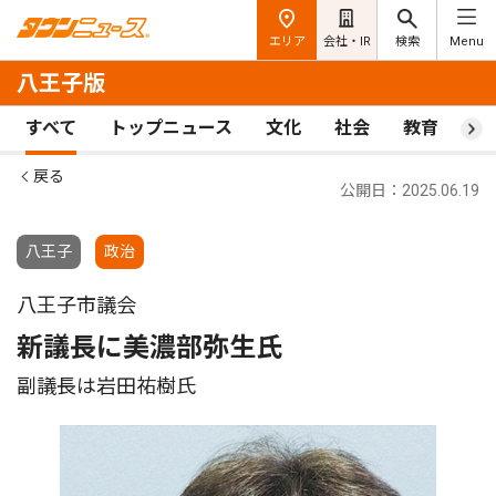
エリア
会社・IR
検索
Menu
八王子版
すべて
トップニュース
文化
社会
教育
ス
戻る
公開日：2025.06.19
八王子
政治
八王子市議会
新議長に美濃部弥生氏
副議長は岩田祐樹氏