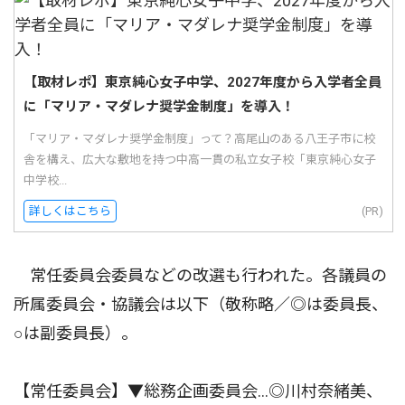
【取材レポ】東京純心女子中学、2027年度から入学者全員
に「マリア・マダレナ奨学金制度」を導入！
「マリア・マダレナ奨学金制度」って？高尾山のある八王子市に校
舎を構え、広大な敷地を持つ中高一貫の私立女子校「東京純心女子
中学校...
詳しくはこちら
(PR)
常任委員会委員などの改選も行われた。各議員の
所属委員会・協議会は以下（敬称略／◎は委員長、
○は副委員長）。
【常任委員会】▼総務企画委員会…◎川村奈緒美、