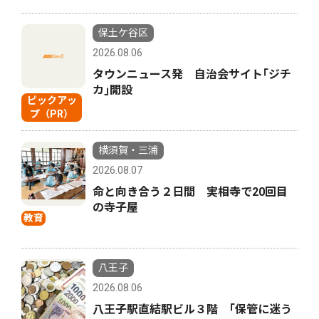
保土ケ谷区
2026.08.06
タウンニュース発 自治会サイト｢ジチ
カ｣開設
ピックアッ
プ（PR）
横須賀・三浦
2026.08.07
命と向き合う２日間 実相寺で20回目
の寺子屋
教育
八王子
2026.08.06
八王子駅直結駅ビル３階 ｢保管に迷う