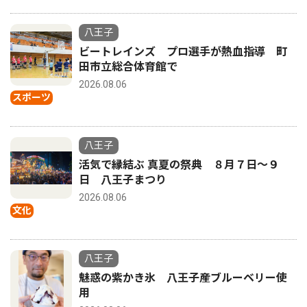
八王子
ビートレインズ プロ選手が熱血指導 町
田市立総合体育館で
2026.08.06
スポーツ
八王子
活気で縁結ぶ 真夏の祭典 ８月７日〜９
日 八王子まつり
2026.08.06
文化
八王子
魅惑の紫かき氷 八王子産ブルーベリー使
用