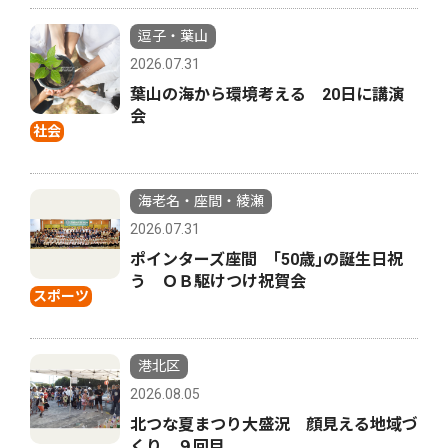
逗子・葉山
2026.07.31
葉山の海から環境考える 20日に講演
会
社会
海老名・座間・綾瀬
2026.07.31
ポインターズ座間 ｢50歳｣の誕生日祝
う ＯＢ駆けつけ祝賀会
スポーツ
港北区
2026.08.05
北つな夏まつり大盛況 顔見える地域づ
くり、９回目