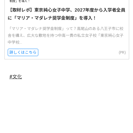
【取材レポ】東京純心女子中学、2027年度から入学者全員
に「マリア・マダレナ奨学金制度」を導入！
「マリア・マダレナ奨学金制度」って？高尾山のある八王子市に校
舎を構え、広大な敷地を持つ中高一貫の私立女子校「東京純心女子
中学校...
詳しくはこちら
(PR)
#文化