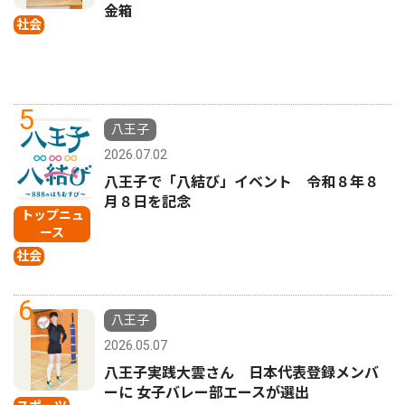
金箱
社会
5
八王子
2026.07.02
八王子で「八結び」イベント 令和８年８
月８日を記念
トップニュ
ース
社会
6
八王子
2026.05.07
八王子実践大雲さん 日本代表登録メンバ
ーに 女子バレー部エースが選出