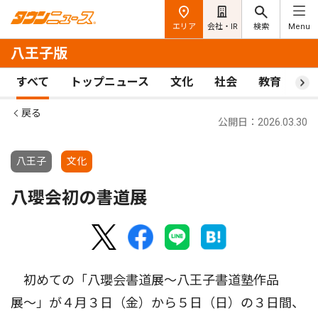
エリア
会社・IR
検索
Menu
八王子版
すべて
トップニュース
文化
社会
教育
ス
戻る
公開日：2026.03.30
八王子
文化
八瓔会初の書道展
初めての「八瓔会書道展〜八王子書道塾作品
展〜」が４月３日（金）から５日（日）の３日間、