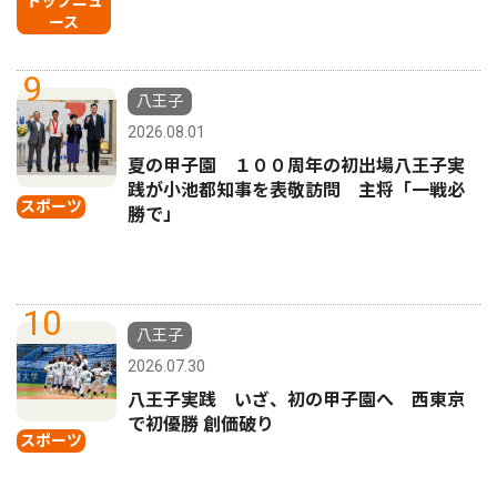
トップニュ
ース
9
八王子
2026.08.01
夏の甲子園 １００周年の初出場八王子実
践が小池都知事を表敬訪問 主将「一戦必
スポーツ
勝で」
10
八王子
2026.07.30
八王子実践 いざ、初の甲子園へ 西東京
で初優勝 創価破り
スポーツ