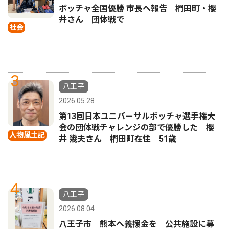
ボッチャ全国優勝 市長へ報告 椚田町・櫻
井さん 団体戦で
社会
3
八王子
2026.05.28
第13回日本ユニバーサルボッチャ選手権大
会の団体戦チャレンジの部で優勝した 櫻
人物風土記
井 幾夫さん 椚田町在住 51歳
4
八王子
2026.08.04
八王子市 熊本へ義援金を 公共施設に募