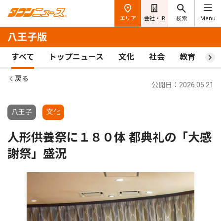
エリア
会社・IR
検索
Menu
八王子版
すべて
トップニュース
文化
社会
教育
ス
戻る
公開日：2026.05.21
八王子
文化
人形供養祭に１８０体 都典礼の「大感
謝祭」盛況