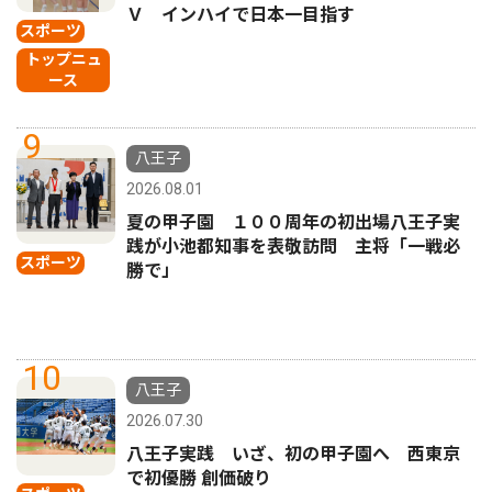
Ｖ インハイで日本一目指す
スポーツ
トップニュ
ース
9
八王子
2026.08.01
夏の甲子園 １００周年の初出場八王子実
践が小池都知事を表敬訪問 主将「一戦必
スポーツ
勝で」
10
八王子
2026.07.30
八王子実践 いざ、初の甲子園へ 西東京
で初優勝 創価破り