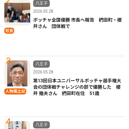
2
八王子
2026.05.28
ボッチャ全国優勝 市長へ報告 椚田町・櫻
井さん 団体戦で
社会
3
八王子
2026.05.28
第13回日本ユニバーサルボッチャ選手権大
会の団体戦チャレンジの部で優勝した 櫻
人物風土記
井 幾夫さん 椚田町在住 51歳
4
八王子