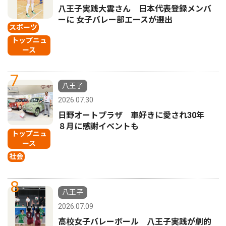
八王子実践大雲さん 日本代表登録メンバ
ーに 女子バレー部エースが選出
スポーツ
トップニュ
ース
7
八王子
2026.07.30
日野オートプラザ 車好きに愛され30年
８月に感謝イベントも
トップニュ
ース
社会
8
八王子
2026.07.09
高校女子バレーボール 八王子実践が劇的