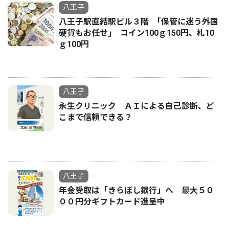
八王子
八王子駅直結駅ビル３階 ｢保管に迷う外国
硬貨もお任せ｣ コイン100ｇ150円、札10
ｇ100円
八王子
永生クリニック ＡＩによる自己診断、ど
こまで信頼できる？
八王子
年金受取は「きらぼし銀行」へ 最大５０
００円分ギフトカード進呈中