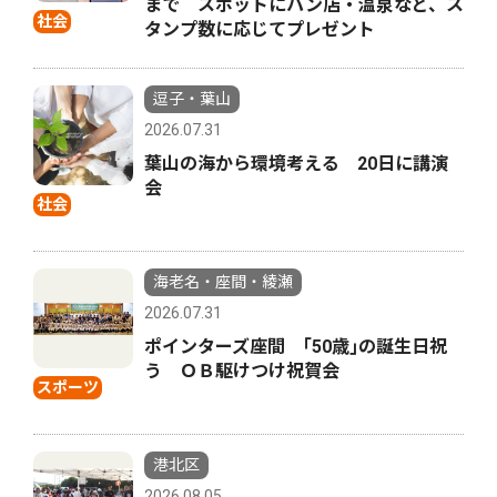
まで スポットにパン店・温泉など、ス
社会
タンプ数に応じてプレゼント
逗子・葉山
2026.07.31
葉山の海から環境考える 20日に講演
会
社会
海老名・座間・綾瀬
2026.07.31
ポインターズ座間 ｢50歳｣の誕生日祝
う ＯＢ駆けつけ祝賀会
スポーツ
港北区
2026.08.05