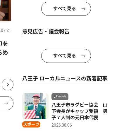
すべて見る
社会
社会
.07.21
八王子
2026.08.06
八王子
意見広告・議会報告
印を
八王子商工会議所 「甲子
魅惑の紫
らめ
園」に役立てて 実践へ応援
ルーベリ
すべて見る
金２００万円
八王子 ローカルニュースの新着記事
八王子
八王子市ラグビー協会 山
下会長がキャップ受領 男
子７人制の元日本代表
スポーツ
2026.08.06