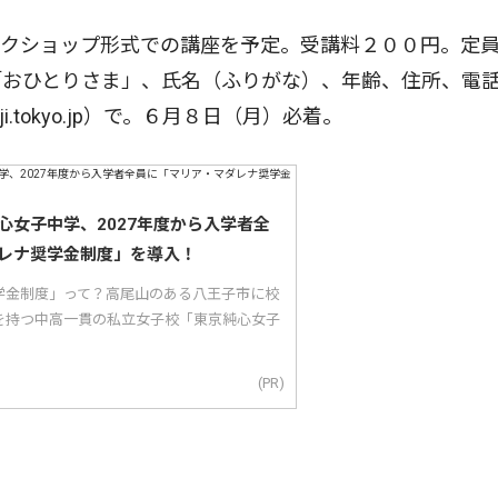
クショップ形式での講座を予定。受講料２００円。定員
「おひとりさま」、氏名（ふりがな）、年齢、住所、電
ioji.tokyo.jp）で。６月８日（月）必着。
心女子中学、2027年度から入学者全
レナ奨学金制度」を導入！
学金制度」って？高尾山のある八王子市に校
を持つ中高一貫の私立女子校「東京純心女子
(PR)