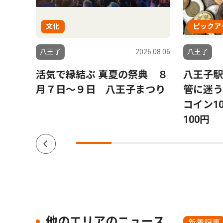
文化
ピックア
6.08.06
八王子
2026.08.06
八王子
山下
活気で縁結ぶ 真夏の祭典 ８
八王子駅
子７
月７日〜９日 八王子まつり
管に迷
コイン10
100円
他のエリアのニュース
新着記事