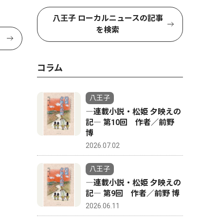
八王子 ローカルニュースの記事
を検索
コラム
八王子
―連載小説・松姫 夕映えの
記― 第10回 作者／前野
博
2026.07.02
八王子
―連載小説・松姫 夕映えの
記― 第9回 作者／前野 博
2026.06.11