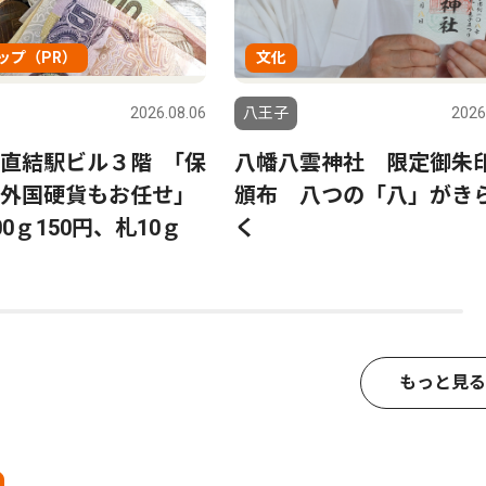
ップ（PR）
文化
2026.08.06
八王子
2026
直結駅ビル３階 ｢保
八幡八雲神社 限定御朱
う外国硬貨もお任せ｣
頒布 八つの「八」がき
0ｇ150円、札10ｇ
く
もっと見る