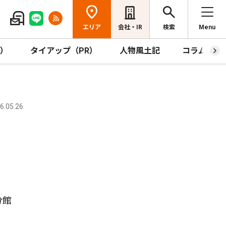
エリア
会社・IR
検索
Menu
R）
タイアップ（PR）
人物風土記
コラム
.05.26
分館