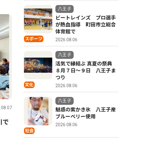
八王子
ビートレインズ プロ選手
が熱血指導 町田市立総合
体育館で
スポーツ
2026.08.06
八王子
活気で縁結ぶ 真夏の祭典
８月７日〜９日 八王子ま
つり
文化
2026.08.06
八王子
.08.07
魅惑の紫かき氷 八王子産
ブルーベリー使用
川で
2026.08.06
社会