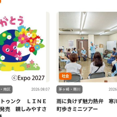
社会
・南区
2026.08.07
茅ヶ崎・寒川
2026
トゥンク ＬＩＮＥ
雨に負けず魅力熱弁 寒
発売 親しみやすさ
町歩きミニツアー