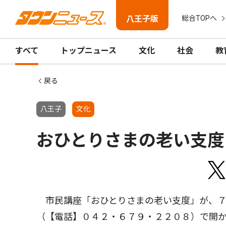
八王子版
総合TOPへ
すべて
トップニュース
文化
社会
教
戻る
八王子
文化
おひとりさまの老い支度
市民講座「おひとりさまの老い支度」が、７
（【電話】０４２・６７９・２２０８）で開