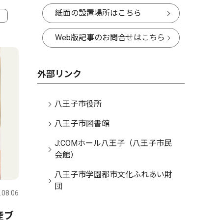
紙面の設置場所はこちら
4
5
Web版記事のお問合せはこちら
外部リンク
八王子市役所
八王子市図書館
J:COMホール八王子（八王子市民
会館）
社会
文化
八王子市学園都市文化ふれあい財
団
.08.06
八王子
2026.08.06
八王子
産ブ
八王子商工会議所 「甲子
八幡八雲