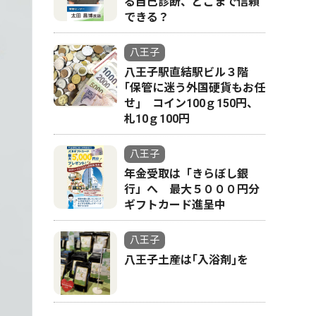
る自己診断、どこまで信頼
できる？
八王子
八王子駅直結駅ビル３階
｢保管に迷う外国硬貨もお任
せ｣ コイン100ｇ150円、
札10ｇ100円
八王子
年金受取は「きらぼし銀
行」へ 最大５０００円分
ギフトカード進呈中
八王子
八王子土産は｢入浴剤｣を