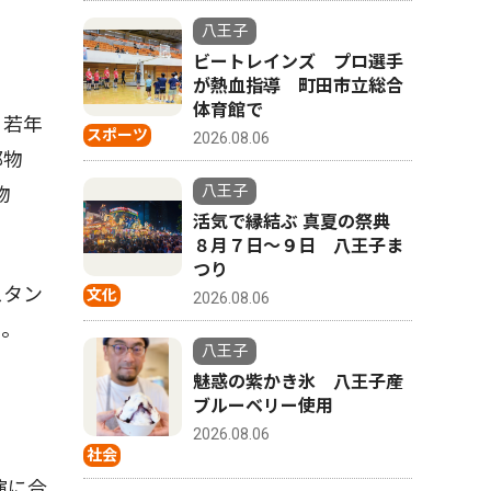
八王子
ビートレインズ プロ選手
が熱血指導 町田市立総合
体育館で
、若年
スポーツ
2026.08.06
都物
八王子
物
活気で縁結ぶ 真夏の祭典
８月７日〜９日 八王子ま
つり
スタン
文化
2026.08.06
る。
八王子
魅惑の紫かき氷 八王子産
ブルーベリー使用
2026.08.06
社会
演に合