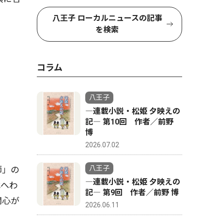
八王子 ローカルニュースの記事
を検索
コラム
八王子
―連載小説・松姫 夕映えの
記― 第10回 作者／前野
博
2026.07.02
八王子
師」の
―連載小説・松姫 夕映えの
代へわ
記― 第9回 作者／前野 博
関心が
2026.06.11