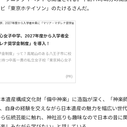
ンビ「東京ホテイソン」のたけるさんだ。
心女子中学、2027年度から入学者全
レナ奨学金制度」を導入！
学金制度」って？高尾山のある八王子市に校
を持つ中高一貫の私立女子校「東京純心女子
(PR)
本遺産構成文化財「備中神楽」に造詣が深く、「神楽
に、自身の経験を交えながら日本遺産の魅力を幅広い世
から伝統芸能に触れ、神社巡りも趣味なので日本の昔に
、楽しみながら学びたい」と話している。