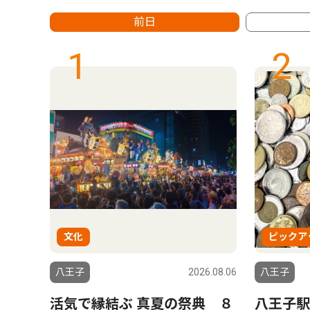
前日
1
2
文化
ピックア
6.08.06
八王子
2026.08.06
八王子
活気で縁結ぶ 真夏の祭典 ８
八王子駅