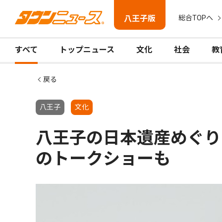
八王子版
総合TOPへ
すべて
トップニュース
文化
社会
教
戻る
八王子
文化
八王子の日本遺産めぐり
のトークショーも