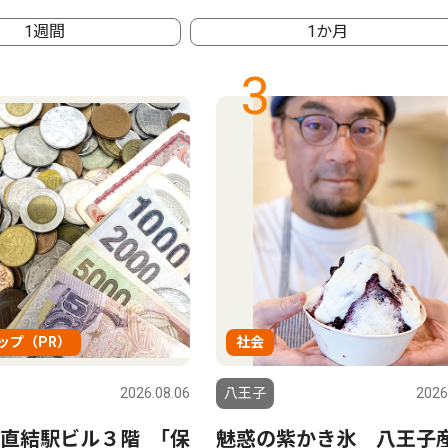
1週間
1か月
3
ップ（PR）
社会
2026.08.06
八王子
2026
直結駅ビル３階 ｢保
魅惑の紫かき氷 八王子