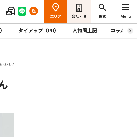
エリア
会社・IR
検索
Menu
R）
タイアップ（PR）
人物風土記
コラム
.07.07
ん