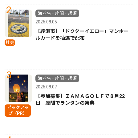
2
海老名・座間・綾瀬
2026.08.05
【綾瀬市】「ドクターイエロー」マンホー
ルカードを抽選で配布
社会
3
海老名・座間・綾瀬
2026.08.07
【参加募集】ＺＡＭＡＧＯＬＦで８月22
日 座間でランタンの祭典
ピックアッ
プ（PR）