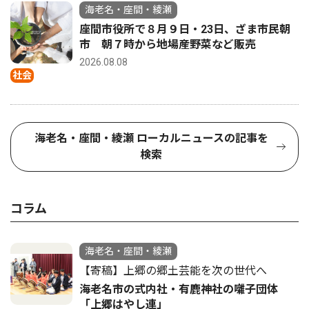
海老名・座間・綾瀬
座間市役所で８月９日・23日、ざま市民朝
市 朝７時から地場産野菜など販売
2026.08.08
社会
海老名・座間・綾瀬 ローカルニュースの記事を
検索
コラム
海老名・座間・綾瀬
【寄稿】上郷の郷土芸能を次の世代へ
海老名市の式内社・有鹿神社の囃子団体
「上郷はやし連」