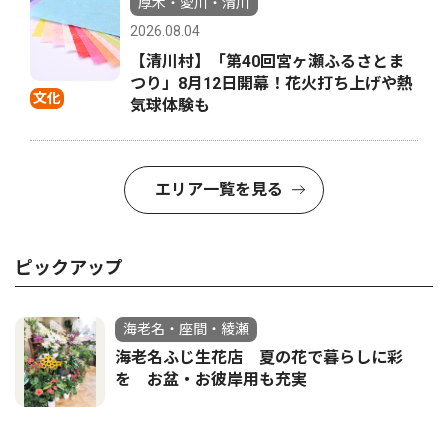
厚木・愛川・清川
2026.08.04
【清川村】「第40回宮ヶ瀬ふるさとま
つり」8月12日開幕！花火打ち上げや熱
文化
気球体験も
エリア一覧を見る
ピックアップ
海老名・座間・綾瀬
海老名ふじ生花店 夏の花で暮らしに彩
を お盆・お彼岸用も充実