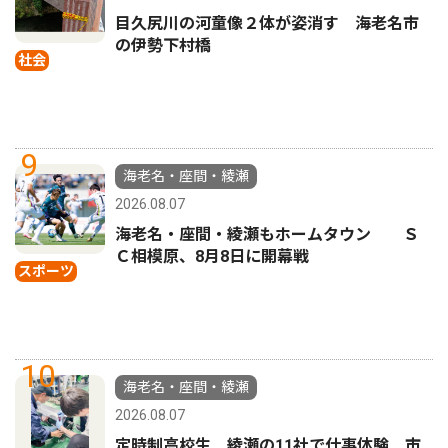
目久尻川の河童像２体が姿消す 海老名市
の伊勢下村橋
社会
9
海老名・座間・綾瀬
2026.08.07
海老名・座間・綾瀬もホームタウン Ｓ
Ｃ相模原、8月8日に開幕戦
スポーツ
10
海老名・座間・綾瀬
2026.08.07
定時制高校生 綾瀬の11社で仕事体験 市