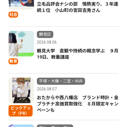
立毛品評会ナシの部 情熱実り、３年連
続１位 小山町の宮田吉秀さん
社会
鶴見区
2026.08.06
鶴見大学 直観や持続の概念学ぶ ９月
19日、教養講座
教育
平塚・大磯・二宮・中井
2026.08.07
おたからや西八幡店 ブランド時計・金
プラチナ高価買取強化 ８月限定キャン
ピックアッ
ペーンも
プ（PR）