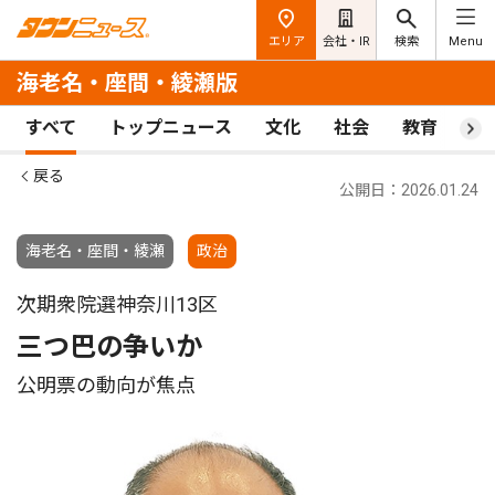
エリア
会社・IR
検索
Menu
海老名・座間・綾瀬版
すべて
トップニュース
文化
社会
教育
ス
戻る
公開日：2026.01.24
海老名・座間・綾瀬
政治
次期衆院選神奈川13区
三つ巴の争いか
公明票の動向が焦点