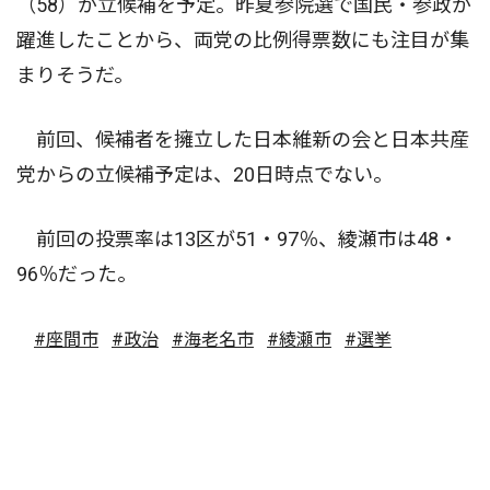
（58）が立候補を予定。昨夏参院選で国民・参政が
躍進したことから、両党の比例得票数にも注目が集
まりそうだ。
前回、候補者を擁立した日本維新の会と日本共産
党からの立候補予定は、20日時点でない。
前回の投票率は13区が51・97％、綾瀬市は48・
96％だった。
#座間市
#政治
#海老名市
#綾瀬市
#選挙