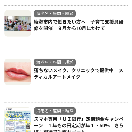
海老名・座間・綾瀬
綾瀬市内で働きたい方へ 子育て支援員研
修を開催 ９月から10月にかけて
海老名・座間・綾瀬
落ちないメイク、クリニックで提供中 メ
ディカルアートメイク
海老名・座間・綾瀬
スマホ専用「ＵＩ銀行」定期預金キャンペ
ーン １年もの円定期が年１・50％ きら