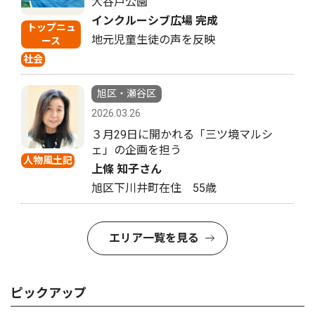
大谷戸公園
インクルーシブ広場 完成
トップニュ
地元児童生徒の声を反映
ース
社会
旭区・瀬谷区
2026.03.26
３月29日に開かれる「三ツ境マルシ
ェ」の企画を担う
人物風土記
上條 知子さん
旭区下川井町在住 55歳
エリア一覧を見る
ピックアップ