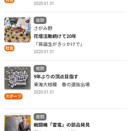
2020.01.31
座間
さがみ野
花壇活動続けて20年
「孫誕生がきっかけで」
社会
2020.01.31
座間
9年ぶりの頂点目指す
東海大相模 春の選抜出場
2020.01.31
スポーツ
座間
戦闘機「雷電」の部品発見