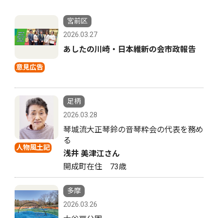
宮前区
2026.03.27
あしたの川崎・日本維新の会市政報告
意見広告
足柄
2026.03.28
琴城流大正琴鈴の音琴粋会の代表を務め
る
人物風土記
浅井 美津江さん
開成町在住 73歳
多摩
2026.03.26