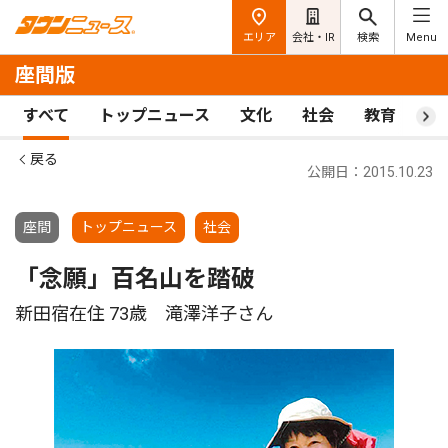
エリア
会社・IR
検索
Menu
座間版
すべて
トップニュース
文化
社会
教育
ス
戻る
公開日：2015.10.23
座間
トップニュース
社会
「念願」百名山を踏破
新田宿在住 73歳 滝澤洋子さん