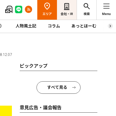
エリア
会社・IR
検索
Menu
R）
人物風土記
コラム
あっとほーむ
プレ
.12.07
ピックアップ
すべて見る
意見広告・議会報告