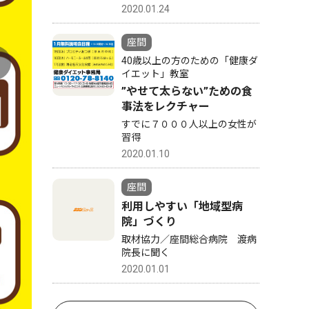
2020.01.24
座間
40歳以上の方のための「健康ダ
イエット」教室
”やせて太らない”ための食
事法をレクチャー
すでに７０００人以上の女性が
習得
2020.01.10
座間
利用しやすい「地域型病
院」づくり
取材協力／座間総合病院 渡病
院長に聞く
2020.01.01