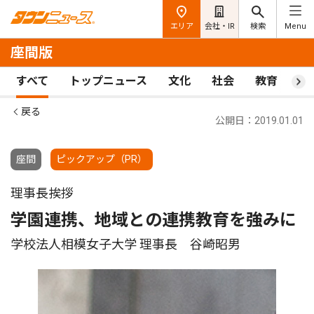
エリア
会社・IR
検索
Menu
座間版
すべて
トップニュース
文化
社会
教育
ス
戻る
公開日：2019.01.01
座間
ピックアップ（PR）
理事長挨拶
学園連携、地域との連携教育を強みに
学校法人相模女子大学 理事長 谷崎昭男