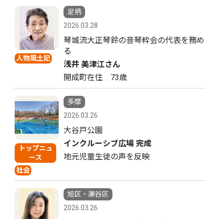
足柄
2026.03.28
琴城流大正琴鈴の音琴粋会の代表を務め
る
人物風土記
浅井 美津江さん
開成町在住 73歳
多摩
2026.03.26
大谷戸公園
インクルーシブ広場 完成
トップニュ
地元児童生徒の声を反映
ース
社会
旭区・瀬谷区
2026.03.26